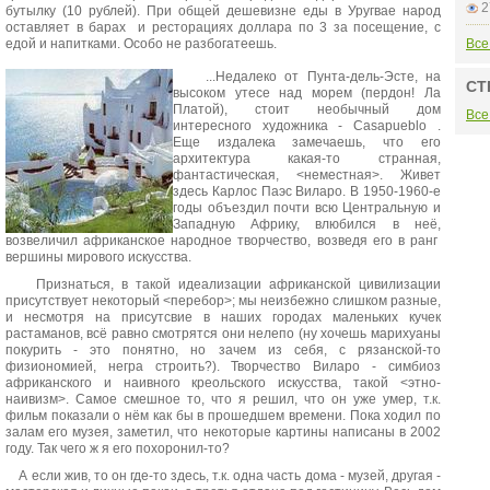
2
бутылку (10 рублей). При общей дешевизне еды в Уругвае народ
оставляет в барах и ресторациях доллара по 3 за посещение, с
едой и напитками. Особо не разбогатеешь.
Все
...Недалеко от Пунта-дель-Эсте, на
СТ
высоком утесе над морем (пердон! Ла
Платой), стоит необычный дом
Все
интересного художника - Casapueblo .
Еще издалека замечаешь, что его
архитектура какая-то странная,
фантастическая, <неместная>. Живет
здесь Карлос Паэс Виларо. В 1950-1960-е
годы объездил почти всю Центральную и
Западную Африку, влюбился в неё,
возвеличил африканское народное творчество, возведя его в ранг
вершины мирового искусства.
Признаться, в такой идеализации африканской цивилизации
присутствует некоторый <перебор>; мы неизбежно слишком разные,
и несмотря на присутсвие в наших городах маленьких кучек
растаманов, всё равно смотрятся они нелепо (ну хочешь марихуаны
покурить - это понятно, но зачем из себя, с рязанской-то
физиономией, негра строить?). Творчество Виларо - симбиоз
африканского и наивного креольского искусства, такой <этно-
наивизм>. Самое смешное то, что я решил, что он уже умер, т.к.
фильм показали о нём как бы в прошедшем времени. Пока ходил по
залам его музея, заметил, что некоторые картины написаны в 2002
году. Так чего ж я его похоронил-то?
А если жив, то он где-то здесь, т.к. одна часть дома - музей, другая -