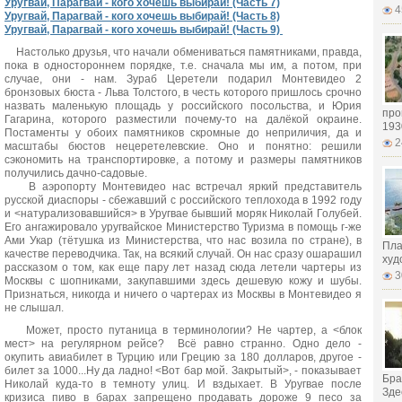
Уругвай, Парагвай - кого хочешь выбирай! (Часть 7)
4
Уругвай, Парагвай - кого хочешь выбирай! (Часть 8)
Уругвай, Парагвай - кого хочешь выбирай! (Часть 9)
Настолько друзья, что начали обмениваться памятниками, правда,
пока в одностороннем порядке, т.е. сначала мы им, а потом, при
случае, они - нам. Зураб Церетели подарил Монтевидео 2
бронзовых бюста - Льва Толстого, в честь которого пришлось срочно
назвать маленькую площадь у российского посольства, и Юрия
про
Гагарина, которого разместили почему-то на далёкой окраине.
193
Постаменты у обоих памятников скромные до неприличия, да и
2
масштабы бюстов нецеретелевские. Оно и понятно: решили
сэкономить на транспортировке, а потому и размеры памятников
получились дачно-садовые.
В аэропорту Монтевидео нас встречал яркий представитель
русской диаспоры - сбежавший с российского теплохода в 1992 году
и <натурализовавшийся> в Уругвае бывший моряк Николай Голубей.
Его ангажировало уругвайское Министерство Туризма в помощь г-же
Ами Укар (тётушка из Министерства, что нас возила по стране), в
Пла
качестве переводчика. Так, на всякий случай. Он нас сразу ошарашил
худ
рассказом о том, как еще пару лет назад сюда летели чартеры из
3
Москвы с шопниками, закупавшими здесь дешевую кожу и шубы.
Признаться, никогда и ничего о чартерах из Москвы в Монтевидео я
не слышал.
Может, просто путаница в терминологии? Не чартер, а <блок
мест> на регулярном рейсе? Всё равно странно. Одно дело -
окупить авиабилет в Турцию или Грецию за 180 долларов, другое -
билет за 1000...Ну да ладно! <Вот бар мой. Закрытый>, - показывает
Бра
Николай куда-то в темноту улиц. И вздыхает. В Уругвае после
Здес
кризиса пиво в барах запрещено продавать дороже 9 песо за