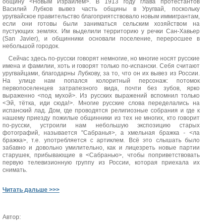
общину <Новым Израилем>. В 1913 году глава протестантов
Василий Лубков вывез часть общины в Уругвай, поскольку
уругвайское правительство благоприятствовало новым иммигрантам,
если они готовы были заниматься сельским хозяйством на
пустующих землях. Им выделили территорию у речки Сан-Хавьер
(San Javier), и общинники основали поселение, переросшее в
небольшой городок.
Сейчас здесь по-русски говорят немногие, но многие носят русские
имена и фамилии, хоть и говорят только по-испански. Себя считают
уругвайцами, благодарны Лубкову, за то, что он их вывез из России.
На улице нам попался колоритный персонаж: потомок
первопоселенцев затрапезного вида, почти без зубов, ярко
выраженно <под мухой>. Из русских выражений вспомнил только
<Эй, тётка, иди сюда!>. Многие русские слова переделались на
испанский лад. Дом, где проводятся религиозные собрания и где к
нашему приезду пожилые общинники из тех не многих, кто говорит
по-русски, устроили нам небольшую экспозицию старых
фотографий, называется "Сабранья>, а хмельная бражка - <ла
бражка>, т.е. употребляется с артиклем. Всё это слышать было
забавно и довольно умилительно, как и лицезреть новые партии
старушек, прибывающие в <Сабранью>, чтобы поприветствовать
первую телевизионную группу из России, которая приехала их
снимать.
Читать дальше >>>
Автор: