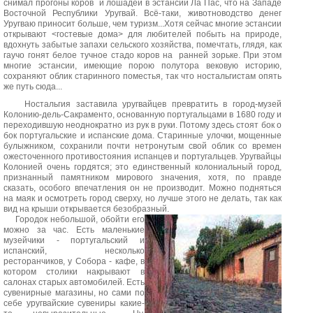
снимал прогоны коров и лошадей в эстансии Ла Пас, что на Западе
Восточной Республики Уругвай. Всё-таки, животноводство денег
Уругваю приносит больше, чем туризм...Хотя сейчас многие эстансии
открывают <гостевые дома> для любителей побыть на природе,
вдохнуть забытые запахи сельского хозяйства, помечтать, глядя, как
гаучо гонят белое тучное стадо коров на ранней зорьке. При этом
многие эстансии, имеющие порою полутора вековую историю,
сохраняют облик старинного поместья, так что ностальгистам опять
же путь сюда...
Ностальгия заставила уругвайцев превратить в город-музей
Колонию-дель-Сакраменто, основанную португальцами в 1680 году и
переходившую неоднократно из рук в руки. Потому здесь стоят бок о
бок португальские и испанские дома. Старинные улочки, мощенные
булыжником, сохранили почти нетронутым свой облик со времен
ожесточенного противостояния испанцев и португальцев. Уругвайцы
Колонией очень гордятся; это единственный колониальный город,
признанный памятником мирового значения, хотя, по правде
сказать, особого впечатления он не производит. Можно подняться
на маяк и осмотреть город сверху, но лучше этого не делать, так как
вид на крыши открывается безобразный.
Городок небольшой, обойти его
можно за час. Есть маленькие
музейчики - португальский и
испанский, несколько
ресторанчиков, у Собора - кафе, в
котором столики накрывают в
салонах старых автомобилей. Есть
сувенирные магазины, но сами по
себе уругвайские сувениры какие-