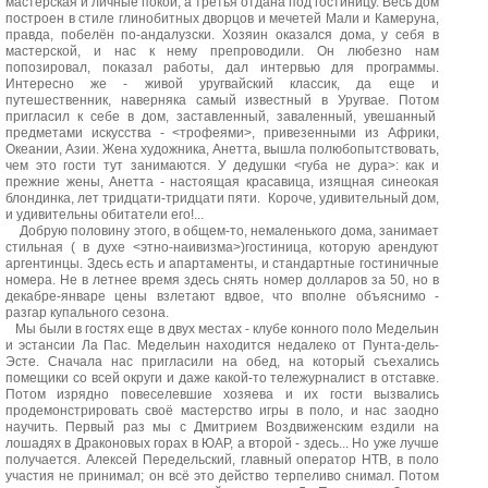
мастерская и личные покои, а третья отдана под гостиницу. Весь дом
построен в стиле глинобитных дворцов и мечетей Мали и Камеруна,
правда, побелён по-андалузски. Хозяин оказался дома, у себя в
мастерской, и нас к нему препроводили. Он любезно нам
попозировал, показал работы, дал интервью для программы.
Интересно же - живой уругвайский классик, да еще и
путешественник, наверняка самый известный в Уругвае. Потом
пригласил к себе в дом, заставленный, заваленный, увешанный
предметами искусства - <трофеями>, привезенными из Африки,
Океании, Азии. Жена художника, Анетта, вышла полюбопытствовать,
чем это гости тут занимаются. У дедушки <губа не дура>: как и
прежние жены, Анетта - настоящая красавица, изящная синеокая
блондинка, лет тридцати-тридцати пяти. Короче, удивительный дом,
и удивительны обитатели его!...
Добрую половину этого, в общем-то, немаленького дома, занимает
стильная ( в духе <этно-наивизма>)гостиница, которую арендуют
аргентинцы. Здесь есть и апартаменты, и стандартные гостиничные
номера. Не в летнее время здесь снять номер долларов за 50, но в
декабре-январе цены взлетают вдвое, что вполне объяснимо -
разгар купального сезона.
Мы были в гостях еще в двух местах - клубе конного поло Медельин
и эстансии Ла Пас. Медельин находится недалеко от Пунта-дель-
Эсте. Сначала нас пригласили на обед, на который съехались
помещики со всей округи и даже какой-то тележурналист в отставке.
Потом изрядно повеселевшие хозяева и их гости вызвались
продемонстрировать своё мастерство игры в поло, и нас заодно
научить. Первый раз мы с Дмитрием Воздвиженским ездили на
лошадях в Драконовых горах в ЮАР, а второй - здесь... Но уже лучше
получается. Алексей Передельский, главный оператор НТВ, в поло
участия не принимал; он всё это действо терпеливо снимал. Потом