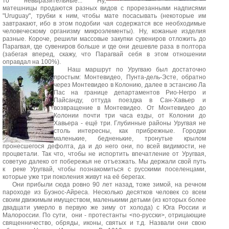
то невыразительные... Ну,
матешницы продаются разных видов с прорезанными надписями
"Uruguay", трубки к ним, чтобы мате посасывать (некоторые им
завтракают, ибо в этом подобии чая содержатся все необходимые
человеческому организму микроэлементы). Ну, кожаные изделия
разные. Короче, решили массовые закупки сувениров отложить до
Парагвая, где сувениров больше и где они дешевле раза в полтора
(забегая вперед, скажу, что Парагвай себя в этом отношении
оправдал на 100%).
Наш маршрут по Уругваю был достаточно
простым: Монтевидео, Пунта-дель-Эсте, обратно
через Монтевидео в Колонию, далее в эстансию Ла
Пас на границе департаментов Рио-Негро и
Пайсанду, оттуда поездка в Сан-Хавьер и
возвращение в Монтевидео. От Монтевидео до
Колонии почти три часа езды, от Колонии до
Хавьера - ещё три. Глубинные районы Уругвая не
столь интересны, как прибрежные. Городки
маленькие, бедненькие, тронутые крылом
пронесшегося дефолта, да и до него они, по всей видимости, не
процветали. Так что, чтобы не испортить впечатление от Уругвая,
советую далеко от побережья не отъезжать. Мы держали свой путь
к реке Уругвай, чтобы познакомиться с русскими поселенцами,
которые уже три поколения живут на её берегах.
Они прибыли сюда ровно 90 лет назад, тоже зимой, на речном
пароходе из Буэнос-Айреса. Несколько десятков человек со всем
своим движимым имуществом, маленькими детьми (из которых более
двадцати умерло в первую же зиму от холода) с Юга России и
Малороссии. По сути, они - протестанты <по-русски>, отрицающие
священничество, обряды, иконы, святых и т.д. Назвали они свою