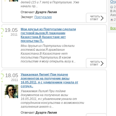
Отд
детей (15 и 7 лет) в Португалию. Уже
начали пр...
2
В А
Отвечает
Дуарте Лилия
Азо
читать
Эксперт:
Португалия
ответ
2
Все
19.05
Мои друзья из Португалии сделали
гостевой вызов.Я гражданин
2011
Казахстана.В Казахстане нет
посольства П..
Мои друзья из Португалии сделали
гостевой вызов.Я гражданин
Казахстана.В Казахстане нет
посольства Португалии.В каком
посольстве я могу открыть визу в...
читать
ответ
18.05
Уважаемая Лилия! При подаче
документов на получение визы
2011
16.05.2011, я с удивлением узнала от
сотруд..
Уважаемая Лилия! При подаче
документов на получение визы
16.05.2011, я с удивлением узнала от
сотрудников консульства о возможности
заполнения анкет о...
Отвечает
Дуарте Лилия