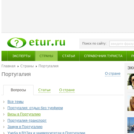
Поиск по сайту:
ЭКСПЕРТЫ
СТРАНЫ
СТАТЬИ
СПРАВОЧНИК ТУРИСТА
Р
Главная
Страны
Португалия
ЭК
Португалия
О стране
Вопросы
Статьи
О стране
Все темы
Португалия: отдых без турфирм
Визы в Португалию
Португалия-транспорт
Замуж в Португалию
Учеба в ВУЗах и университетах в Португалии