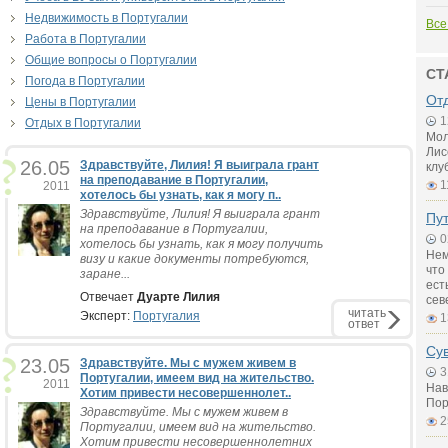
Недвижимость в Португалии
Все
Работа в Португалии
Общие вопросы о Португалии
СТ
Погода в Португалии
От
Цены в Португалии
1
Отдых в Португалии
Мол
Лис
26.05
Здравствуйте, Лилия! Я выиграла грант
клу
на преподавание в Португалии,
1
2011
хотелось бы узнать, как я могу п..
Здравствуйте, Лилия! Я выиграла грант
Пу
на преподавание в Португалии,
0
хотелось бы узнать, как я могу получить
Нем
визу и какие документы потребуются,
что
заране...
ест
Отвечает
Дуарте Лилия
сев
читать
Эксперт:
Португалия
1
ответ
Су
23.05
Здравствуйте. Мы с мужем живем в
3
Португалии, имеем вид на жительство.
2011
Нав
Хотим привести несовершеннолет..
Пор
Здравствуйте. Мы с мужем живем в
2
Португалии, имеем вид на жительство.
Хотим привести несовершеннолетних