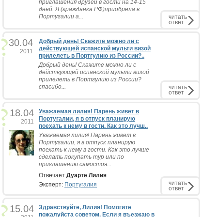
приглашения друзей в гости на 14-15
дней. Я (гражданка РФ)приобрела в
Португалии а...
читать
ответ
30.04
Добрый день! Скажите можно ли с
действующей испанской мульти визой
2011
прилелеть в Портгулию из России?..
Добрый день! Скажите можно ли с
действующей испанской мульти визой
прилелеть в Портгулию из России?
спасибо...
читать
ответ
18.04
Уважаемая лилия! Парень живет в
Португалии, я в отпуск планирую
2011
поехать к нему в гости. Как это лучш..
Уважаемая лилия! Парень живет в
Португалии, я в отпуск планирую
поехать к нему в гости. Как это лучше
сделать покупать тур или по
приглашению самостоя...
Отвечает
Дуарте Лилия
читать
Эксперт:
Португалия
ответ
15.04
Здравствуйте, Лилия! Помогите
пожалуйста советом. Если я въезжаю в