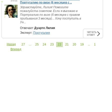
2011
Португалию по визе (6 месяцев с ..
Здравствуйте, Лилия! Помогите
пожалуйста советом. Если я въезжаю в
Португалию по визе (6 месяцев с правом
прибывания 3 месяца)... Хочу поступить в
Ун...
Отвечает
Дуарте Лилия
читать
Эксперт:
Португалия
ответ
Назад
27
...
25
24
23
22
21
20
19
...
1
Вперед