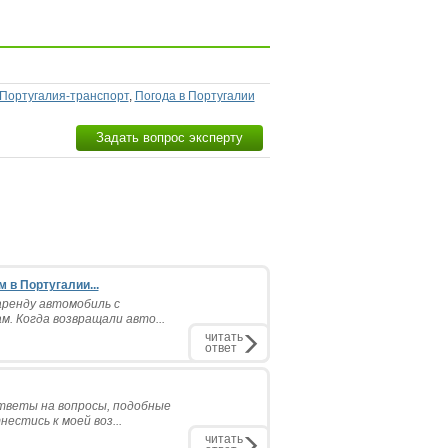
Португалия-транспорт
,
Погода в Португалии
Задать вопрос эксперту
 в Португалии...
аренду автомобиль с
м. Когда возвращали авто...
читать
ответ
ответы на вопросы, подобные
естись к моей воз...
читать