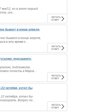
7 янв'12, но в этот период
та, ско...
читать
ответ
но бывает в конце апреля,
чно бывает в конце апреля,
я в это время г...
читать
ответ
тугалию, подскажите,
тугалию, подскажите,
ложно попасть в Марок...
читать
ответ
 22 октября, хотел бы
 22 октября, хотел бы
загорать. Вопрос по...
читать
ответ