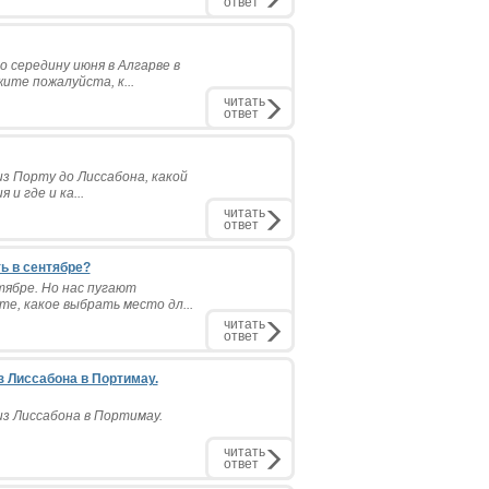
ответ
 середину июня в Алгарве в
ите пожалуйста, к...
читать
ответ
з Порту до Лиссабона, какой
и где и ка...
читать
ответ
ь в сентябре?
ябре. Но нас пугают
е, какое выбрать место дл...
читать
ответ
з Лиссабона в Портимау.
из Лиссабона в Портимау.
читать
ответ