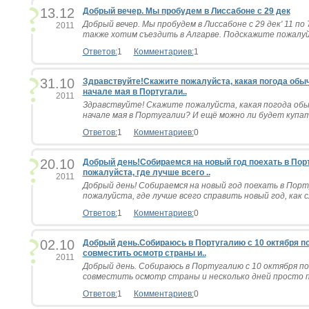
13.12
Добрый вечер. Мы пробудем в Лиссабоне с 29 дек
Добрый вечер. Мы пробудем в Лиссабоне с 29 дек' 11 по 
2011
также хотим съездить в Алгарве. Подскажите пожалуйс
Ответов:
1
Комментариев:
1
31.10
Здравствуйте!Скажите пожалуйста, какая погода обыч
начале мая в Португали..
2011
Здравствуйте! Скажите пожалуйста, какая погода обы
начале мая в Португалии? И ещё можно ли будет купатьс
Ответов:
1
Комментариев:
0
20.10
Добрый день!Собираемся на новый год поехать в Пор
пожалуйста, где лучше всего ..
2011
Добрый день! Собираемся на новый год поехать в Пор
пожалуйста, где лучше всего справить новый год, как с
Ответов:
1
Комментариев:
0
02.10
Добрый день.Собираюсь в Португалию с 10 октября по
совместить осмотр страны и..
2011
Добрый день. Собираюсь в Португалию с 10 октября по
совместить осмотр страны и несколько дней просто по
Ответов:
1
Комментариев:
0