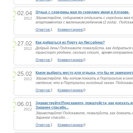
02.04
Отдых с середины мая по середину июня в Алгарве.
Здравствуйте, собираемся отдыхать с середины мая по
2012
апартаментах с маленьким ребенком (2 года) . Подскаж
Ответов:
1
Комментариев:
0
27.02
Как добраться из Порту до Лиссабона?
Добрый день! Подскажите пожалуйста, как добраться и
2012
транспорт удобнее, сколько стоит, время отправления 
Ответов:
2
Комментариев:
0
25.02
Какое выбрать место для отдыха, что бы не замерзнут
Здравствуйте. Мы хотим поехать в Португалию в сент
2012
сведения, что в Португалии холодный океан. Подскажит
Ответов:
2
Комментариев:
0
06.01
Здравствуйте!Подскажите, пожалуйста, как доехать и
Заранее спасибо...
2012
Здравствуйте! Подскажите, пожалуйста, как доехать 
Заранее спасибо....
Ответов:
1
Комментариев:
0