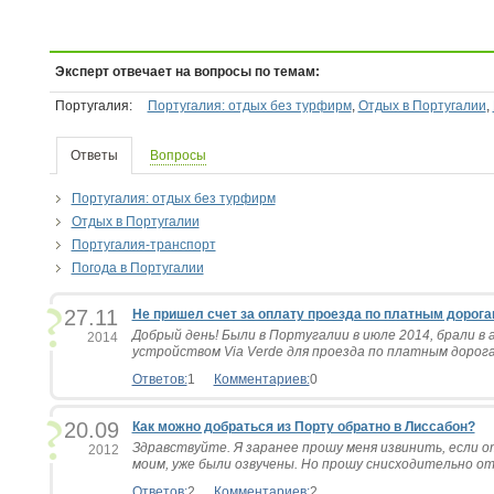
Эксперт отвечает на вопросы по темам:
Португалия:
Португалия: отдых без турфирм
,
Отдых в Португалии
,
Ответы
Вопросы
Португалия: отдых без турфирм
Отдых в Португалии
Португалия-транспорт
Погода в Португалии
27.11
Не пришел счет за оплату проезда по платным дорогам
Добрый день! Были в Португалии в июле 2014, брали в 
2014
устройством Via Verde для проезда по платным дорога
Ответов:
1
Комментариев:
0
20.09
Как можно добраться из Порту обратно в Лиссабон?
Здравствуйте. Я заранее прошу меня извинить, если 
2012
моим, уже были озвучены. Но прошу снисходительно отн
Ответов:
2
Комментариев:
2