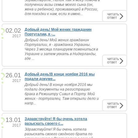
Здравствуйте, Лилия. Как я могу помочь в
получении визы семье моего сына (он,
жена и ребенок), проживающей в России,
для поездки к нам, если я имею...
читать
ответ
02.02
Добрый день! Мой жених гражданин
Португалии, я -...
2017
Добрый день! Мой жених гражданин
Португалии, я - гражданка Украины.
Через 3 месяца планируем пожениться в
Украине и затем уехать в Нидерланды,
где ...
читать
ответ
26.01
Добрый день!В конце ноября 2016 мы
подали докуме...
2017
Добрый день! В конце ноября 2016 мы
подали документы на регистрацию
брака в Режиштру Сивил в Порту. Мой
жених - португалец. Там открыли дело и
напр...
читать
ответ
13.01
Здравствуйте! Я бы очень хотела
разыскать своего с...
2017
Здравствуйте! Я бы очень хотела
разыскать своего сводного брата по