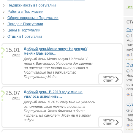
Недвижимость в Португалии
Все
Работа в Португалии
Общие вопросы о Португалии
СТ
Погода в Португалии
От
Цены в Португалии
1
Отдых в Португалии
Мол
Лис
15.01
Добрый деньМеню зовут НадеждаУ
клу
меня к Вам вопр...
1
2022
Добрый день Меню зовут Надежда У
меня к Вам вопрос Я подала документы
Пу
на постоянное место жительство в
0
Португалию (на Гражданство
Нем
Португалии) Мой с...
читать
что
ответ
ест
сев
25.07
Добрый день. В 2019 году мне не
1
удалось исполнить ...
2021
Добрый день. В 2019 году мне не удалось
Су
исполнить свою мечту и посетить
3
Португалию. Хотя билеты и были
Нав
куплены на самолет. Могу ли я в этом
Пор
году в ...
читать
ответ
2