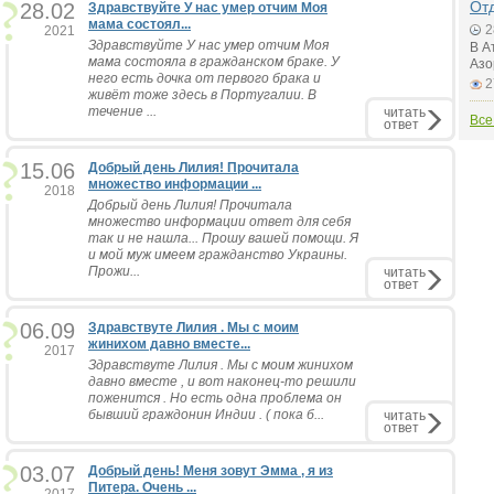
Отд
28.02
Здравствуйте У нас умер отчим Моя
мама состоял...
2
2021
Здравствуйте У нас умер отчим Моя
В А
мама состояла в гражданском браке. У
Азо
него есть дочка от первого брака и
2
живёт тоже здесь в Португалии. В
течение ...
читать
Все
ответ
15.06
Добрый день Лилия! Прочитала
множество информации ...
2018
Добрый день Лилия! Прочитала
множество информации ответ для себя
так и не нашла... Прошу вашей помощи. Я
и мой муж имеем гражданство Украины.
Прожи...
читать
ответ
06.09
Здравствуте Лилия . Мы с моим
жинихом давно вместе...
2017
Здравствуте Лилия . Мы с моим жинихом
давно вместе , и вот наконец-то решили
поженится . Но есть одна проблема он
бывший граждонин Индии . ( пока б...
читать
ответ
03.07
Добрый день! Меня зовут Эмма , я из
Питера. Очень ...