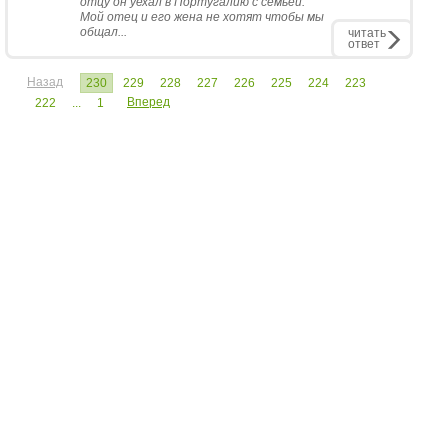
отцу он уехал в Португалию с семьей.
Мой отец и его жена не хотят чтобы мы
общал...
читать
ответ
Назад
230
229
228
227
226
225
224
223
Вперед
222
...
1