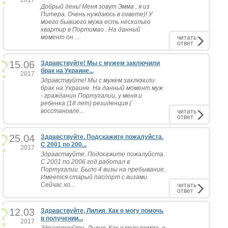
2017
Добрый день! Меня зовут Эмма , я из
Питера. Очень нуждаюсь в совете)! У
моего бывшего мужа есть несколько
квартир в Портимао . На данный
момент он ...
читать
ответ
15.06
Здравствуйте! Мы с мужем заключили
брак на Украине...
2017
Здравствуйте! Мы с мужем заключили
брак на Украине. На данный момент муж
- гражданин Португалии, у меня и
ребенка (18 лет) резиденция (
восстановле...
читать
ответ
25.04
Здравствуйте. Подскажите пожалуйста.
С 2001 по 200...
2017
Здравствуйте. Подскажите пожалуйста.
С 2001 по 2006 год работал в
Португалии. Было 4 визы на пребывание.
Имеется старый паспорт с визами.
Сейчас хо...
читать
ответ
12.03
Здравствуйте, Лилия. Как я могу помочь
в получении...
2017