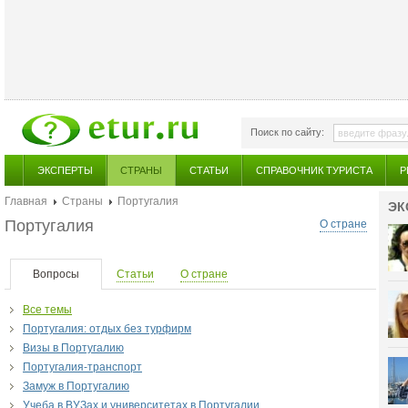
Поиск по сайту:
ЭКСПЕРТЫ
СТРАНЫ
СТАТЬИ
СПРАВОЧНИК ТУРИСТА
Р
Главная
Страны
Португалия
ЭК
Португалия
О стране
Вопросы
Статьи
О стране
Все темы
Португалия: отдых без турфирм
Визы в Португалию
Португалия-транспорт
Замуж в Португалию
Учеба в ВУЗах и университетах в Португалии