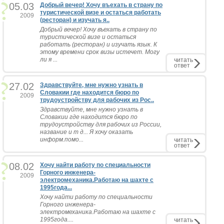
05.03
Добрый вечер! Хочу въехать в страну по
туристической визе и остаться работать
2009
(ресторан) и изучать я..
Добрый вечер! Хочу въехать в страну по
туристической визе и остаться
работать (ресторан) и изучать язык. К
этому времени срок визы истечет. Могу
ли я ...
читать
ответ
27.02
Здравствуйте, мне нужно узнать в
Словакии где находится бюро по
2009
трудоустройству для рабочих из Рос..
Здравствуйте, мне нужно узнать в
Словакии где находится бюро по
трудоустройству для рабочих из России,
название и т д... Я хочу оказать
информ.помо...
читать
ответ
08.02
Хочу найти работу по специальности
Горного инженера-
2009
электромеханика.Работаю на шахте с
1995года...
Хочу найти работу по специальности
Горного инженера-
электромеханика.Работаю на шахте с
1995года....
читать