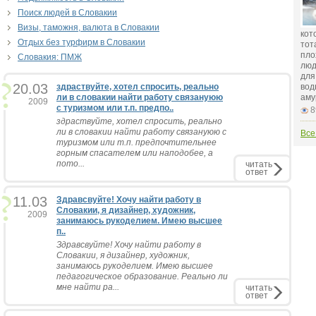
Поиск людей в Словакии
Визы, таможня, валюта в Словакии
кот
Отдых без турфирм в Словакии
тот
пло
Словакия: ПМЖ
люд
для
20.03
здраствуйте, хотел спросить, реально
вод
ли в словакии найти работу связануюю
аму
2009
с туризмом или т.п. предпо..
8
здраствуйте, хотел спросить, реально
ли в словакии найти работу связануюю с
Все
туризмом или т.п. предпочтительнее
горным спасателем или наподобее, а
пото...
читать
ответ
11.03
Здравсвуйте! Хочу найти работу в
Словакии, я дизайнер, художник,
2009
занимаюсь рукоделием. Имею высшее
п..
Здравсвуйте! Хочу найти работу в
Словакии, я дизайнер, художник,
занимаюсь рукоделием. Имею высшее
педагогическое образование. Реально ли
мне найти ра...
читать
ответ