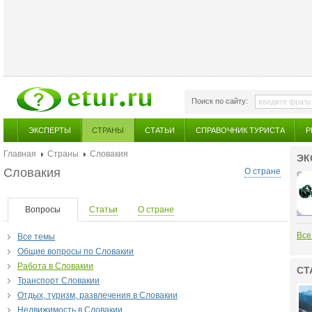
Поиск по сайту:
ЭКСПЕРТЫ
СТРАНЫ
СТАТЬИ
СПРАВОЧНИК ТУРИСТА
Р
Главная
Страны
Словакия
ЭК
Словакия
О стране
Вопросы
Статьи
О стране
Все
Все темы
Общие вопросы по Словакии
Работа в Словакии
СТ
Транспорт Словакии
Отдых, туризм, развлечения в Словакии
Недвижимость в Словакии