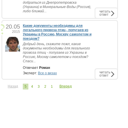
добраться из Днепропетровска
(Украина) в Минеральные-Воды (Россия),
либо ближай...
читать
ответ
20.05
Какие документы необходимы для
легального провоза птиц - попугаев из
2015
Украины в Россию, Москву самолетом и
поездом?
Добрый день, скажите пожл, какие
документы необходимы для легального
провоза птиц - попугаев из Украины в
Россию, Москву самолетом и поездом?
Спаси...
Отвечает
Роман
читать
Эксперт:
Все о визах
ответ
Назад
Вперед
5
4
3
2
1