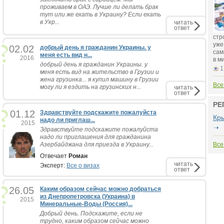
проживаем в ОАЭ. Лучше ли делать брак
тут или же ехать в Украину? Если ехать
в Укр...
читать
ответ
стр
уже
02.02
добрый день я гражданин Украины. у
сам
меня есть вид н...
2016
в м
добрый день я гражданин Украины. у
1
меня есть вид на жительство в Грузии и
жена грузинка... я купил машину в Грузии
Все
могу ли я ездить на грузинских н...
читать
ответ
РЕ
01.12
Здравствуйте подскажите пожалуйста
Кр
надо ли приглаш...
2015
Здравствуйте подскажите пожалуйста
надо ли приглашения для гражданина
Азербайджана для приезда в Украину...
Все
Отвечает
Роман
читать
Эксперт:
Все о визах
ответ
26.05
Каким образом сейчас можно добраться
из Днепропетровска (Украина) в
2015
Минеральные-Воды (Россия)...
Добрый день. Подскажите, если не
трудно, каким образом сейчас можно