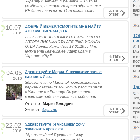
2
Украину с детьми. У ребенка 2016 года
Есл
рождения, паспорт старого образца. т.е
вар
НЕ биометрический. Остальная семь...
читать
ответ
Так
2
10.07
ДОБРЫЙ ВЕЧЕР.ПОМОГИТЕ МНЕ НАЙТИ
АВТОРА ПИСЬМА,ЭТА ...
2016
ТОП
ДОБРЫЙ ВЕЧЕР.ПОМОГИТЕ МНЕ НАЙТИ
по
АВТОРА ПИСЬМА,ЭТА ДЕВУШКА ИСКАЛА
ОТЦА Артил Камел Али 18.01.1955.Мне
1
нужна эта девушка,ее ищет брат в
Мы 
Украине.Жду В...
читать
в к
ответ
пос
кол
мно
04.05
Здравствуйте Мария .Я познакомилась с
2
парнем с Изр...
2016
Здравствуйте Мария .Я познакомилась с
Тра
парнем с Израиля.Мы хотим расписаться
в Украине в г.Винница.Он уже знает
2
какие ему надо документы с собой при...
Тех
сто
Отвечает
Мария Гольдрин
име
читать
Эксперт:
Израиль
ответ
тра
пре
уро
22.02
Здравствуйте! Я украинка' хочу
9
заключить брак с си...
2016
Здравствуйте! Я украинка' хочу
заключить брак с сирийцем. Мы