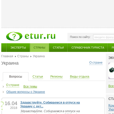
Поиск по сайту:
ЭКСПЕРТЫ
СТРАНЫ
СТАТЬИ
СПРАВОЧНИК ТУРИСТА
Р
Главная
Страны
Украина
ЭК
Украина
О стране
Вопросы
Статьи
Регионы
Виды отдыха
О стране
Все
Все темы
Обшие вопросы о Украине
СТ
16.04
Здравствуйте. Собираемся в отпуск на
Ко
Украину с дет...
2018
Ук
Здравствуйте. Собираемся в отпуск на