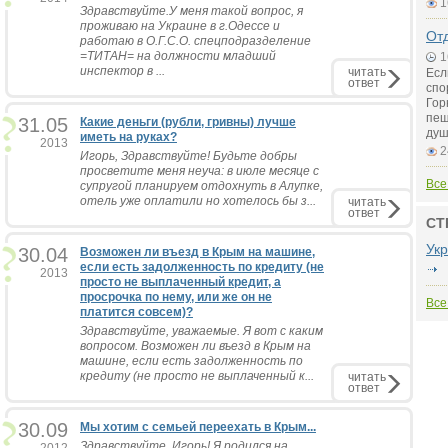
1
Здравствуйте.У меня такой вопрос, я
проживаю на Украине в г.Одессе и
Отд
работаю в О.Г.С.О. спецподразделение
=ТИТАН= на должности младший
1
инспектор в ...
читать
Есл
ответ
спо
Гор
пещ
31.05
Какие деньги (рубли, гривны) лучше
душ
иметь на руках?
2013
2
Игорь, Здравствуйте! Будьте добры
просветите меня неуча: в июле месяце с
Все
супругой планируем отдохнуть в Алупке,
отель уже оплатили но хотелось бы з...
читать
ответ
СТ
Ук
30.04
Возможен ли въезд в Крым на машине,
если есть задолженность по кредиту (не
2013
просто не выплаченный кредит, а
просрочка по нему, или же он не
Все
платится совсем)?
Здравствуйте, уважаемые. Я вот с каким
вопросом. Возможен ли въезд в Крым на
машине, если есть задолженность по
кредиту (не просто не выплаченный к...
читать
ответ
30.09
Мы хотим с семьей переехать в Крым...
Здравствуйте, Игорь! Я родился на