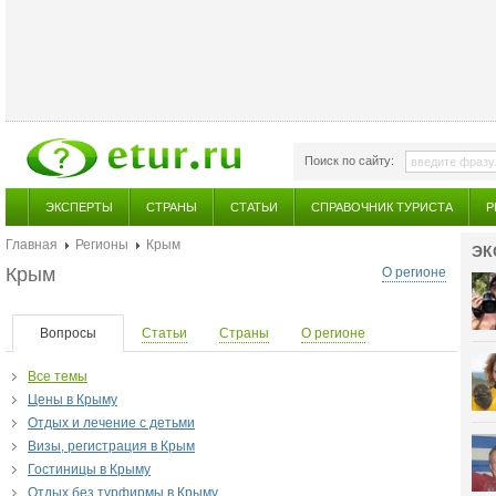
Поиск по сайту:
ЭКСПЕРТЫ
СТРАНЫ
СТАТЬИ
СПРАВОЧНИК ТУРИСТА
Р
Главная
Регионы
Крым
ЭК
Крым
О регионе
Вопросы
Статьи
Страны
О регионе
Все темы
Цены в Крыму
Отдых и лечение с детьми
Визы, регистрация в Крым
Гостиницы в Крыму
Отдых без турфирмы в Крыму