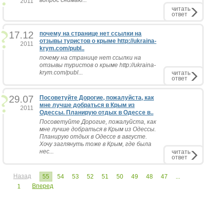
вопрос снимаю...
2011
читать
ответ
17.12
почему на странице нет ссылки на
отзывы туристов о крыме http://ukraina-
2011
krym.com/publ..
почему на странице нет ссылки на
отзывы туристов о крыме http://ukraina-
krym.com/publ...
читать
ответ
29.07
Посоветуйте Дорогие, пожалуйста, как
мне лучше добраться в Крым из
2011
Одессы. Планирую отдых в Одессе в..
Посоветуйте Дорогие, пожалуйста, как
мне лучше добраться в Крым из Одессы.
Планирую отдых в Одессе в августе.
Хочу заглянуть тоже в Крым, где была
нес...
читать
ответ
Назад
55
54
53
52
51
50
49
48
47
...
Вперед
1