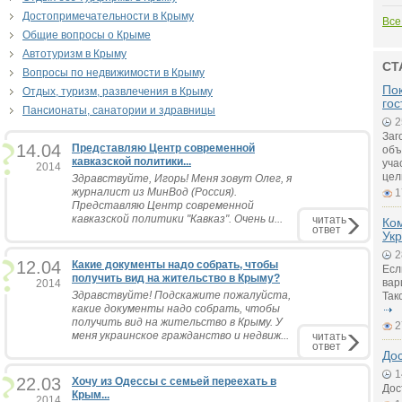
Достопримечательности в Крыму
Все
Общие вопросы о Крыме
Автотуризм в Крыму
СТ
Вопросы по недвижимости в Крыму
Пок
Отдых, туризм, развлечения в Крыму
гос
Пансионаты, санатории и здравницы
2
Заг
14.04
Представляю Центр современной
объ
кавказской политики...
уча
2014
цел
Здравствуйте, Игорь! Меня зовут Олег, я
журналист из МинВод (Россия).
1
Представляю Центр современной
кавказской политики "Кавказ". Очень и...
читать
Ко
ответ
Ук
2
12.04
Какие документы надо собрать, чтобы
Есл
получить вид на жительство в Крыму?
вар
2014
Здравствуйте! Подскажите пожалуйста,
Так
какие документы надо собрать, чтобы
получить вид на жительство в Крыму. У
2
меня украинское гражданство и недвиж...
читать
ответ
До
1
22.03
Хочу из Одессы с семьей переехать в
Дос
Крым...
2014