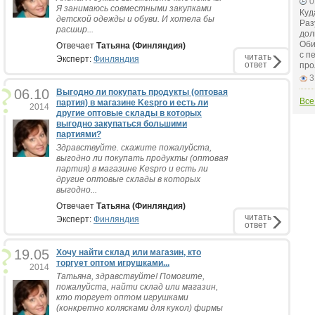
0
Я занимаюсь совместными закупками
Куд
детской одежды и обуви. И хотела бы
Раз
расшир...
дол
Оби
Отвечает
Татьяна (Финляндия)
с п
читать
Эксперт:
Финляндия
ответ
про
3
06.10
Выгодно ли покупать продукты (оптовая
Все
партия) в магазине Kespro и есть ли
2014
другие оптовые склады в которых
выгодно закупаться большими
партиями?
Здравствуйте. скажите пожалуйста,
выгодно ли покупать продукты (оптовая
партия) в магазине Kespro и есть ли
другие оптовые склады в которых
выгодно...
Отвечает
Татьяна (Финляндия)
читать
Эксперт:
Финляндия
ответ
19.05
Хочу найти склад или магазин, кто
торгует оптом игрушками...
2014
Татьяна, здравствуйте! Помогите,
пожалуйста, найти склад или магазин,
кто торгует оптом игрушками
(конкретно колясками для кукол) фирмы