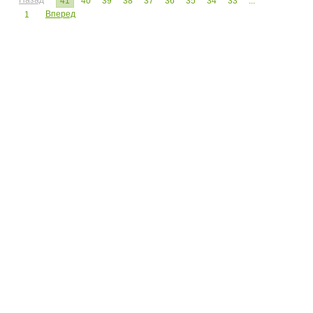
Назад
41
40
39
38
37
36
35
34
33
...
Вперед
1