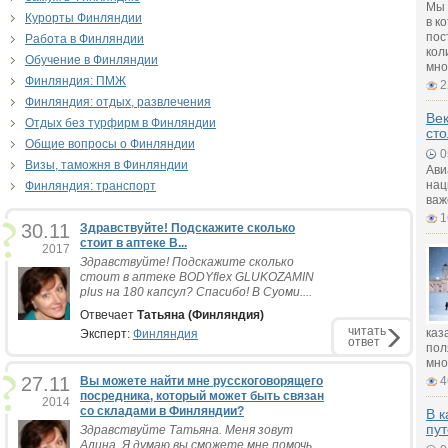
Мы 
Курорты Финляндии
в к
пос
Работа в Финляндии
кол
Обучение в Финляндии
мно
Финляндия: ПМЖ
2
Финляндия: отдых, развлечения
Век
Отдых без турфирм в Финляндии
ст
Общие вопросы о Финляндии
0
Визы, таможня в Финляндии
Ави
нац
Финляндия: транспорт
важ
1
30.11
Здравствуйте! Подскажите сколько
стоит в аптеке B...
2017
Здравствуйте! Подскажите сколько
стоит в аптеке BODYflex GLUKOZAMIN
plus на 180 капсул? Спасибо! В Суоми....
Отвечает
Татьяна (Финляндия)
читать
каз
Эксперт:
Финляндия
ответ
пол
мно
27.11
Вы можете найти мне русскоговорящего
4
посредника, который может быть связан
2014
со складами в Финляндии?
В к
пу
Здравствуйте Татьяна. Меня зовут
Алина. Я думаю вы сможете мне помочь.