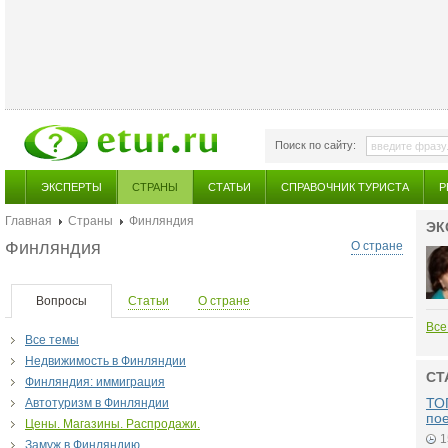
Поиск по сайту:
ЭКСПЕРТЫ
СТРАНЫ
СТАТЬИ
СПРАВОЧНИК ТУРИСТА
Р
Главная
Страны
Финляндия
ЭК
Финляндия
О стране
Вопросы
Статьи
О стране
Все
Все темы
Недвижимость в Финляндии
СТ
Финляндия: иммиграция
ТОП
Автотуризм в Финляндии
по
Цены. Магазины. Распродажи.
1
Замуж в Финляндию