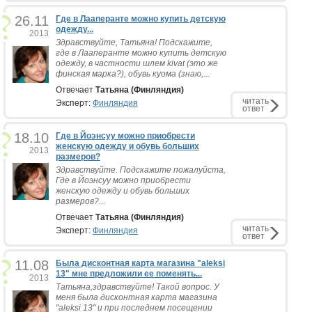
26.11
Где в Лааперанте можно купить детскую
одежду...
2013
Здравствуйте, Татьяна! Подскажите,
где в Лааперанте можно купить детскую
одежду, в частности шлем kivat (это же
финская марка?), обувь куома (знаю,...
Отвечает
Татьяна (Финляндия)
читать
Эксперт:
Финляндия
ответ
18.10
Где в Йоэнсуу можно приобрести
женскую одежду и обувь больших
2013
размеров?
Здравствуйте. Подскажите пожалуйста,
Где в Йоэнсуу можно приобрести
женскую одежду и обувь больших
размеров?...
Отвечает
Татьяна (Финляндия)
читать
Эксперт:
Финляндия
ответ
11.08
Была дисконтная карта магазина "aleksi
13" мне предложили ее поменять...
2013
Татьяна,здравствуйте! Такой вопрос. У
меня была дисконтная карта магазина
"aleksi 13" и при последнем посещении