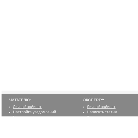
ЧИТАТЕЛЮ:
ЭКСПЕРТУ:
Личный кабинет
Личный кабинет
Настройка уведомлений
Написать статью
Написать статью
Как стать экспертом
Преимущества
Реклама