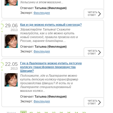
Хельсинки в этом магазине...
Отвечает
Татьяна (Финляндия)
читать
Эксперт:
Финляндия
ответ
29.06
Как и где можно купить новый снегоход?
Здравствуйте Татьяна! Скажите
2013
пожалуйста, как и где можно купить
новый снегоход, правила провоза его в
Россию, заранее благодарна....
Отвечает
Татьяна (Финляндия)
читать
Эксперт:
Финляндия
ответ
22.05
Где в Лааперанте можно купить детскую
коляску-трансформер производства
2013
Швеции?
Подскажите, где в Лааперанте можно
купить детскую коляску-трансформер
производства Швеции? И есть ли в
Лааперанте специализированный
магазин колясо...
Отвечает
Татьяна (Финляндия)
читать
Эксперт:
Финляндия
ответ