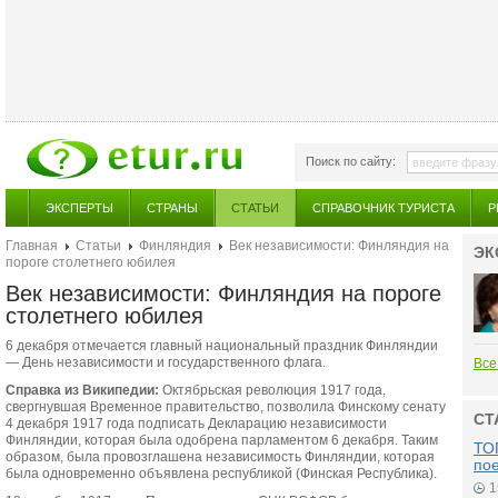
Поиск по сайту:
ЭКСПЕРТЫ
СТРАНЫ
СТАТЬИ
СПРАВОЧНИК ТУРИСТА
Р
Главная
Статьи
Финляндия
Век независимости: Финляндия на
ЭК
пороге столетнего юбилея
Век независимости: Финляндия на пороге
столетнего юбилея
6 декабря отмечается главный национальный праздник Финляндии
— День независимости и государственного флага.
Все
Справка из Википедии:
Октябрьская революция 1917 года,
свергнувшая Временное правительство, позволила Финскому сенату
СТ
4 декабря 1917 года подписать Декларацию независимости
Финляндии, которая была одобрена парламентом 6 декабря. Таким
ТОП
образом, была провозглашена независимость Финляндии, которая
по
была одновременно объявлена республикой (Финская Республика).
1