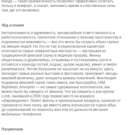
блюда — такая прагматичность позволяет эффективно сочетать
пользу и комфорт, а значит, экономить время и собственные силы
там, где это возможно.
Лёд и пламя
Неторопливость и вдумчивость, чрезвычайная ответственность и
работоспособность, трепетное отношение к личному пространству и
подчеркнутая вежливость — все это могло бы создать образ скупых
на эмоции людей. Но это не так: в национальном характере
сочетаются самые невероятные контрасты — как прыжок из
традиционной финской сауны в ледяную прорубь. Финны
общительны и дружелюбны, отзывчивы и гостеприимны (хотя и
готовятся к приходу гостей, подчас, целую неделю), умеют и любят
развлекаться. Летом Хельсинки не засыпает ни на минуту: здесь
проходят самые разные выставки и фестивали, приезжают звезды
мировой величины, дают концерты кумиры поколений. Финляндия
подарила мировой сцене такие имена, как Apocalyptica, HIM,
Nightwish, Amorphis — не самые сдержанные исполнители, как
можно было бы ожидать от финнов. Что уж говорить о рок-группе
Lordi, занявшей в 2006 году первое место на конкурсе
«Евровидение». Любят финны и оригинальные конкурсы, начиная от
турниров по пинг-понгу, где вместо мяча используется сырое яйцо,
до соревнований по переносу жен или по дальности метания
мобильных телефонов.
Патриотизм