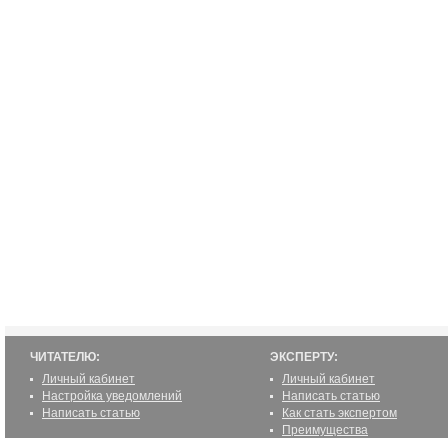
ЧИТАТЕЛЮ:
ЭКСПЕРТУ:
Личный кабинет
Личный кабинет
Настройка уведомлений
Написать статью
Написать статью
Как стать экспертом
Преимущества
Реклама