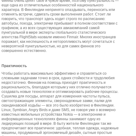
Финны очень ценят свое и чужое время, поэтому пунктуальность —
еще одна из отличительных особенностей национального
характера. В Финляндии непринято опаздывать, переносить или
отменять встречи, сдвигать сроки выполнения работ. Стоит ли
говорить, что транспорт здесь ходит строго по расписанию:
автобусы, поезда, электрички прибывают в полном соответствии с
графиком, а из всех существующих авиакомпаний самой
пунктуальной в мире эксперты глобального статистического
агентства FlightStats назвали именно Finnair. Многих иностранцев
поражает, как неспешность и неторопливость могут сочетаться с
невероятной пунктуальностью, но для самих финнов это
совершенно естественно.
Практичность
Чтобы работать максимально эффективно и справляться со
сложными задачами точно в срок, одних стойкости и трудолюбия
недостаточно. Финнам на помощь приходят практичность и
рациональность, благодаря которым у них отлично получается
создавать новые технологии и оптимизировать рабочие процессы.
Сушилка для посуды, аппарат для измерения частоты пульса,
светоотражающие элементы, сверхнадежные замки, палки для
скандинавской ходьбы — все это было изобретено в Финляндии.
Linux, Symbian, Angry Birds и даже SMS, не говоря уже о всемирно
известных мобильных устройствах Nokia — в электронике и
информационных технологиях финны занимают одну из
лидирующих позиций в мире. В быту жители Финляндии так же
предпочитают все практичное: удобная, теплая одежда, надежные
машины, продуманный эргономичный дизайн, сытные простые