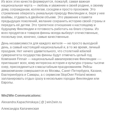
Из всех этих качеств формируется, пожалуй, самая важная
национальная черта — любовь и уважение к своей родине, к своему
дому, согражданам, коллегам, соседям и просто прохожим. Это
стремление оберегать уникальную природу Финляндии и, беря у нее
взаймы, отдавать в двойном объеме. Это уважение к памяти
предыдущих поколений, желание сохранить историю своей страны и
передать её детям. Это трепетное отношение к настоящему и
будущему Финляндии и готовность работать на благо страны. Из
всех продуктов и товаров финны всегда выберут отечественные,
поскольку они, конечно, самые качественные.
День независимости для каждого жителя — не просто выходной
день, а самый настоящий национальный и, в то же время, личный
праздник. Нет ничего удивительного, что столетний юбилей
суверенитета государства финны будут отмечать целый год.
Компания Finnair — национальный авиаперевозчик Финляндии -—
приглашает всех, кому интересна история и культура страны тысячи
озер, присоединиться к масштабным празднованиям. Рейсы
авиакомпании совершаются из Москвы, Санкт-Петербурга, Казани,
Екатеринбурга и Самары, а с сервисом StopOver Finland можно
запланировать отдых сразу в нескольких городах Финляндии или
Европы.
Win2Win Communications:
Alexandra.Kapachinskaya [ @ ] win2win.ru
Александра Капачинская