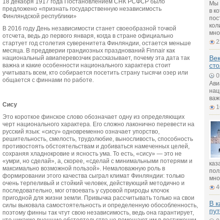
18 декабря 1917 года Постановлением СНК РСФСР было
Мы 
предложено «признать государственную независимость
в к
Финляндской республики»
пос
кол
В 2016 году День независимости станет своеобразной точкой
мно
отсчета, ведь до первого января, когда в стране официально
2
стартует год столетия суверенитета Финляндии, остается меньше
месяца. В преддверии грандиозных празднований Finnair как
Век
национальный авиаперевозчик рассказывает, почему эта дата так
ст
важна и какие особенности национального характера стоит
учитывать всем, кто собирается посетить страну тысячи озер или
0
общается с финнами по работе.
Ави
нац
важ
Сису
1
Это короткое финское слово обозначает одну из определяющих
черт национального характера. Его сложно лаконично перевести на
русский язык: «сису» одновременно означает упорство,
решительность, смелость, трудолюбие, выносливость, способность
противостоять обстоятельствам и добиваться намеченных целей,
сохраняя хладнокровие и ясность ума. То есть, «сису» — это не
«умри, но сделай», а, скорее, «сделай с минимальными потерями и
каз
максимально возможной пользой». Немаловажную роль в
пол
формировании этого качества сыграл климат Финляндии: только
мно
очень терпеливый и стойкий человек, действующий методично и
4
последовательно, мог отвоевать у суровой природы клочок
пригодной для жизни земли. Привычка рассчитывать только на свои
В к
силы выковала самостоятельность и определенную обособленность,
пу
поэтому финны так чтут свою независимость, ведь она гарантирует,