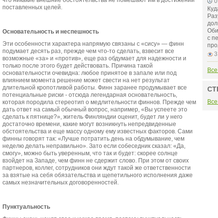
что никакие внешние обстоятельства не помешают им в достижении
0
поставленных целей.
Куд
Раз
дол
Оби
Основательность и неспешность
с п
Эти особенности характера напрямую связаны с «сису» — финн
про
подумает десять раз, прежде чем что-то сделать, взвесит все
3
возможные «за» и «против», еще раз обдумает для надежности и
только после этого будет действовать. Причина такой
Все
основательности очевидна: любое принятое в запале или под
влиянием момента решение может свести на нет результат
длительной кропотливой работы. Финн заранее продумывает все
СТ
потенциальные риски - отсюда легендарная основательность,
Все
которая породила стереотип о медлительности финнов. Прежде чем
дать ответ на самый обычный вопрос, например, «Вы успеете это
сделать к пятнице?», житель Финляндии оценит, будет ли у него
достаточно времени, какие могут возникнуть непредвиденные
обстоятельства и еще массу одному ему известных факторов. Сами
финны говорят так: «Лучше потратить день на обдумывание, чем
неделю делать неправильно». Зато если собеседник сказал: «Да,
смогу», можно быть уверенным, что так и будет: скорее солнце
взойдет на Западе, чем финн не сдержит слово. При этом от своих
партнеров, коллег, сотрудников они ждут такой же ответственности
за взятые на себя обязательства и щепетильного исполнения даже
самых незначительных договоренностей.
Пунктуальность