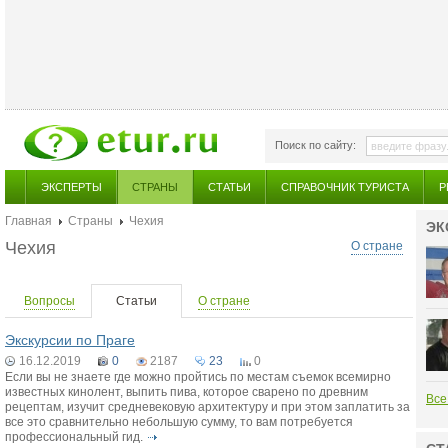
Поиск по сайту:
ЭКСПЕРТЫ
СТРАНЫ
СТАТЬИ
СПРАВОЧНИК ТУРИСТА
Р
Главная
Страны
Чехия
ЭК
Чехия
О стране
Вопросы
Статьи
О стране
Экскурсии по Праге
16.12.2019
0
2187
23
0
Если вы не знаете где можно пройтись по местам съемок всемирно
известных кинолент, выпить пива, которое сварено по древним
Все
рецептам, изучит средневековую архитектуру и при этом заплатить за
все это сравнительно небольшую сумму, то вам потребуется
профессиональный гид.