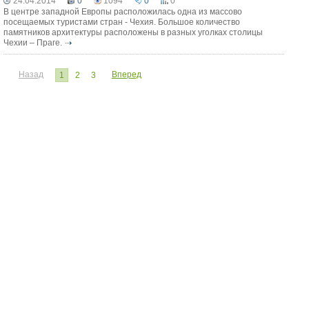
24.04.2014
0
1094
0
0
В центре западной Европы расположилась одна из массово
посещаемых туристами стран - Чехия. Большое количество
памятников архитектуры расположены в разных уголках столицы
Чехии – Праге.
Назад
Вперед
1
2
3