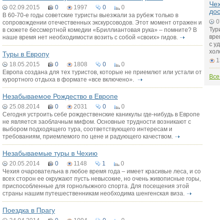
Чех
02.09.2015
0
1997
0
0
до
В 60-70-е годы советские туристы выезжали за рубеж только в
0
сопровождении отечественных экскурсоводов. Этот момент отражен и
Тур
в сюжете бессмертной комедии «Бриллиантовая рука» – помните? В
вре
наше время нет необходимости возить с собой «своих» гидов.
с у
хол
Туры в Европу
1
18.05.2015
0
1808
0
0
Европа создана для тех туристов, которые не приемлют или устали от
Все
курортного отдыха в формате «все включено».
Незабываемое Рождество в Европе
25.08.2014
0
2031
0
0
Сегодня устроить себе рождественские каникулы где-нибудь в Европе
не является заоблачным мифом. Основные трудности возникают с
выбором подходящего тура, соответствующего интересам и
требованиям, приемлемого по цене и радующего качеством.
Незабываемые туры в Чехию
20.05.2014
0
1148
1
0
Чехия очаровательна в любое время года – имеет красивые леса, и со
всех сторон ее окружают пусть невысокие, но очень живописные горы,
приспособленные для горнолыжного спорта. Для посещения этой
страны нашим путешественникам необходима шенгенская виза.
Поездка в Прагу