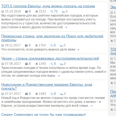
СТ
ТОП-5 городов Европы, куда можно поехать на поезде
Экс
15.10.2018
0
2212
71
0
1
Мы подготовили для вас рейтинг европейских городов, в которые
Есл
можно отправиться на поезде. При выборе постарались учесть
съе
популярность у туристов, количество достопримечательностей,
кот
расстояние и много других особенностей.
сре
все
Прекрасная страна, или экскурсии из Праги для любителей
пот
природы
2
29.11.2017
0
1754
0
0
ТОП
Что получается, если доверить важное дело мужу
по
Чехия – страна средневековых достопримечательностей
1
Мы 
07.08.2017
0
1345
0
0
в к
Туристические поездки в Чехию популярны в любое время года. По
пос
улицам средневековых городов можно с удовольствием гулять зимой и
кол
летом, не замечая холода или жары.
мно
2
Новогодние и Рождественские ярмарки Европы: куда
поехать?
Пре
07.07.2017
0
1493
0
0
дл
Новый год и Рождество во многих странах по праву считаются тихими
2
и семейными праздниками. Можно встретить его дома, а можно – в
Что
Европе, устроив рождественские каникулы для всей семьи.
1
Семен Семенович уж точно бы нам позавидовал!