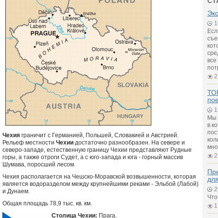
СТ
Экс
1
Есл
съе
кот
сре
все
пот
2
ТОП
по
1
Мы 
в к
пос
Чехия
граничит с Германией, Польшей, Словакией и Австрией.
кол
Рельеф местности
Чехии
достаточно разнообразен. На севере и
мно
северо-западе, естественную границу Чехии представляют Рудные
2
горы, а также отроги Судет, а с юго-запада и юга - горный массив
Шумава, поросший лесом.
Пре
Чехия располагается на Чешско-Моравской возвышенности, которая
дл
является водоразделом между крупнейшими реками - Эльбой (Лабой)
2
и Дунаем.
Что
Общая площадь 78,9 тыс. кв. км.
1
Столица Чехии:
Прага.