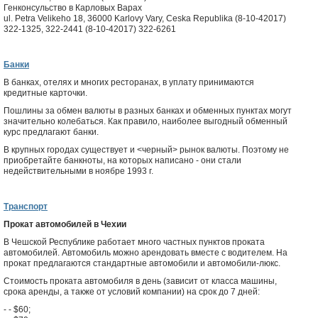
Генконсульство в Карловых Варах
ul. Petra Velikeho 18, 36000 Karlovy Vary, Ceska Republika (8-10-42017)
322-1325, 322-2441 (8-10-42017) 322-6261
Банки
В банках, отелях и многих ресторанах, в уплату принимаются
кредитные карточки.
Пошлины за обмен валюты в разных банках и обменных пунктах могут
значительно колебаться. Как правило, наиболее выгодный обменный
курс предлагают банки.
В крупных городах существует и <черный> рынок валюты. Поэтому не
приобретайте банкноты, на которых написано
- они стали
недействительными в ноябре 1993 г.
Транспорт
Прокат автомобилей в Чехии
В Чешской Республике работает много частных пунктов проката
автомобилей. Автомобиль можно арендовать вместе с водителем. На
прокат предлагаются стандартные автомобили и автомобили-люкс.
Стоимость проката автомобиля в день (зависит от класса машины,
срока аренды, а также от условий компании) на срок до 7 дней:
-
- $60;