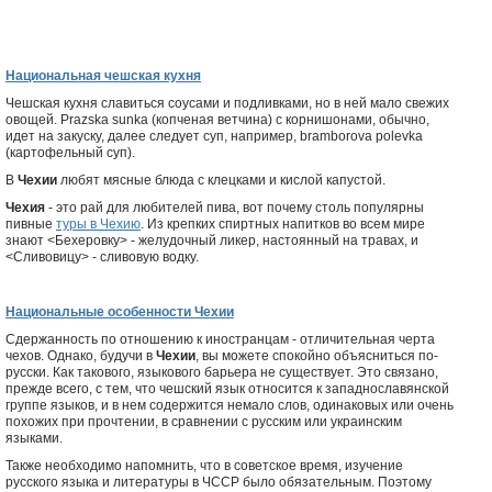
Национальная чешская кухня
Чешская кухня славиться соусами и подливками, но в ней мало свежих
овощей. Prazska sunka (копченая ветчина) с корнишонами, обычно,
идет на закуску, далее следует суп, например, bramborova polevka
(картофельный суп).
В
Чехии
любят мясные блюда с клецками и кислой капустой.
Чехия
- это рай для любителей пива, вот почему столь популярны
пивные
туры в Чехию
. Из крепких спиртных напитков во всем мире
знают <Бехеровку> - желудочный ликер, настоянный на травах, и
<Сливовицу> - сливовую водку.
Национальные особенности Чехии
Сдержанность по отношению к иностранцам - отличительная черта
чехов. Однако, будучи в
Чехии
, вы можете спокойно объясниться по-
русски. Как такового, языкового барьера не существует. Это связано,
прежде всего, с тем, что чешский язык относится к западнославянской
группе языков, и в нем содержится немало слов, одинаковых или очень
похожих при прочтении, в сравнении с русским или украинским
языками.
Также необходимо напомнить, что в советское время, изучение
русского языка и литературы в ЧССР было обязательным. Поэтому