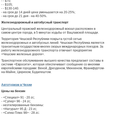
-
- $70;
-
- $105;
-
- $130-140.
- на срок до 14 дней цена уменьшается на 20-25%;
- на срок до 21 дня - на 40-50%.
Железнодорожный и автобусный транспорт
Центральный пражский железнодорожный вокзал расположен в
самом центре города, в 5 минутах ходьбы от Вацлавской площади.
Территория Чешской Республики покрыта густой сетью
железнодорожных и автобусных линий. Чешская Республика является
транзитным государством многих скорых международных поездов. За
работу железнодорожного транспорта отвечает предприятие
<Чешские железные дороги>.
Транспортное обслуживание высшего качества предлагают составы в
системе <Евросити>, которая обеспечивает сообщение со многими
европейскими городами: Веной, Дрезденом, Мюнхеном, Франкфуртом-
на-Майне, Цюрихом, Будапештом.
Автотуризм в Чехии
Цены на бензин
- <Специал> 91 - 20 zc;
- <Супер> 96 - 24 zc;
- неэтилированные бензины:
- <Натурал> 95 Д - 23 zc;
- <Супер Плюс 98> - 28 zc;