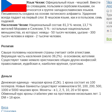
Чех
Язык Чехии:
Официальный язык - чешский. Вместе
до
со словацким, польским и сербским языками, он
относится к группе западнославянских языков.
0
Письменность создана на основе латинского алфавита. Ударение
Тур
всегда падает на первый слог. В чешском языке, как и в польском, семь
вре
падежей.
с у
Население Чехии:
Национальный состав: 81,3 % чехов, 13,7 %
хол
жителей Моравии и Силезии, 5 % - остальные национальные
1
меньшинства, из которых: немцы - 50 тысяч человек, цыгане - 300
тысяч человек и евреи - 2 тысячи человек.
Все
Религия
Свыше половины населения страны считают себя атеистами.
Верующая часть населения (около 39,2%) - в основном, католики.
Существуют также немало христианских общин других конфессий:
православная, иудейская и, наиболее крупная, гуситская.
Деньги
Денежная единица - чешская крона (CZK). 1 крона состоит из 100
геллеров. Новые банкноты существуют номиналом в 50, 100, 200, 500,
1000 и 5000 чешских крон. Монеты - в 1, 2, 5, 10, 20 и 50 крон.
Обменный курс кроны стабилен уже на протяжении нескольких лет: 1
DM = 18 крон.
Виза
Страховка