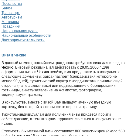
Посольства
Банки
Транспорт
Автотуризм
Магазины
Праздники
Национальная кухня
Национальные особенности
Достопримечательности
Виза в Чехию
В данный момент, российским гражданам требуется виза для въезда в
Чехию
. Визовый режим начал действовать с 29.05.2000 г. Для
оформления визы в
Чехию
необходимо предоставить в консульство
следующие документы: загранпаспорт (срок действия которого не
менее 90 дней), туристический ваучер с координатами принимающей
стороны (на чешском языке) или подтверждение о бронировании
гостиницы, анкету-заявление на 4-х листах, фотографию,
медицинскую страховку.
В консульстве, вместе с визой Вам выдадут именную въездную
карточку, без которой вы не сможете пересечь границу.
Туристам-индивидуалам для получения визы придется пройти
собеседование, а тем, кто купил турпакет, являться в консульство не
нужно.
Стоимость 3-х месячной визы составляет 800 чешских крон (около 580
рублей), дети до 15 лет получают визу бесплатно.