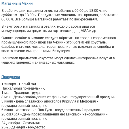
Магазины в Чехии
В рабочие дни, магазины открыты обычно с 09.00 до 18.00 ч., по
субботам - до 13.00 ч. Продуктовые магазины, как правило, работают с
06.00 ч. Все больше магазинов работает по воскресеньям.
В некоторых магазинах и отелях, можно рассчитываться
международными кредитными карточками
,
,
, ,
, VISA и др.
Однако, особое внимание следует обратить на товары современного
промышленного производства
Чехии
- это: богемский хрусталь,
фарфор и стекло, кожгалантерея, ювелирные изделия из серебра и
золота с чешскими гранатами, бижутерия.
Любители предметов искусства могут сделать интересные покупки в
чешских галереях и антикварных магазинах.
Праздники
1 января - Новый год.
Пасхальный понедельник.
1 мая - Праздник труда.
8 мая - День освобождения от фашизма - государственный праздник.
5 июля - День славянских апостолов Кирилла и Мефодия -
государственный праздник.
6 июля - чествование Яна Гуса - государственный праздник.
28 октября - День провозглашения независимой Чехословакии -
государственный праздник.
24 декабря - Сочельник.
25-26 декабря - Рождество.