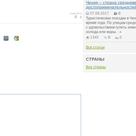
Чехия – страна среднев
достопримечательносте
07.08.2017
0
оценить
0
Туристические поездки в Че
время года. По улицам сред
с удовольствием гулять зимо
холода или жары.
1345
0
0
Все статьи
СТРАНЫ
Все страны