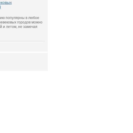
ековых
й
хию популярны в любое
невековых городов можно
й и летом, не замечая