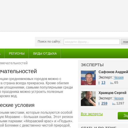
Поиск по сайту:
пои
А
РЕГИОНЫ
ВИДЫ ОТДЫХА
имечательностей
ЭКСПЕРТЫ
ечательностей
Сафонов Андрей
Эксперт:
Чехия
лицам средневековых городов можно с
13
65
та страна всегда прекрасна. Кроме обилия
ими угощениями, самыми популярными среди
о праздника можно устроить полезные
Храмцов Сергей
рских вод.
Эксперт:
Чехия
259
1297
еские условия
исными местами, которые пользуются особой
Все эксперты
За
ную Моравию – большая ошибка. Этот регион
ными парками: «Моравский крас» и «Подыя».
й Богемии с девственно чистой природой,