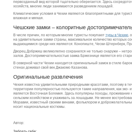
первозданный вид которой тщательно оберегается. Здесь сосредото
хозяйств, многие люди занимаются разведением лошадей.
Климатические условия в Чехии являются благоприятными для туристо
влажная и мягкая.
Чешские замки – колоритные достопримечател
В числе причин, по которым многие туристы покупают
туры в Чехию
, 
на удивительные замки страны, максимальное количество которых со
выдающимися среди них являются: Конопиште, Чески-Штернберк, Пра
Дворец Добржиш великолепно сохранился не только снаружи – нетро
залов. Достопримечательностью замка Бржезнице является его стар
В северной части Чехии находится оригинальный замок в стиле барокк
стенах доживал свой век Джакомо Казанова.
Оригинальные развлечения
Чехия известна удивительными природными красотами, поэтому в теч
территории популярностью пользуются такие направления, как эко- и
является Восточная Богемия. Здесь популярны походы, проживание 
сельским хозяйством и ухаживать за лошадьми. Не менее востребов
Моравии, известный своими винами, фольклором и доброжелательны
носит национальные костюмы.
Автор:
Забрать себе: