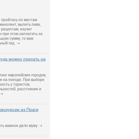
о пройтись по местам
кинолент, выпить пива,
 рецептам, изучит
и при этом заплатить за
ьшую сумму, то вам
ный гид.
куда можно поехать на
тинг европейских городов,
я на поезде. При выборе
ость у туристов,
ьностей, расстояние и
экскурсии из Праги
ить важное дело мужу