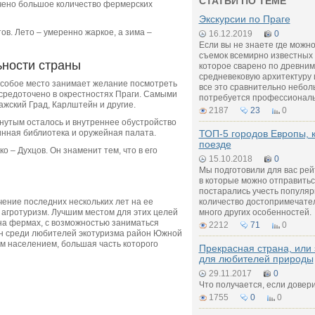
СТАТЬИ ПО ТЕМЕ
чено большое количество фермерских
Экскурсии по Праге
в. Лето – умеренно жаркое, а зима –
16.12.2019
0
Если вы не знаете где можн
съемок всемирно известных 
ьности страны
которое сварено по древним
средневековую архитектуру 
особое место занимает желание посмотреть
все это сравнительно небол
средоточено в окрестностях Праги. Самыми
потребуется профессиональ
жский Град, Карлштейн и другие.
2187
23
0
нутым осталось и внутреннее обустройство
инная библиотека и оружейная палата.
ТОП-5 городов Европы, 
поезде
о – Духцов. Он знаменит тем, что в его
15.10.2018
0
Мы подготовили для вас рей
в которые можно отправитьс
постарались учесть популярн
ение последних нескольких лет на ее
количество достопримечател
 агротуризм. Лучшим местом для этих целей
много других особенностей.
на фермах, с возможностью заниматься
2212
71
0
ан среди любителей экотуризма район Южной
м населением, большая часть которого
Прекрасная страна, или 
для любителей природы
29.11.2017
0
Что получается, если довер
1755
0
0