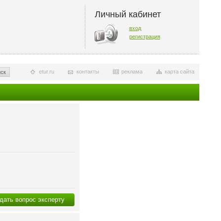
Личный кабинет
вход
регистрация
etur.ru
контакты
реклама
карта сайта
ск
дать вопрос эксперту