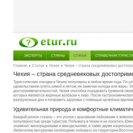
ЭКСПЕРТЫ
СТРАНЫ
СТАТЬИ
СПРАВОЧНИК ТУРИСТ
Главная
Статьи
Чехия
Чехия – страна средневековых достопр
Чехия – страна средневековых достоприм
Туристические поездки в Чехию популярны в любое время года. По у
удовольствием гулять зимой и летом, не замечая холода или жары. Э
достопримечательностей, Чехия способна порадовать гурманов сво
которых являются жареные колбаски и пиво. После гастрономическог
разгрузочные дни и поправить здоровье с помощью целебных карлова
Удивительная природа и комфортные климатич
Каждый регион страны – это уголок с красивыми пейзажами и живоп
популярностью среди туристов. Побывать в Чехии и не посетить Юж
знаменит виноградниками и винодельнями, а также двумя националь
Любителям экотуризма необходимо побывать на территории Восточно