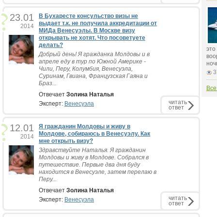
23.01
В Бухаресте консульство визы не
выдает т.к. не получила аккредитации от
2014
МИДа Венесуэлы. В Москве визу
открывать не хотят. Что посоветуете
делать?
это
Добрый день! Я гражданка Молдовы и в
воо
апреле еду в тур по Южной Америке -
ноч
Чили, Перу, Колумбия, Венесуэла,
3
Суринам, Гвиана, Французская Гаяна и
Браз...
Все
Отвечает
Золина Наталья
читать
Эксперт:
Венесуэла
ответ
12.01
Я гражданин Молдовы и живу в
Молдове, собираюсь в Венесуэлу. Как
2014
мне открыть визу?
Здравствуйте Наталья. Я гражданин
Молдовы и живу в Молдове. Собрался в
путешествие. Первые два дня буду
находится в Венесуэле, затем перелаю в
Перу...
Отвечает
Золина Наталья
читать
Эксперт:
Венесуэла
ответ