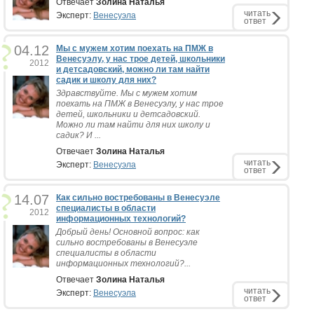
Отвечает
Золина Наталья
читать
Эксперт:
Венесуэла
ответ
04.12
Мы с мужем хотим поехать на ПМЖ в
Венесуэлу, у нас трое детей, школьники
2012
и детсадовский, можно ли там найти
садик и школу для них?
Здравствуйте. Мы с мужем хотим
поехать на ПМЖ в Венесуэлу, у нас трое
детей, школьники и детсадовский.
Можно ли там найти для них школу и
садик? И ...
Отвечает
Золина Наталья
читать
Эксперт:
Венесуэла
ответ
14.07
Как сильно востребованы в Венесуэле
специалисты в области
2012
информационных технологий?
Добрый день! Основной вопрос: как
сильно востребованы в Венесуэле
специалисты в области
информационных технологий?...
Отвечает
Золина Наталья
читать
Эксперт:
Венесуэла
ответ