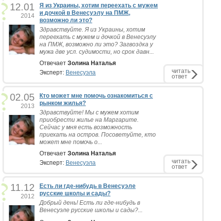
12.01
Я из Украины, хотим переехать с мужем
и дочкой в Венесуэлу на ПМЖ,
2014
возможно ли это?
Здравствуйте. Я из Украины, хотим
переехать с мужем и дочкой в Венесуэлу
на ПМЖ, возможно ли это? Загвоздка у
мужа две усл. судимости, но срок давн...
Отвечает
Золина Наталья
читать
Эксперт:
Венесуэла
ответ
02.05
Кто может мне помочь ознакомиться с
рынком жилья?
2013
Здравствуйте! Мы с мужем хотим
приобрести жилье на Маргарите.
Сейчас у мня есть возможность
приехать на остров. Посоветуйте, кто
может мне помочь о...
Отвечает
Золина Наталья
читать
Эксперт:
Венесуэла
ответ
11.12
Есть ли где-нибудь в Венесуэле
русские школы и сады?
2012
Добрый день! Есть ли где-нибудь в
Венесуэле русские школы и сады?...