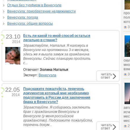
Отдых без турфирм в Венесуэле
Венесуэла: приобретение недвижимости
про
Венесуэла: погода
пол
кот
Венесуэла: общие вопросы
3
23.10
Есть ли какой то иной способ остаться
легально в стране?
2014
Здравствуйте, Наталья. Я нахожусь в
Венесуэле на протяжении 3-х месяцев,
здесь же я вышла замуж за гражданина
Венесуэлы. Сейчас планирую продлить
ска
с...
мно
взм
Отвечает
Золина Наталья
читать
3
Эксперт:
Венесуэла
ответ
22.05
Подскажите пожалуйста, перечень
документов который мне необходимо
2014
подготовить в России для заключения
брака в Венесуэле?
Здравствуйте. Я собираюсь заключить
авт
брак с гражданином Венесуэлы в
исч
Венесуэле (у меня российское
мес
гражданство). Подскажите пожалуйста,
мес
перечень докум...
читать
2
ответ