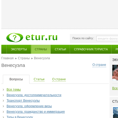
Поиск по сайту:
ЭКСПЕРТЫ
СТРАНЫ
СТАТЬИ
СПРАВОЧНИК ТУРИСТА
Р
Главная
Страны
Венесуэла
ЭК
Венесуэла
О стране
Вопросы
Статьи
О стране
Все
Все темы
Венесуэла: достопримечательности
Транспорт Венесуэлы
СТ
Венесуэла: оформление визы
Венесуэла: гражданство и иммиграция
Туры в Венесуэлу