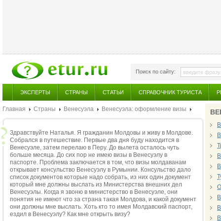
Поиск по сайту:
ЭКСПЕРТЫ
СТРАНЫ
СТАТЬИ
СПРАВОЧНИК ТУРИСТА
Р
Главная
Страны
Венесуэла
Венесуэла: оформление визы
ВЕ
В
Здравствуйте Наталья. Я гражданин Молдовы и живу в Молдове.
В
Собрался в путешествие. Первые два дня буду находится в
Т
Венесуэле, затем перелаю в Перу. До вылета осталось чуть
больше месяца. До сих пор не имею визы в Венесуэлу в
В
паспорте. Проблема заключается в том, что визы молдаванам
В
открывает консульство Венесуэлу в Румынии. Консульство дало
Т
список документов которые надо собрать, из них один документ
который мне должны выслать из Министерства внешних дел
О
Венесуэлы. Когда я звоню в министерство в Венесуэле, они
В
понятия не имеют что за страна такая Молдова, и какой документ
они должны мне выслать. Хоть кто то имея Молдавский паспорт,
В
ездил в Венесуэлу? Как мне открыть визу?
В