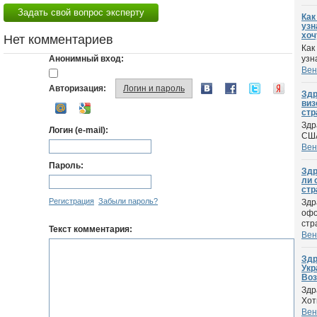
Задать свой вопрос эксперту
Как
узн
хочу
Нет комментариев
Как
Анонимный вход:
узн
Вен
Авторизация:
Логин и пароль
Здр
виз
стр
Здр
Логин (e-mail):
США
Вен
Пароль:
Здр
ли 
стр
Регистрация
Забыли пароль?
Здр
офо
стр
Текст комментария:
Вен
Здр
Укр
Воз
Здр
Хот
Вен