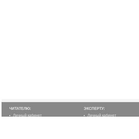
ЧИТАТЕЛЮ:
ЭКСПЕРТУ:
Личный кабинет
Личный кабинет
Настройка уведомлений
Написать статью
Написать статью
Как стать экспертом
Преимущества
Реклама