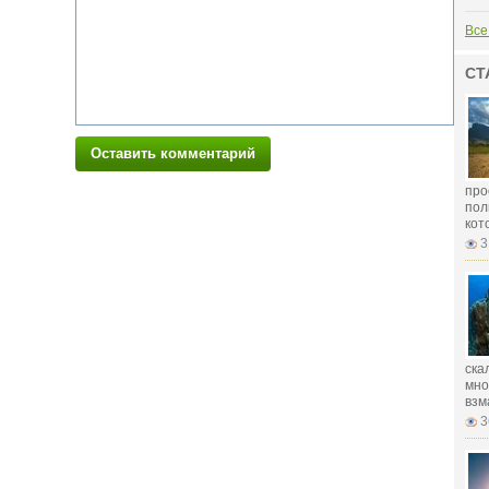
Все
СТ
Оставить комментарий
про
пол
кот
3
ска
мно
взм
3