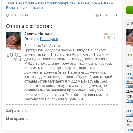
Тема:
Венесуэла
–
Венесуэла: оформление визы
,
Все о визах
–
Визы в другие страны
12.01.2014
1354
0
ЭК
Ответы экспертов:
Золина Наталья
оценить
0
Эксперт:
Венесуэла
Здравствуйте, Артем.
Гражданам Молдовы получить визу в Венесуэлу
20.01
можно только в Посольстве Венесуэлы в Румынии.
Все
Для туристической визы никаких документов из
2014
МИДа Венесуэлы не требуется. Если вы пытаетесь
ВО
получить трансеунтую визу, то тогда такие
документы должны быть. Перечень документов,
В Б
которые должен предоставить "турист", для каждой
пол
страны устанавливается МИДом Венесуэлы. Без
Мос
полного комплекта визу выдавать не должны, но
дел
окончательное решение принимает Консул на
Доб
личном собеседовании. Решайте все вопросы в в
тур
Посольстве Венесуэлы в Румынии
Вен
Забрать себе:
Я г
соб
Мне нравится:
Здр
Мол
Вен