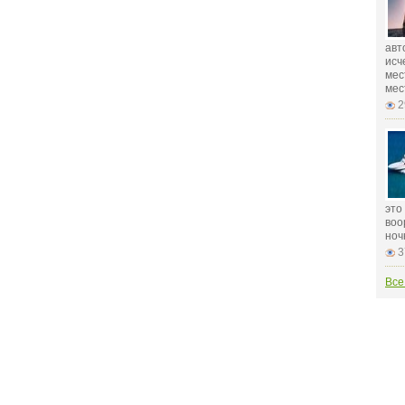
авт
исч
мес
мес
2
это
воо
ноч
3
Все