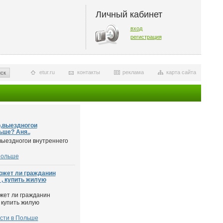
Личный кабинет
вход
регистрация
etur.ru
контакты
реклама
карта сайта
ск
о,выездногои
ьше? Аня..
выездногои внутреннего
Польше
ожет ли гражданин
 , купить жилую
жет ли гражданин
 купить жилую
сти в Польше