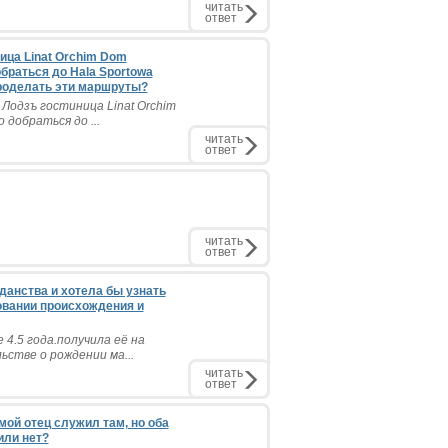
читать
ответ
ица Linat Orchim Dom
обраться до Hala Sportowa
 проделать эти маршруты?
Лодзъ гостиница Linat Orchim
 добраться до ...
читать
ответ
читать
ответ
данства и хотела бы узнать
овании происхождения и
4.5 года.получила её на
ьстве о рождении ма...
читать
ответ
 мой отец служил там, но оба
или нет?