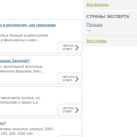
Все вопросы
СТРАНЫ ЭКСПЕРТА
Польша
 в автокредит., как гражданин
ить в Польше в автосалоне
 меня шансы и каки...
Все страны
читать
ответ
аршава Заходня?
о с предельной ясностью
вокзала Варшава Захо...
читать
ответ
 меня мать полька, но
льство о браке и в ...
читать
ответ
да?
енять польские злотые 1983-
0, 500, 1000 зло...