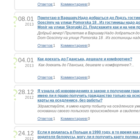
Ответов:
1
Комментариев:
0
08.01
Прилетаю в Варшаву.Надо добраться до Лодзъ гостин
Goscinny на улице Pomorska 18 . Из гостиницы надо д
2013
Mosir на улице Skorupki 21. Подскажите как и на чем
Добрый вечер! Прилетаю в Варшаву.Надо добраться до 
Dom Goscinny на улице Pomorska 18 . Из гостиницы надо
Ответов:
1
Комментариев:
0
04.01
Как доехать до Гданська, дешеале и комфортнее?
Как доехать до Гданська, дешевле и комфортнее?...
2013
Ответов:
1
Комментариев:
0
28.12
Я узнала об нововведениях в законе о получении граж
имею ли я право получить гражданство только на осн
2012
карты на оседленисе, без работы?
Здравствуйте, я имею карту побыту на оседленисе уже 
основании своего польского происхождения- в свидетел
Ответов:
1
Комментариев:
0
24.12
Если я родилась в Польше в 1990 году, в то время как
родителя белорусы, могу ли я получить карту поляка 
2012