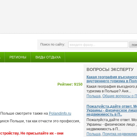
Поиск по сайту:
пои
А
РЕГИОНЫ
ВИДЫ ОТДЫХА
ВОПРОСЫ ЭКСПЕРТУ
Какая география въездног
внутреннего туризма в Пол
Рейтинг: 9150
Какая география въездного,
туризма в Польше? Аня...
Польша
,
Общие вопросы о 
Пожалуйста,дайте ответ. М
Украины - физическое лицо
 Польше смотрите также на
Polandinfo.ru
недвижимость в П..
Пожалуйста,дайте ответ. Мо
ихся Польши, так как отчасти это профессия,
Украины - физическое лицо ,
недвижимость в П...
тройству. Не присылайте их - они
Польша
,
Покупка недвижимо