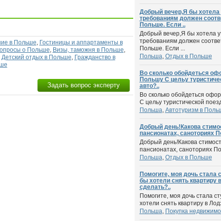
Добрый вечер,Я бы хотела 
требованиям должен соотв
Польше. Если ..
Добрый вечер,Я бы хотела у
требованиям должен соотве
ие в Польше
,
Гостиницы и аппартаменты в
Польше. Если ...
опросы о Польше
,
Визы, таможня в Польше
,
Польша
,
Отдых в Польше
,
Детский отдых в Польше
,
Гражданство в
ьше
Во сколько обойдеться оф
Польшу С цельу туристиче
Задать вопрос эксперту
авто?..
Во сколько обойдеться офор
С цельу туристической поезд
Польша
,
Автотуризм в Поль
Добрый день!Какова стимос
пансионатах, саноториях П
Добрый день!Какова стимост
пансионатах, саноториях Пол
Польша
,
Отдых в Польше
Помогите, моя дочь стала 
бы хотели снять квартиру в
сделать?..
Помогите, моя дочь стала с
хотели снять квартиру в Лодз
Польша
,
Покупка недвижимо