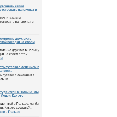
уточнить каким
етствовать пансионат в
точнить каким
тствовать пансионат в
ормление двух виз в
ской поездки на своем
мление двух виз в Польшу
ки на своем авто?...
ше
ть путевки с лечением в
ольши...
ь путевки с лечением в
ьши....
студенткой в Польше, мы
 Лодзи. Как это
туденткой в Польше, мы бы
и. Как это сделать?...
сти в Польше