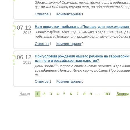
Здравствуйте! Скажите, пожалуйста, если я родилась в
время как мой отец служил там, но оба родителя белорус
Ответов:
1
Комментариев:
1
07.12
Нам предстоит побывать в Польше, для прохождения ле
Здравствуйте, Аркадиуш Шымчак! В середине декабря 
2012
побывать в Польше, для прохождения лечения ребенка в г
Ответов:
1
Комментариев:
0
06.12
При условии рождения нашего ребенка на территории
для него и российское гражданство?
2012
День добрый! Вопрос о гражданстве ребенка.Я граждан
гражданином Польши.Имею карту побыту. При условии
т...
Ответов:
1
Комментариев:
0
Назад
Вперед
1
2
3
4
5
6
7
8
9
...
183