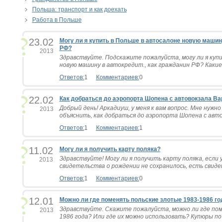
Польша: транспорт и как доехать
Работа в Польше
23.02
Могу ли я купить в Польше в автосалоне новую машину
РФ?
2013
Здравствуйте. Подскажите пожалуйста, могу ли я куп
новую машину в автокредит., как гражданин РФ? Какие у
Ответов:
1
Комментариев:
0
22.02
Как добраться до аэропорта Шопена с автовокзала В
Добрый день! Аркадиуш, у меня к вам вопрос. Мне нужн
2013
объяснить, как добраться до аэропорта Шопена с авто
Ответов:
1
Комментариев:
1
11.02
Могу ли я получить карту поляка?
Здравствуйте! Могу ли я получить карту поляка, если у
2013
свидетельства о рождении не сохранилось, есть свидете
Ответов:
1
Комментариев:
0
12.01
Можно ли где поменять польские злотые 1983-1986 го
Здравствуйте. Скажите пожалуйста, можно ли где пом
2013
1986 года? Или где их можно использовать? Купюры по 10