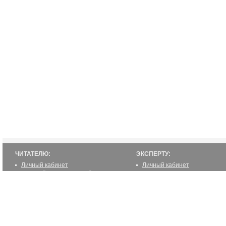
ЧИТАТЕЛЮ:
ЭКСПЕРТУ:
Личный кабинет
Личный кабинет
Настройка уведомлений
Написать статью
Написать статью
Как стать экспертом
Преимущества
Реклама
2000-2012 ©
ETUR.RU: эксперты по странам