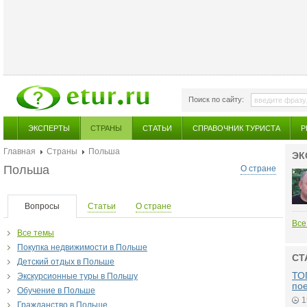
Поиск по сайту:
ЭКСПЕРТЫ
СТРАНЫ
СТАТЬИ
СПРАВОЧНИК ТУРИСТА
Р
Главная
Страны
Польша
ЭК
Польша
О стране
Вопросы
Статьи
О стране
Все
Все темы
Покупка недвижимости в Польше
СТ
Детский отдых в Польше
ТОП
Экскурсионные туры в Польшу
по
Обучение в Польше
1
Гражданство в Польше