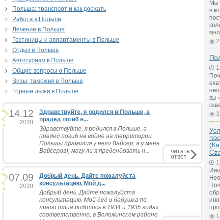
Мы 
Польша: транспорт и как доехать
в к
пос
Работа в Польше
кол
Лечение в Польше
мно
Гостиницы и аппартаменты в Польше
2
Отдых в Польше
Пол
Автотуризм в Польше
1
Общие вопросы о Польше
Поч
Визы, таможня в Польше
еха
неп
Горные лыжи в Польше
вы 
ска
14.12
Здравствуйте, я родился в Польше, а
3
прадед погиб н...
2020
Здравствуйте, я родился в Польше, а
Ус
прадед погиб на войне на территории
по
Польшы (фамилия у него Вайсер, а у меня
(Ка
Вайсеров), могу ли я предендовать н...
читать
Cz
ответ
1
Ино
07.09
Добрый день. Дайте пожалуйста
Нео
консультацию. Мой д...
Пол
2020
Добрый день. Дайте пожалуйста
обр
консультацию. Мой дед и бабушка по
ино
линии отца родились в 1934 и 1935 годах
про
соответственно, в Воложинском районе
1