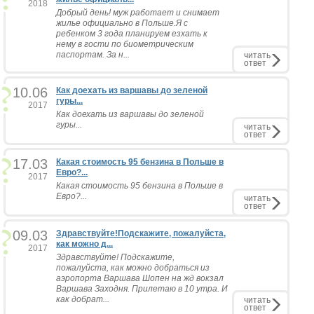
2018
Добрый день! муж работает и снимает
жилье официально в Польше.Я с
ребенком 3 года планируем езхать к
нему в гости по биометрическим
паспортам. За н...
читать
ответ
10.06
Как доехать из варшавы до зеленой
гуры...
2017
Как доехать из варшавы до зеленой
гуры...
читать
ответ
17.03
Какая стоимость 95 бензина в Польше в
Евро?...
2017
Какая стоимость 95 бензина в Польше в
Евро?...
читать
ответ
09.03
Здравствуйте!Подскажите, пожалуйста,
как можно д...
2017
Здравствуйте! Подскажите,
пожалуйста, как можно добраться из
аэропорта Варшава Шопен на жд вокзал
Варшава Заходня. Прилетаю в 10 утра. И
как добрат...
читать
ответ