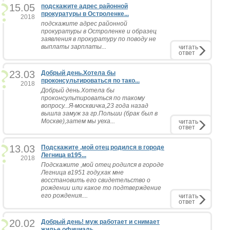
15.05
подскажите адрес районной
прокуратуры в Остроленке...
2018
подскажите адрес районной
прокуратуры в Остроленке и образец
заявления в прокуратуру по поводу не
выплаты зарплаты...
читать
ответ
23.03
Добрый день.Хотела бы
проконсультироваться по тако...
2018
Добрый день.Хотела бы
проконсультироваться по такому
вопросу...Я-москвичка,23 года назад
вышла замуж за гр.Польши (брак был в
Москве),затем мы уеха...
читать
ответ
13.03
Подскажите ,мой отец родился в городе
Легница в195...
2018
Подскажите ,мой отец родился в городе
Легница в1951 году,как мне
восстановить его свидетельство о
рождении или какое то подтверждение
его рождения....
читать
ответ
20.02
Добрый день! муж работает и снимает
жилье официаль...