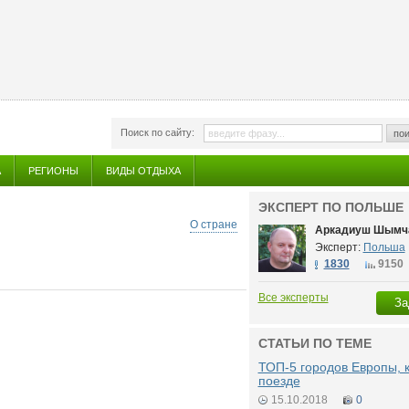
Поиск по сайту:
пои
А
РЕГИОНЫ
ВИДЫ ОТДЫХА
ЭКСПЕРТ ПО ПОЛЬШЕ
О стране
Аркадиуш Шымч
Эксперт:
Польша
1830
9150
Все эксперты
За
СТАТЬИ ПО ТЕМЕ
ТОП-5 городов Европы, 
поезде
15.10.2018
0