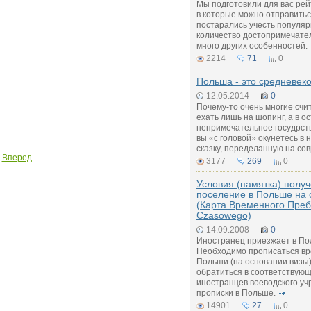
Мы подготовили для вас рей
в которые можно отправитьс
постарались учесть популярн
количество достопримечател
много других особенностей.
2214
71
0
Польша - это средневеко
12.05.2014
0
Почему-то очень многие счи
ехать лишь на шопинг, а в о
непримечательное госудрство
вы «с головой» окунетесь в
сказку, переделанную на со
Вперед
3177
269
0
Условия (памятка) полу
поселение в Польше на
(Карта Временного Преб
Czasowego)
14.09.2008
0
Иностранец приезжает в По
Необходимо прописаться вр
Польши (на основании визы)
обратиться в соответствую
иностранцев воеводского уч
прописки в Польше.
14901
27
0