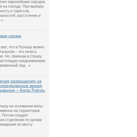
тинг европейских городов,
я на поезде. При выборе
ость у туристов,
ьностей, расстояние и
вая сказка
тают, что в Польшу можно
стальном – это ничуть
. Но, приехав в страну,
 настоящую средневековую
временный лад.
чения разрешения на
 определенное время
ывания – Karta Pobytu
льшу на основании визы.
еменно на территории
. Потом следует
щее отделение по делам
реждения по месту