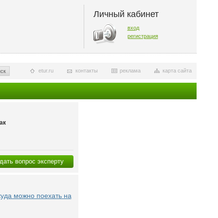
Личный кабинет
вход
регистрация
etur.ru
контакты
реклама
карта сайта
ск
ак
дать вопрос эксперту
куда можно поехать на