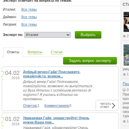
Эксперт отвечает на вопросы по темам:
СТ
Италия:
Все темы
Дайвинг:
Все темы
Лигурия:
Все темы
Выбрать
Эксперт по:
2
Ответы
Вопросы
Статьи
Задать вопрос эксперту
уви
04.02
Добрый вечер,Гайа! Подскажите,
1
пожайлуйста, возмож...
2016
Добрый вечер,Гайа! Подскажите,
Пеш
пожайлуйста, возможно ли выпуститься
0
из Вуза Италии с истёкшим permesso di
Пре
sogiorno? Я училась в Италии на
про
протяжени...
уни
читать
Ответов:
1
Комментариев:
0
ответ
мар
сво
тур
01.02
Уважаемая Гайя, здравствуйте! Очень
1
нужна Ваша пом...
2016
Уважаемая Гайя, здравствуйте! Очень