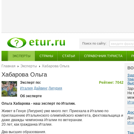
Поиск по сайту:
ЭКСПЕРТЫ
СТРАНЫ
СТАТЬИ
СПРАВОЧНИК ТУРИСТА
Р
Главная
Эксперты
Хабарова Ольга
ВО
Хабарова Ольга
Здр
тра
Эксперт по:
Рейтинг: 7042
быс
Италия
Дайвинг
Лигурия
Здр
Не 
Об эксперте
меж
Ита
Ольга Хабарова - наш эксперт по Италии.
Живет в Генуе (Лигурия) уже много лет. Приехала в Италию по
Дос
приглашению Итальянского олимпийского комитета, фехтовальщица и
Дос
даже дважды чемпионка Италии по ветеранам.
Ита
20 лет, как гражданка Италии.
Два высших образования.
Тра