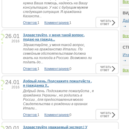
Все
нужна Ваша помощь, надеюсь на Вашу
консультацию. У нас с будущим мужем
следующая ситуация. Я гражданка
ВИ
Казахста...
Да
читать
Ответов:
1
Комментариев:
1
ответ
26.01
Здравствуйте, у меня такой вопрос,
Все
подаю на гражда...
2016
Здравствуйте, у меня такой вопрос,
СТ
подаю на гражданство Италии. По
семейным обстоятельствам должна
Ит
ехать на полгода в Россию. Возможно ли
подать до...
читать
Ответов:
1
Комментариев:
0
ответ
Все
24.01
Добрый день. Подскажите пожалуйста ,
я гражданка У...
2016
Добрый день. Подскажите пожалуйста , я
гражданка Украины , но родилась в
России , для предоставления моего
Свидетельства о рождении в органах
Итали...
читать
Ответов:
1
Комментариев:
0
ответ
20.01
Здравствуйте уважаемый эксперт.! У