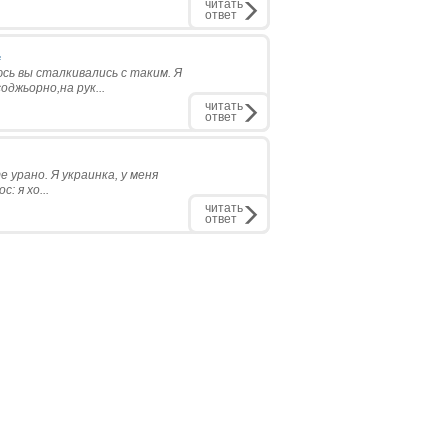
читать
ответ
.
сь вы сталкивались с таким. Я
джьорно,на рук...
читать
ответ
 урано. Я украинка, у меня
: я хо...
читать
ответ