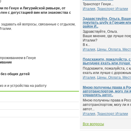
)
Транспорт Генуи...
 по Генуе и Лигурийской ривьере, от
Италия
,
Транспорт Италии
лен с дегустацией вин или знакомства с
Здравствуйте, Ольга. Ваше
покупать шубу в Греции или
 задавать ей вопросы, связанные с отдыхом,
район И..
Италии.
Здравствуйте, Ольга.
Ваше мнение, где лучше поку
Италии?
В к...
Италия
,
Цены. Оплата. Мест
с проживанием в Генуе
Подскажите, пожалуйста, с
живание
выгоднее ехать или лучше 
Подскажите, пожалуйста, с к
ехать или лучше с дорожным 
без общих детей
Италия
,
Цены. Оплата. Мест
з и и устройства на работу
Мною получены права в Ро
автотранспортом, могу ли 
управлять автот..
Мною получены права в Рос
автотранспортом, могу ли я
автот...
Италия
,
Транспорт Италии
Все вопросы