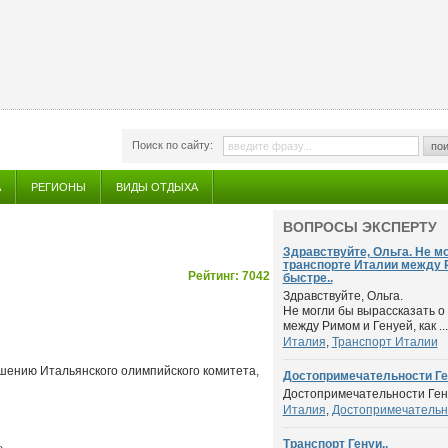
Поиск по сайту:
пои
А
РЕГИОНЫ
ВИДЫ ОТДЫХА
ВОПРОСЫ ЭКСПЕРТУ
Здравствуйте, Ольга. Не м
транспорте Италии между Р
Рейтинг: 7042
быстре..
Здравствуйте, Ольга.
Не могли бы вырассказать о
между Римом и Генуей, как ...
Италия
,
Транспорт Италии
ашению Итальянского олимпийского комитета,
Достопримечательности Ген
Достопримечательности Генуи
Италия
,
Достопримечательн
Транспорт Генуи..