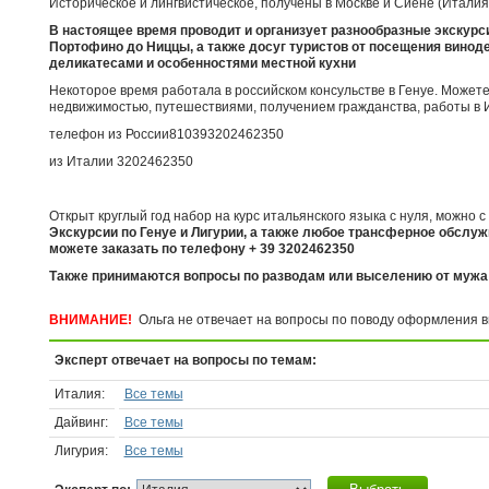
Историческое и лингвистическое, получены в Москве и Сиене (Италия
В настоящее время проводит и организует разнообразные экскурсии
Портофино до Ниццы, а также досуг туристов от посещения виноде
деликатесами и особенностями местной кухни
Некоторое время работала в российском консульстве в Генуе. Можете
недвижимостью, путешествиями, получением гражданства, работы в 
телефон из России810393202462350
из Италии 3202462350
Открыт круглый год набор на курс итальянского языка с нуля, можно 
Экскурсии по Генуе и Лигурии, а также любое трансферное обслу
можете заказать по телефону + 39 3202462350
Также принимаются вопросы по разводам или выселению от мужа 
ВНИМАНИЕ!
Ольга не отвечает на вопросы по поводу оформления ви
Эксперт отвечает на вопросы по темам:
Италия:
Все темы
Дайвинг:
Все темы
Лигурия:
Все темы