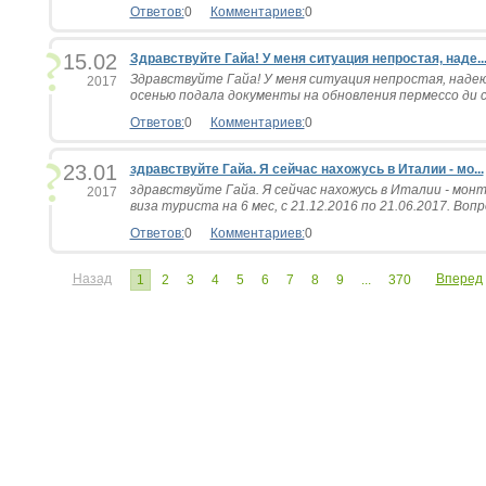
Ответов:
0
Комментариев:
0
15.02
Здравствуйте Гайа! У меня ситуация непростая, наде..
Здравствуйте Гайа! У меня ситуация непростая, надею
2017
осенью подала документы на обновления пермессо ди со
Ответов:
0
Комментариев:
0
23.01
здравствуйте Гайа. Я сейчас нахожусь в Италии - мо...
здравствуйте Гайа. Я сейчас нахожусь в Италии - монте
2017
виза туриста на 6 мес, с 21.12.2016 по 21.06.2017. Вопрос
Ответов:
0
Комментариев:
0
Назад
Вперед
1
2
3
4
5
6
7
8
9
...
370