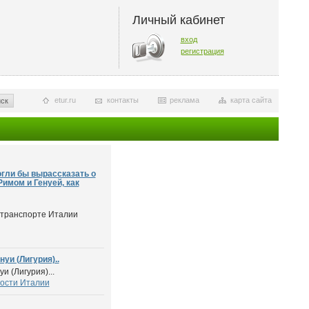
Личный кабинет
вход
регистрация
etur.ru
контакты
реклама
карта сайта
ск
огли бы вырассказать о
имом и Генуей, как
 транспорте Италии
уи (Лигурия)..
 (Лигурия)...
ости Италии