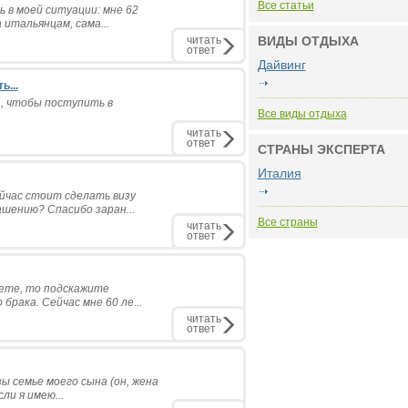
Все статьи
 в моей ситуации: мне 62
 итальянцам, сама...
читать
ВИДЫ ОТДЫХА
ответ
Дайвинг
...
 , чтобы поступить в
Все виды отдыха
читать
ответ
СТРАНЫ ЭКСПЕРТА
Италия
ейчас стоит сделать визу
ашению? Спасибо заран...
Все страны
читать
ответ
аете, то подскажите
брака. Сейчас мне 60 ле...
читать
ответ
зы семье моего сына (он, жена
ли я имею...