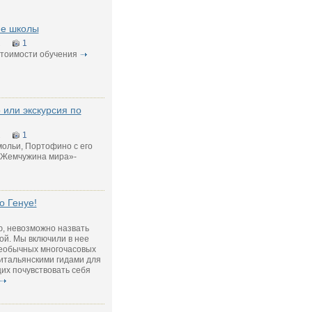
ие школы
2
1
стоимости обучения
или экскурсия по
2
1
мольи, Портофино с его
Жемчужина мира»-
о Генуе!
ю, невозможно назвать
ой. Мы включили в нее
еобычных многочасовых
итальянскими гидами для
их почувствовать себя