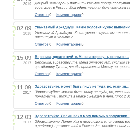
Добрый день! прошу пояснить как мне проще поступить
2019
года, живу в России. Моя единственная дочь -замужем за
Ответов:
0
Комментариев:
0
02.09
Уважаемый Аркадиуш . Какие условия нужно выполнить
Уважаемый Аркадиуш . Какие условия нужно выполнить
2018
институт в Польше ?...
Ответов:
0
Комментариев:
0
15.09
Вероника, здравствуйте. Меня интересует, сколько с...
Вероника, здравствуйте. Меня интересует, сколько с
2017
гражданину Туниса, чтобы приехать в Москву по пригл
Ответов:
0
Комментариев:
0
11.09
Здравствуйте, может быть пишу не туда, но, если зн...
Здравствуйте, может быть пишу не туда, но, если зн
2017
пожалуйста. Прожила в браке с немцем 8 лет, плюс 2 до 
Ответов:
0
Комментариев:
0
12.03
Здравствуйте, Лилия. Как я могу помочь в получении...
Здравствуйте, Лилия. Как я могу помочь в получении ви
2017
и ребенок), проживающей в России, для поездки к нам, ес