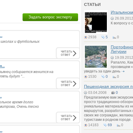
СТАТЬИ
Итальянск
Задать вопрос эксперту
26.09.201
К вопросу о 
..
2938
5
0
 школах и футбольных
Портофино 
Лигурии
читать
ответ
19.09.201
Рапалло, Ка
...
прозвищем «
увидеть за один день
льянец собирается женится на
ять будут "...
1530
0
0
читать
ответ
Пешеходная экскурсия п
03.04.2008
0
.
Предлагаемую вам экскурси
просто традиционно-обзорн
льное время долго
уникальные материалы из н
митрова, Очень тесно
маршрутов, разработанных 
своих же сограждан, желающ
читать
ответ
туристами в родном городе.
14183
69
0
..