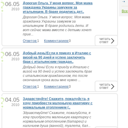
06.05
Дорогая Ольга. У меня вопрос. Моя мама
гражданка Украины замужем за
2010
Все
итальянцем. В браке родились дет..
Дорогая Ольга. У меня вопрос. Моя мама
гражданка Украины замужем за
итальянцем. В браке родились дети. И
вот сейчас мама вместе с детьми хочет
прие...
читать
Ответов:
1
Комментариев:
0
ответ
06.05
Добрый день!Если я приеду в Италию с
визой на 90 дней и успею заключить
2010
брак с итальянским граждан..
Добрый день! Если я приеду в Италию с
визой на 90 дней и успею заключить брак
с итальянским гражданином, то после
окончания срока визы мне нужно ...
читать
Ответов:
1
Комментариев:
0
ответ
04.05
Здравствуйте! Скажите, пожалуйста, я
хочу приобрести маленькую квартирку с
2010
нормальным отоплением (..
Здравствуйте! Скажите, пожалуйста, я
хочу приобрести маленькую квартирку с
нормальным отоплением (батареи) и
наличием душа (ванной), туалета, бал...