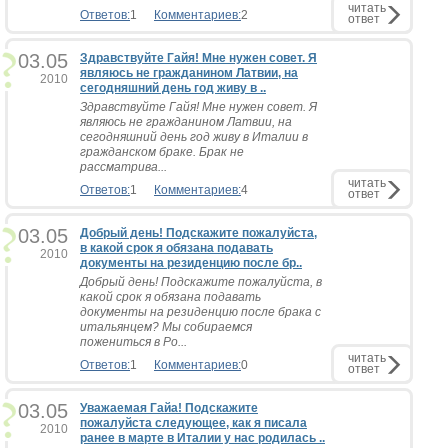
читать
Ответов:
1
Комментариев:
2
ответ
03.05
Здравствуйте Гайя! Мне нужен совет. Я
являюсь не гражданином Латвии, на
2010
сегодняшний день год живу в ..
Здравствуйте Гайя! Мне нужен совет. Я
являюсь не гражданином Латвии, на
сегодняшний день год живу в Италии в
гражданском браке. Брак не
рассматрива...
читать
Ответов:
1
Комментариев:
4
ответ
03.05
Добрый день! Подскажите пожалуйста,
в какой срок я обязана подавать
2010
документы на резиденцию после бр..
Добрый день! Подскажите пожалуйста, в
какой срок я обязана подавать
документы на резиденцию после брака с
итальянцем? Мы собираемся
пожениться в Ро...
читать
Ответов:
1
Комментариев:
0
ответ
03.05
Уважаемая Гайа! Подскажите
пожалуйста следующее, как я писала
2010
ранее в марте в Италии у нас родилась ..