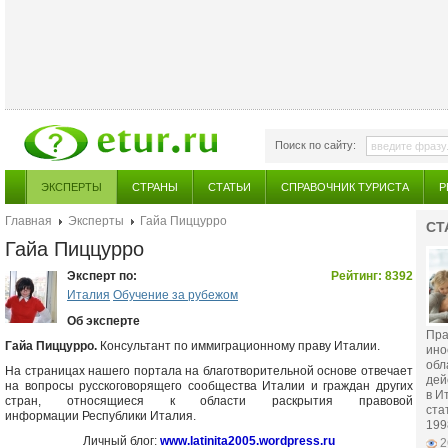
Поиск по сайту:
ЭКСПЕРТЫ
СТРАНЫ
СТАТЬИ
СПРАВОЧНИК ТУРИСТА
Р
Главная
Эксперты
Гайа Пиццурро
СТ
Гайа Пиццурро
Эксперт по:
Рейтинг: 8392
Италия
Обучение за рубежом
Об эксперте
Пра
Гайа Пиццурро.
Консультант по иммиграционному праву Италии.
ино
обл
На страницах нашего портала на благотворительной основе отвечает
дей
на вопросы русскоговорящего сообщества Италии и граждан других
в И
стран, относящиеся к области раскрытия правовой
ста
информации Республики Италия.
199
Личный блог:
www.latinita2005.wordpress.ru
2