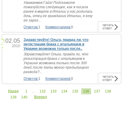
Уважаемая Гайа! Подскажите
пожалуйста следующее, как я писала
ранее в марте в Италии у нас родилась
дочь, отец ее гражданин Италии, я хочу
ее зарег...
читать
Ответов:
1
Комментариев:
0
ответ
02.05
Здравствуйте! Ольга, правда ли, что
регистрация брака с итальянцем в
2010
Украине возможна только после..
Здравствуйте! Ольга, правда ли, что
регистрация брака с итальянцем в
Украине возможна только после 300
дней после даты моего предыдущего
развода?...
читать
Ответов:
1
Комментариев:
0
ответ
Назад
1
...
132
133
134
135
136
137
138
Вперед
139
140