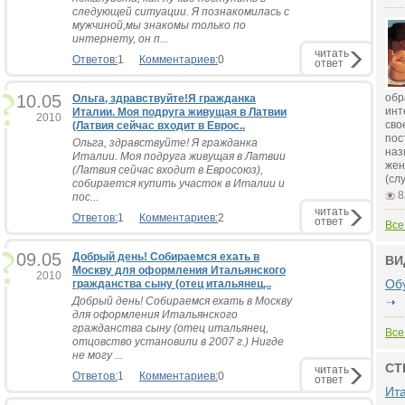
следующей ситуации. Я познакомилась с
мужчиной,мы знакомы только по
интернету, он п...
читать
Ответов:
1
Комментариев:
0
ответ
10.05
обр
Ольга, здравствуйте!Я гражданка
инт
Италии. Моя подруга живущая в Латвии
2010
сво
(Латвия сейчас входит в Еврос..
пос
Ольга, здравствуйте! Я гражданка
наз
Италии. Моя подруга живущая в Латвии
жен
(Латвия сейчас входит в Евросоюз),
(сл
собирается купить участок в Италии и
8
пос...
читать
Ответов:
1
Комментариев:
2
ответ
Все
09.05
Добрый день! Собираемся ехать в
ВИ
Москву для оформления Итальянского
2010
Об
гражданства сыну (отец итальянец,..
Добрый день! Собираемся ехать в Москву
для оформления Итальянского
гражданства сыну (отец итальянец,
Все
отцовство установили в 2007 г.) Нигде
не могу ...
СТ
читать
Ответов:
1
Комментариев:
0
ответ
Ит