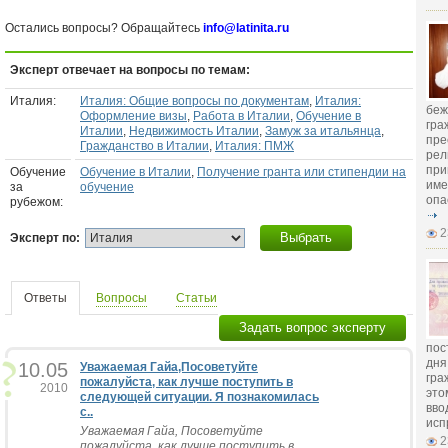
Остались вопросы? Обращайтесь
info@latinita.ru
Эксперт отвечает на вопросы по темам:
Италия:
Италия: Общие вопросы по документам
,
Италия:
беж
Оформление визы
,
Работа в Италии
,
Обучение в
гра
Италии
,
Недвижимость Италии
,
Замуж за итальянца
,
пре
Гражданство в Италии
,
Италия: ПМЖ
рел
при
Обучение
Обучение в Италии
,
Получение гранта или стипендии на
име
за
обучение
опа
рубежом:
2
Выбрать
Эксперт по:
Ответы
Вопросы
Статьи
Задать вопрос эксперту
пос
дня
10.05
Уважаемая Гайа,Посоветуйте
гра
пожалуйста, как лучше поступить в
2010
это
следующей ситуации. Я познакомилась
вво
с..
исп
Уважаемая Гайа, Посоветуйте
2
пожалуйста, как лучше поступить в