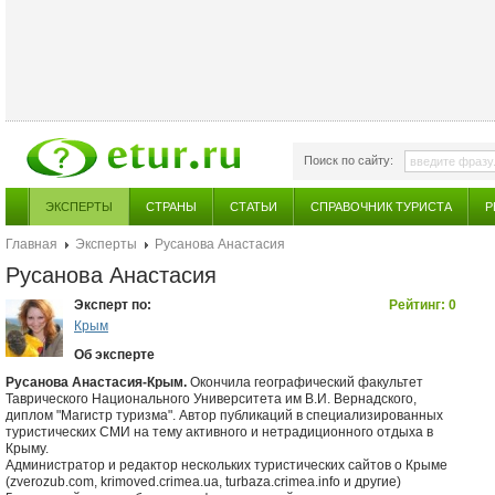
Поиск по сайту:
ЭКСПЕРТЫ
СТРАНЫ
СТАТЬИ
СПРАВОЧНИК ТУРИСТА
Р
Главная
Эксперты
Русанова Анастасия
Русанова Анастасия
Эксперт по:
Рейтинг: 0
Крым
Об эксперте
Русанова Анастасия-Крым.
Окончила географический факультет
Таврического Национального Университета им В.И. Вернадского,
диплом "Магистр туризма". Автор публикаций в специализированных
туристических СМИ на тему активного и нетрадиционного отдыха в
Крыму.
Администратор и редактор нескольких туристических сайтов о Крыме
(zverozub.com, krimoved.crimea.ua, turbaza.crimea.info и другие)