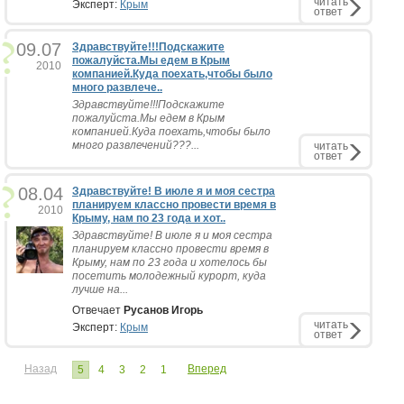
читать
Эксперт:
Крым
ответ
09.07
Здравствуйте!!!Подскажите
пожалуйста.Мы едем в Крым
2010
компанией.Куда поехать,чтобы было
много развлече..
Здравствуйте!!!Подскажите
пожалуйста.Мы едем в Крым
компанией.Куда поехать,чтобы было
много развлечений???...
читать
ответ
08.04
Здравствуйте! В июле я и моя сестра
планируем классно провести время в
2010
Крыму, нам по 23 года и хот..
Здравствуйте! В июле я и моя сестра
планируем классно провести время в
Крыму, нам по 23 года и хотелось бы
посетить молодежный курорт, куда
лучше на...
Отвечает
Русанов Игорь
читать
Эксперт:
Крым
ответ
Назад
Вперед
5
4
3
2
1