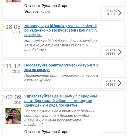
Отвечает
Русанов Игорь
читать
Эксперт:
Крым
ответ
18.05
zdrastvyite.ya bi hotela yznat za ekskyrsii
po Yalte-skolko eto bydet stoit i kak naiti, v
2011
na4ale iu..
zdrastvyite.ya bi hotela yznat za ekskyrsii po
Yalte-skolko eto bydet stoit i kak naiti, v
na4ale iunya...
читать
ответ
11.12
Посоветуйте орнитологический туризм с
кем по крыму..
2010
Посоветуйте орнитологический туризм
с кем по крыму...
читать
ответ
02.09
Здравствуйте! Где в Крыму с середины
сентября теплей и больше молодежи
2010
(девушек)? И куда посоветуе..
Здравствуйте! Где в Крыму с середины
сентября теплей и больше молодежи
(девушек)? И куда посоветуете
съездить?...
Отвечает
Русанов Игорь