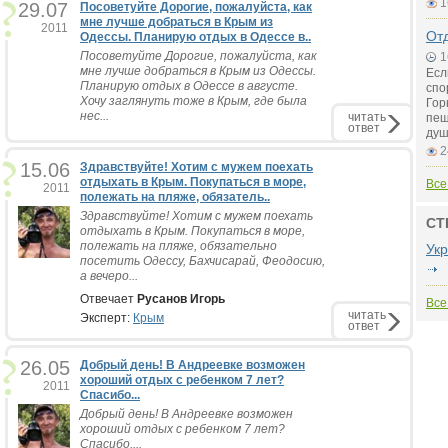
1
29.07
Посоветуйте Дорогие, пожалуйста, как
мне лучше добраться в Крым из
2011
Отд
Одессы. Планирую отдых в Одессе в..
Посоветуйте Дорогие, пожалуйста, как
1
мне лучше добраться в Крым из Одессы.
Есл
Планирую отдых в Одессе в августе.
спо
Хочу заглянуть тоже в Крым, где была
Гор
нес...
читать
пещ
ответ
душ
2
15.06
Здравствуйте! Хотим с мужем поехать
отдыхать в Крым. Покупаться в море,
Все
2011
полежать на пляже, обязатель..
Здравствуйте! Хотим с мужем поехать
СТ
отдыхать в Крым. Покупаться в море,
полежать на пляже, обязательно
Ук
посетить Одессу, Бахчисарай, Феодосию,
а вечеро...
Отвечает
Русанов Игорь
Все
читать
Эксперт:
Крым
ответ
26.05
Добрый день! В Андреевке возможен
хороший отдых с ребенком 7 лет?
2011
Спасибо...
Добрый день! В Андреевке возможен
хороший отдых с ребенком 7 лет?
Спасибо....