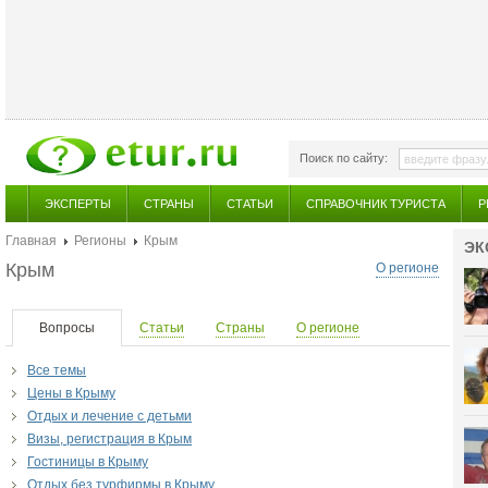
Поиск по сайту:
ЭКСПЕРТЫ
СТРАНЫ
СТАТЬИ
СПРАВОЧНИК ТУРИСТА
Р
Главная
Регионы
Крым
ЭК
Крым
О регионе
Вопросы
Статьи
Страны
О регионе
Все темы
Цены в Крыму
Отдых и лечение с детьми
Визы, регистрация в Крым
Гостиницы в Крыму
Отдых без турфирмы в Крыму