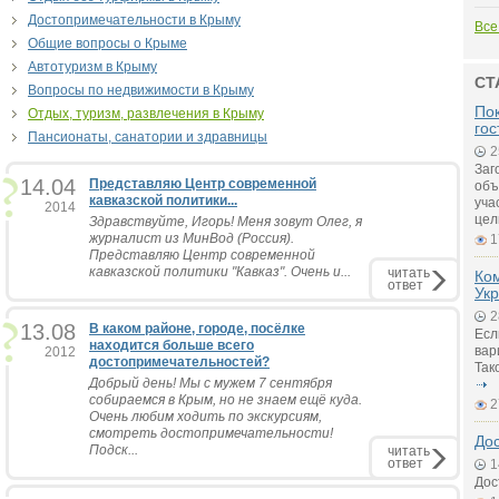
Достопримечательности в Крыму
Все
Общие вопросы о Крыме
Автотуризм в Крыму
СТ
Вопросы по недвижимости в Крыму
Пок
Отдых, туризм, развлечения в Крыму
гос
Пансионаты, санатории и здравницы
2
Заг
14.04
Представляю Центр современной
объ
кавказской политики...
уча
2014
цел
Здравствуйте, Игорь! Меня зовут Олег, я
журналист из МинВод (Россия).
1
Представляю Центр современной
кавказской политики "Кавказ". Очень и...
читать
Ко
ответ
Ук
2
13.08
В каком районе, городе, посёлке
Есл
находится больше всего
вар
2012
достопримечательностей?
Так
Добрый день! Мы с мужем 7 сентября
собираемся в Крым, но не знаем ещё куда.
2
Очень любим ходить по экскурсиям,
смотреть достопримечательности!
До
Подск...
читать
ответ
1
Дос