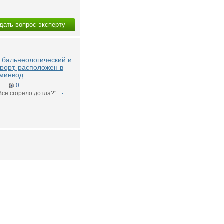
дать вопрос эксперту
- бальнеологический и
урорт, расположен в
минвод.
4
0
"Все сгорело дотла?"