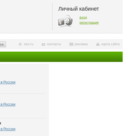
Личный кабинет
вход
регистрация
etur.ru
контакты
реклама
карта сайта
ск
в России
в России
и
в России