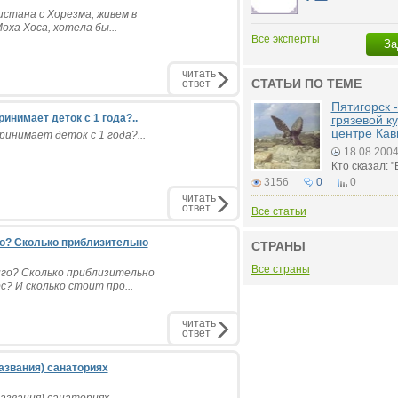
истана с Хорезма, живем в
ха Хоса, хотела бы...
Все эксперты
За
читать
СТАТЬИ ПО ТЕМЕ
ответ
Пятигорск 
инимает деток с 1 года?..
грязевой к
центре Кав
инимает деток с 1 года?...
18.08.200
Кто сказал: 
3156
0
0
читать
ответ
Все статьи
го? Сколько приблизительно
СТРАНЫ
Все страны
го? Сколько приблизительно
с? И сколько стоит про...
читать
ответ
азвания) санаториях
названия) санаториях