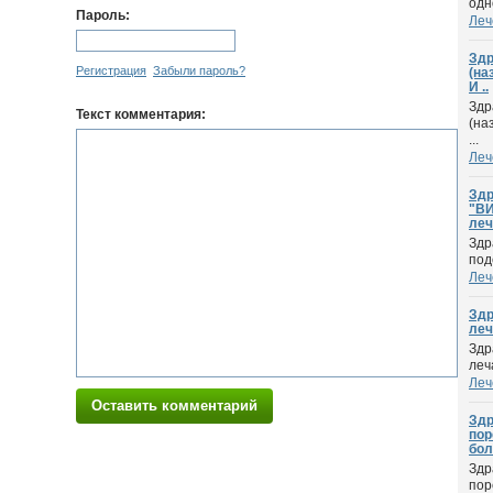
одно
Пароль:
Леч
Здр
Регистрация
Забыли пароль?
(на
И ..
Здр
Текст комментария:
(на
...
Леч
Здр
"ВИ
леч
Здр
под
Леч
Здр
леч
Здр
леч
Леч
Оставить комментарий
Здр
пор
бол
Здр
пор