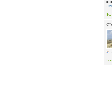
эфф
Леч
Все
СТ
3
Все