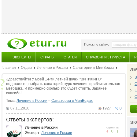
Поиск по сайту:
ЭКСПЕРТЫ
СТРАНЫ
СТАТЬИ
СПРАВОЧНИК ТУРИСТА
Р
Главная
Отдых
Лечение в России
Санатории в МинВодах
ЛЕ
В
Здравствуйте! У моей 14-ти летней дочки "ВИТИЛИГО"
подскажите, выбрать санаторий, курс лечения, приблизительная
С
методика. И примерно сколько это будет стоить. Заранее
Е
спасибо!
О
Тема:
Лечение в России
–
Санатории в МинВодах
07.11.2010
1927
0
Ответы экспертов:
ЭК
Лечение в России
оценить
0
Эксперт:
Лечение в России