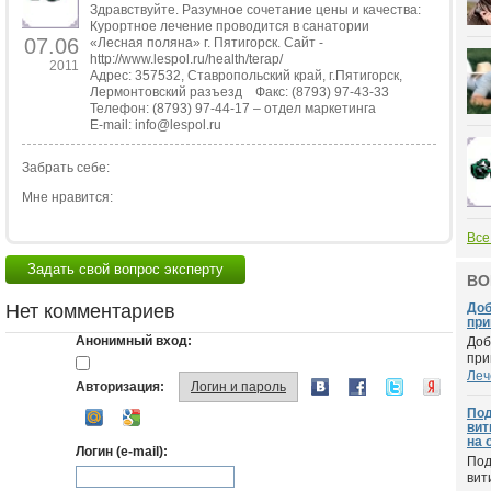
Здравствуйте. Разумное сочетание цены и качества:
Курортное лечение проводится в санатории
07.06
«Лесная поляна» г. Пятигорск. Сайт -
http://www.lespol.ru/health/terap/
2011
Адрес: 357532, Ставропольский край, г.Пятигорск,
Лермонтовский разъезд Факс: (8793) 97-43-33
Телефон: (8793) 97-44-17 – отдел маркетинга
E-mail: info@lespol.ru
Забрать себе:
Мне нравится:
Все
Задать свой вопрос эксперту
ВО
Нет комментариев
Доб
при
Анонимный вход:
Доб
при
Леч
Авторизация:
Логин и пароль
Под
вит
на 
Логин (e-mail):
Под
вит