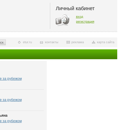
Личный кабинет
вход
регистрация
etur.ru
контакты
реклама
карта сайта
ск
е за рубежом
е за рубежом
ьяна
е за рубежом