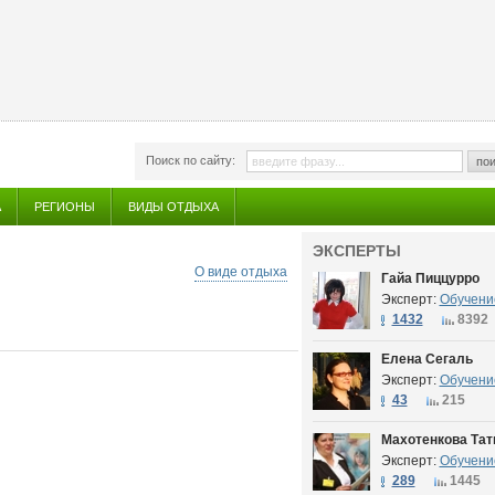
Поиск по сайту:
пои
А
РЕГИОНЫ
ВИДЫ ОТДЫХА
ЭКСПЕРТЫ
О виде отдыха
Гайа Пиццурро
Эксперт:
Обучени
1432
8392
Елена Сегаль
Эксперт:
Обучени
43
215
Махотенкова Тат
Эксперт:
Обучени
289
1445