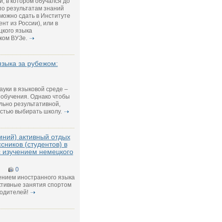
, в котором обучался до
по результатам знаний
можно сдать в Институте
нт из России), или в
цкого языка
ком ВУЗе.
языка за рубежом:
ауки в языковой среде –
обучения. Однако чтобы
льно результативной,
стью выбирать школу.
мний) активный отдых
сников (студентов) в
 изучением немецкого
0
ением иностранного языка
ктивные занятия спортом
родителей!