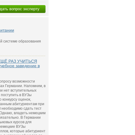
дать вопрос эксперту
ритании
ой системе образования
ЕЩЁ РАЗ УЧИТЬСЯ
учебное заведение в
вопросу возможности
ах Германии. Напомним, в
и нет вступительных
 поступить в ВУЗы
 конкурсу оценок,
ранным абитуриентам при
 необходимо сдать тест
 Однако, владеть немецким
бязательно. В Германии
ыковых курсов для
 немецкие ВУЗы
ллов, которые абитуриент