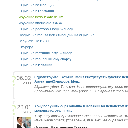
Обучение во Франции
Обучение в Германии
Изучение испанского языка
Изучение японского языка
Обучение ресторанному бизнесу
Получение гранта или стипендии на обучение
Зарубежные ВУЗы
Оксфорд
Обучение гостиничному бизнесу
Обучение горнолыжному спорту
Обучение в Испании
06.02
Здравствуйте, Татьяна. Меня инетресует изучение испа
Аргентине/Эквадоре. Мой..
2008
Здравствуйте, Татьяна. Меня инетресует изучение исп
Аргентине/Эквадоре. Мой уровень- "0". продолжительнос
28.01
Хочу получить образование в Испании на испанском яз
менеджера отеля, уп..
2007
Хочу получить образование в Испании на испанском язы
менеджера отеля, управление, т.е. высшее образование 
Отвечает
Махотенкова Татьяна