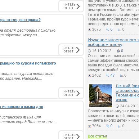
получил в учебном заведении
читать
поступления в ВУЗ, а также 
ответ
немецкого языка. Экзамены 
Гёте в России (если абитурие
Германии, пройдя курс неме
ра отеля, ресторана?
непосредственно при немец
3675
0
0
ра отеля, ресторана? Сколько
 обучение, могу ли ...
Изучение иностранного 
выбираем школу
читать
16.10.2012
0
ответ
Освоение лингвистической н
самый эффективный способ 
рмацию по курсам испанского
ваша поездка была максима
следует с особой тщательно
рмацию по курсам испанского
2402
47
0
о заранее. Надежда....
Летний (зи
старшеклас
читать
ответ
Германии с
языка
24.04.2011
х испанского языка для
Совместить каникулы с изуч
среди его носителей плюс а
 испанского языка для
— мечта многих детей и их 
ельно город Валенсия, нач...
7054
0
0
читать
Все статьи
ответ