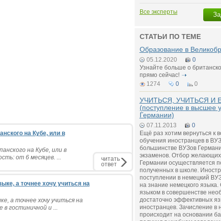
Все эксперты
За
СТАТЬИ ПО ТЕМЕ
Образование в Великоб
05.12.2020
0
Узнайте больше о британск
прямо сейчас!
1274
0
0
УЧИТЬСЯ, УЧИТЬСЯ И 
(поступление в высшее 
Германии)
07.11.2013
0
нского на Кубе, или в
Ещё раз хотим вернуться к 
обучения иностранцев в ВУЗ
большинстве ВУЗов Германи
анского на Кубе, или в
экзаменов. Отбор желающих
ть: от 6 месяцев. ...
читать
Германии осуществляется по
ответ
полученных в школе. Иност
поступлении в немецкий ВУЗ
ыке, а точнее хочу учиться на
на знание немецкого языка.
языком в совершенстве нео
достаточно эффективных яз
ке, а точнее хочу учиться на
иностранцев. Зачисление в
в гостиничной и ...
происходит на основании ба