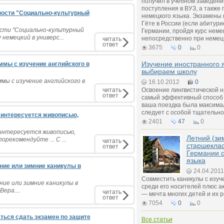
получил в учебном заведении
поступления в ВУЗ, а также 
ьности "Социально-культурный
немецкого языка. Экзамены 
Гёте в России (если абитурие
ности "Социально-культурный
Германии, пройдя курс неме
немецкий в универс...
непосредственно при немец
читать
ответ
3675
0
0
Изучение иностранного 
ммы с изучение английского в
выбираем школу
мы с изучение английского в
16.10.2012
0
читать
Освоение лингвистической н
ответ
самый эффективный способ 
ваша поездка была максима
следует с особой тщательно
н интересуется живописью,
2401
47
0
 интересуется живописью,
Летний (зи
рекомендуйте ... С ...
читать
старшеклас
ответ
Германии с
языка
нние или зимние каникулы в
24.04.2011
Совместить каникулы с изуч
ние или зимние каникулы в
среди его носителей плюс а
ера....
читать
— мечта многих детей и их 
ответ
7054
0
0
аться сдать экзамен по зашите
Все статьи