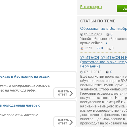
Все эксперты
За
СТАТЬИ ПО ТЕМЕ
Образование в Великоб
05.12.2020
0
Узнайте больше о британск
прямо сейчас!
1273
0
0
УЧИТЬСЯ, УЧИТЬСЯ И 
(поступление в высшее 
Германии)
07.11.2013
0
оехать в Австралию на отдых
Ещё раз хотим вернуться к 
обучения иностранцев в ВУЗ
большинстве ВУЗов Германи
ехать в Австралию на отдых и
экзаменов. Отбор желающих
 на месяц для ребе...
читать
Германии осуществляется по
ответ
полученных в школе. Иност
поступлении в немецкий ВУЗ
у в молодежный лагерь с
на знание немецкого языка.
языком в совершенстве нео
достаточно эффективных яз
 в молодежный лагерь с
иностранцев. Зачисление в
читать
ответ
происходит на основании ба