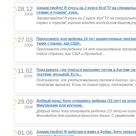
28.12
Здравствуйте! Я учусь на 2 курсе КузГТУ на специал
сервис и туризм",хоро..
2009
Здравствуйте! Я учусь на 2 курсе КузГТУ на специаль
сервис и туризм",хорошо владею английским языком,учу 
27.03
Предложите для ребенка 14 лет каникулярные програ
таких странах, как США..
2009
Предложите для ребенка 14 лет каникулярные програм
таких странах, как США и Ирландия....
11.02
Подскажите, где учиться мальчику летом в Англии, о
театром, музыкой. Есть ..
2009
Подскажите, где учиться мальчику летом в Англии, он
театром, музыкой. Есть ли такие курсы, подскажите, по
29.09
Добрый день! Хочу отправить ребенка (15 лет) на осе
Финляндию для изучени..
2008
Добрый день! Хочу отправить ребенка (15 лет) на осен
Финляндию для изучения финского языка. С уважением, В
01.06
Здравствуйте! Я работаю и живу в Дубае. Хочу попыт