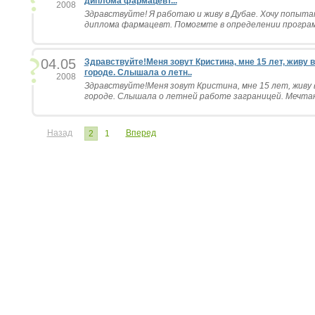
диплома фармацевт...
2008
Здравствуйте! Я работаю и живу в Дубае. Хочу попыт
диплома фармацевт. Помогмте в определении программ
04.05
Здравствуйте!Меня зовут Кристина, мне 15 лет, живу
городе. Слышала о летн..
2008
Здравствуйте!Меня зовут Кристина, мне 15 лет, живу
городе. Слышала о летней работе заграницей. Мечтаю
Назад
Вперед
2
1