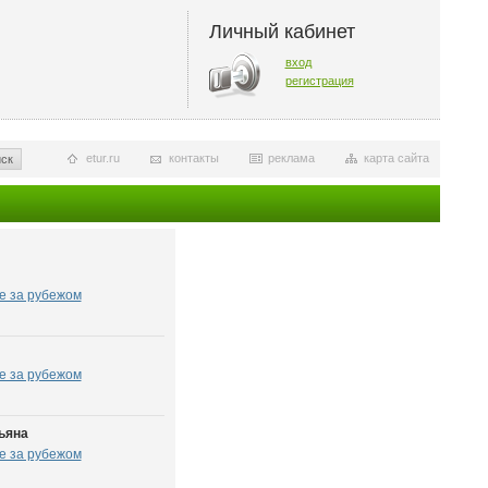
Личный кабинет
вход
регистрация
etur.ru
контакты
реклама
карта сайта
ск
е за рубежом
е за рубежом
ьяна
е за рубежом