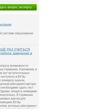
дать вопрос эксперту
ритании
ой системе образования
ЕЩЁ РАЗ УЧИТЬСЯ
учебное заведение в
вопросу возможности
ах Германии. Напомним, в
и нет вступительных
 поступить в ВУЗы
 конкурсу оценок,
ранным абитуриентам при
 необходимо сдать тест
 Однако, владеть немецким
бязательно. В Германии
ыковых курсов для
 немецкие ВУЗы
ллов, которые абитуриент