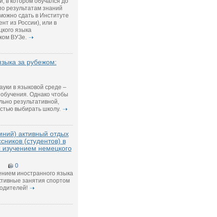
, в котором обучался до
по результатам знаний
можно сдать в Институте
нт из России), или в
цкого языка
ком ВУЗе.
языка за рубежом:
ауки в языковой среде –
обучения. Однако чтобы
льно результативной,
стью выбирать школу.
мний) активный отдых
сников (студентов) в
 изучением немецкого
0
ением иностранного языка
ктивные занятия спортом
родителей!