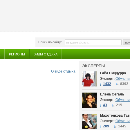
Поиск по сайту:
пои
А
РЕГИОНЫ
ВИДЫ ОТДЫХА
ЭКСПЕРТЫ
О виде отдыха
Гайа Пиццурро
Эксперт:
Обучени
1432
8392
Елена Сегаль
Эксперт:
Обучени
43
215
Махотенкова Тат
Эксперт:
Обучени
289
1445