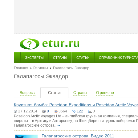
ЭКСПЕРТЫ
СТРАНЫ
СТАТЬИ
СПРАВОЧНИК ТУРИСТ
Главная
Регионы
Галапагосы Эквадор
Галапагосы Эквадор
Вопросы
Статьи
Страны
О регионе
Круизная бомба: Poseidon Expeditions и Poseidon Arctic Voya
27.12.2014
0
3564
122
0
Poseidon Arctic Voyages Ltd – английская круизная компания, специ
широты – в Арктику и Антарктику, на Шпицберген и вдоль побережья 
Галапагосские острова.
Галапагосские острова. Видео 2011