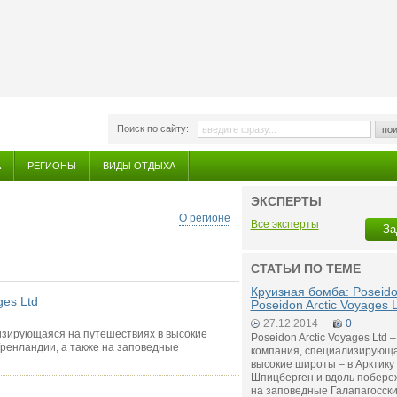
Поиск по сайту:
пои
А
РЕГИОНЫ
ВИДЫ ОТДЫХА
ЭКСПЕРТЫ
О регионе
Все эксперты
За
СТАТЬИ ПО ТЕМЕ
Круизная бомба: Poseido
ges Ltd
Poseidon Arctic Voyages 
27.12.2014
0
ализирующаяся на путешествиях в высокие
Poseidon Arctic Voyages Ltd 
Гренландии, а также на заповедные
компания, специализирующа
высокие широты – в Арктику 
Шпицберген и вдоль побереж
на заповедные Галапагосски