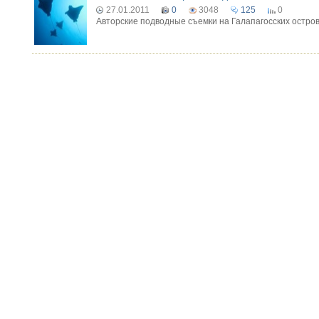
27.01.2011
0
3048
125
0
Авторские подводные съемки на Галапагосских острова