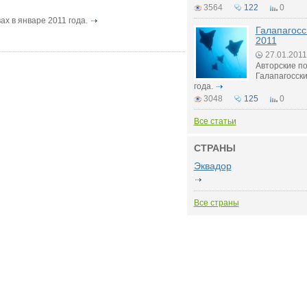
3564
122
0
х в январе 2011 года.
Галапагосс
2011
27.01.2011
Авторские п
Галапагосски
года.
3048
125
0
Все статьи
СТРАНЫ
Эквадор
Все страны