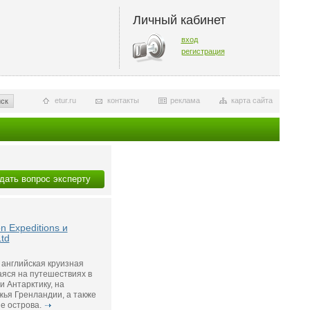
Личный кабинет
вход
регистрация
etur.ru
контакты
реклама
карта сайта
ск
дать вопрос эксперту
n Expeditions и
Ltd
– английская круизная
яся на путешествиях в
и Антарктику, на
ья Гренландии, а также
е острова.