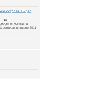
кие острова. Видео
0
одводные съемки на
х островах в январе 2011