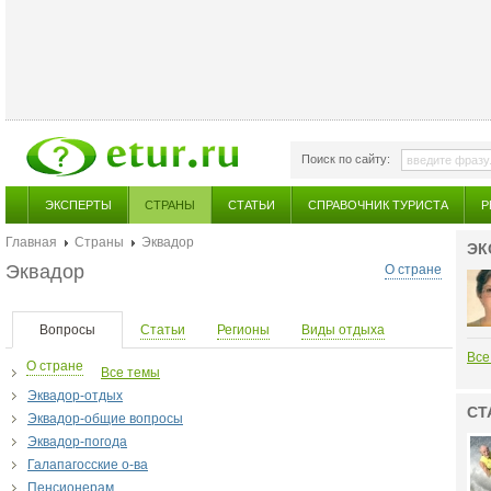
Поиск по сайту:
ЭКСПЕРТЫ
СТРАНЫ
СТАТЬИ
СПРАВОЧНИК ТУРИСТА
Р
Главная
Страны
Эквадор
ЭК
Эквадор
О стране
Вопросы
Статьи
Регионы
Виды отдыха
Все
О стране
Все темы
Эквадор-отдых
СТ
Эквадор-общие вопросы
Эквадор-погода
Галапагосские о-ва
Пенсионерам