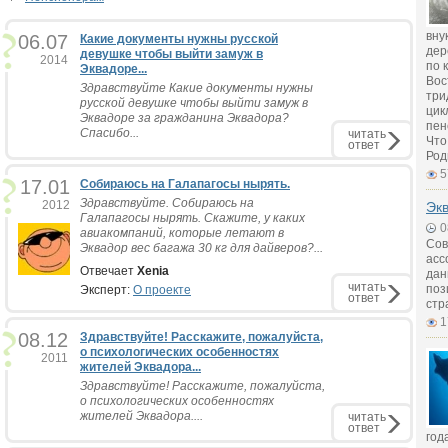
вну
06.07
Какие документы нужны русской
дер
девушке чтобы выйти замуж в
2014
по 
Эквадоре...
Вос
Здравствуйте Какие документы нужны
три
русской девушке чтобы выйти замуж в
цик
Эквадоре за гражданина Эквадора?
пен
Спасибо...
читать
Что
ответ
Род
5
17.01
Собираюсь на Галапагосы нырять.
Здравствуйте. Собираюсь на
2012
Экв
Галапагосы нырять. Скажите, у каких
0
авиакомпаний, которые летают в
Сов
Эквадор вес багажа 30 кг для дайверов?...
асс
Отвечает
Xenia
дан
читать
поз
Эксперт:
О проекте
ответ
стр
1
08.12
Здравствуйте! Расскажите, пожалуйста,
о психологических особенностях
2011
жителей Эквадора...
Здравствуйте! Расскажите, пожалуйста,
о психологических особенностях
жителей Эквадора....
читать
ответ
год