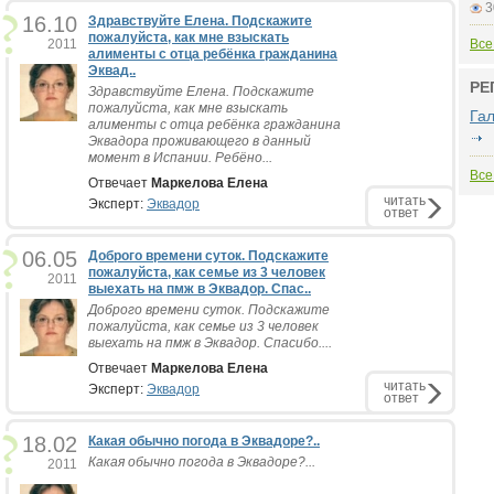
3
16.10
Здравствуйте Елена. Подскажите
пожалуйста, как мне взыскать
2011
Все
алименты с отца ребёнка гражданина
Эквад..
РЕ
Здравствуйте Елена. Подскажите
пожалуйста, как мне взыскать
Га
алименты с отца ребёнка гражданина
Эквадора проживающего в данный
момент в Испании. Ребёно...
Все
Отвечает
Маркелова Елена
читать
Эксперт:
Эквадор
ответ
06.05
Доброго времени суток. Подскажите
пожалуйста, как семье из 3 человек
2011
выехать на пмж в Эквадор. Спас..
Доброго времени суток. Подскажите
пожалуйста, как семье из 3 человек
выехать на пмж в Эквадор. Спасибо....
Отвечает
Маркелова Елена
читать
Эксперт:
Эквадор
ответ
18.02
Какая обычно погода в Эквадоре?..
Какая обычно погода в Эквадоре?...
2011