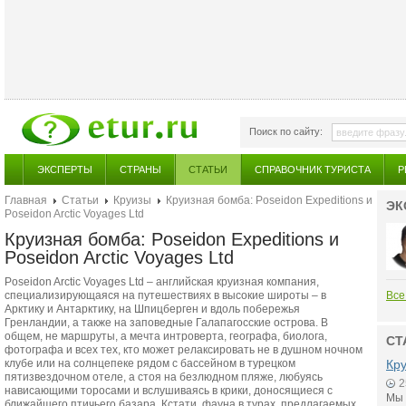
Поиск по сайту:
ЭКСПЕРТЫ
СТРАНЫ
СТАТЬИ
СПРАВОЧНИК ТУРИСТА
Р
Главная
Статьи
Круизы
Круизная бомба: Poseidon Expeditions и
ЭК
Poseidon Arctic Voyages Ltd
Круизная бомба: Poseidon Expeditions и
Poseidon Arctic Voyages Ltd
Poseidon Arctic Voyages Ltd – английская круизная компания,
специализирующаяся на путешествиях в высокие широты – в
Все
Арктику и Антарктику, на Шпицберген и вдоль побережья
Гренландии, а также на заповедные Галапагосские острова. В
общем, не маршруты, а мечта интроверта, географа, биолога,
СТ
фотографа и всех тех, кто может релаксировать не в душном ночном
клубе или на солнцепеке рядом с бассейном в турецком
Кр
пятизвездочном отеле, а стоя на безлюдном пляже, любуясь
2
нависающими торосами и вслушиваясь в крики, доносящиеся с
Мы 
ближайшего птичьего базара. Кстати, фауна в турах, предлагаемых