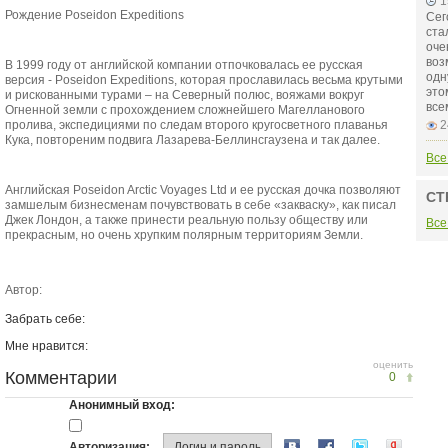
1
Рождение Poseidon Expeditions
Сег
ста
оче
воз
В 1999 году от английской компании отпочковалась ее русская
одн
версия - Poseidon Expeditions, которая прославилась весьма крутыми
это
и рискованными турами – на Северный полюс, вояжами вокруг
все
Огненной земли с прохождением сложнейшего Магелланового
пролива, экспедициями по следам второго кругосветного плаванья
2
Кука, повтореним подвига Лазарева-Беллинсгаузена и так далее.
Все
Английская Poseidon Arctic Voyages Ltd и ее русская дочка позволяют
СТ
замшелым бизнесменам почувствовать в себе «закваску», как писал
Джек Лондон, а также принести реальную пользу обществу или
Все
прекрасным, но очень хрупким полярным территориям Земли.
Автор:
Забрать себе:
Мне нравится:
оценить
Комментарии
0
Анонимный вход:
Авторизация:
Логин и пароль