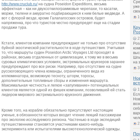
Сре
http://www.cruclub.ru/
на судна Poseidon Expeditions, весьма
уже
эффектная – как ни двухсоткилограммовые черепахи, то касатки,
сво
моржи, тюлени и аккуратно подбирающиеся к ним белые медведи. А
1
вот с флорой везде, кроме Галапагосских островов, будет
напряженка, про что туристов честно предупредят еще на стадии
Кру
продажи тура.
Pos
2
Кстати, клиентов компании предупреждают не только про отсутствие
Pos
буйной экзотической растительности в ходе путешествия. Учитывая
ком
то, что маршруты суден Poseidon Arctic Voyages Ltd проходят в
выс
районах, весьма отдаленных от цивилизации, к тому же в весьма
Шпи
суровых климатических условиях, экстремальных круизеров заранее
на 
предупреждают про все риски. Например, про отсутствие на судне
3
русскоговорящего члена команды, ограниченного вида из
иллюминатора, возможную тесноту, шторм, торосы,
Но
дополнительные топливные сборы и изменения маршрута.
вст
Максимальная честность и легкое «запугивание» потенциальных
1
клиентов является одной из фишек компании, позволившей ей стать
Есл
лидером мирового экстремального круизного движения.
Нов
воз
себ
Кроме того, на корабле обязательно присутствуют настоящие
вар
ученые, в обязанности которых входит чтение лекций пассажирам
чел
про экологию исследуемого региона. Частенько в ходе экспедиций
2
путешественники становятся участниками какого-нибудь
эксперимента или испытателями высокотехнологической одежды.
По