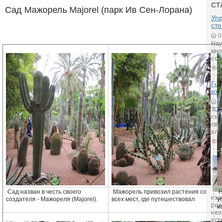
СТ
Сад Мажорель Majorel (парк Ив Сен-Лорана)
Упр
ст
0
Нау
мно
осу
1
Го
их
2
ТОП
гор
сво
аль
1
Сад назван в честь своего
Мажорель привозил растения со
Н
изо
создателя - Мажореля (Majorel).
всех мест, где путешествовал
у
род
и
нео
ест