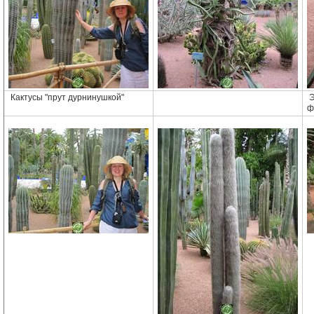
Кактусы "прут дурнинушкой"
Э
ф