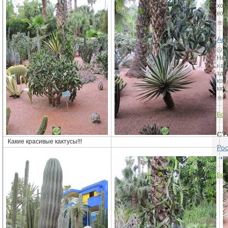
хор
вод
1
Акт
2
Не 
над
зде
кот
мом
1
Все
СТ
Какие красивые кактусы!!!
Ро
Все