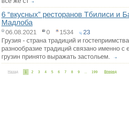
все же ст
6 “вкусных” ресторанов Тбилиси и Б
Мадлоба
06.08.2021
0
1534
23
Грузия - страна традиций и гостеприимств
разнообразие традиций связано именно с е
грузин принято выражать застольем.
Назад
Вперед
1
2
3
4
5
6
7
8
9
...
199