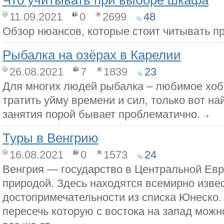
Что учитывать при выборе шкафа
11.09.2021
0
2699
48
Обзор нюансов, которые стоит читывать п
Рыбалка на озёрах в Карелии
26.08.2021
7
1839
23
Для многих людей рыбалка – любимое хобб
тратить уйму времени и сил, только вот на
занятия порой бывает проблематично.
Туры в Венгрию
16.08.2021
0
1573
24
Венгрия — государство в Центральной Евр
природой. Здесь находятся всемирно изве
достопримечательности из списка Юнеско.
пересечь которую с востока на запад можн