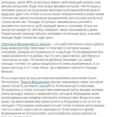
питерцев, около 80% из которых имеют действующий шенген, она
весьма актуальна. Ведь чем лучше визовая история, тем больше у
человека шансов на получение многократной европейской визы в
будущем. Для того чтобы стать в глазах пограничников и работников
посольства законопослушным гражданином, достаточно пробыть в
стране всего час. Поездка потребует минимальных усилий и
документов: паспорта, действующей визы и страховки. Ехать на
вокзал не придется: автобус забирает своих пассажиров у дома.
Пересечение границы обычно занимает не больше часа, а на всю
поездку будет потрачен один день.
Поездки в Финляндию от адреса
— это действительно очень удобно,
ведь микроавтобус приезжает к тому месту, которое назвал
пассажир, забирая его буквально от подъезда. По возвращении все
также развозятся по домам, так что ни о каких метро, автобусах и
такси речи не идет. Получается двойная экономия: на самой
поездке, потому что цены предлагаются очень приемлемые, и на
транспорте до и от точки сбора. Да и времени тратится гораздо
меньше.
Есть и еще одна услуга, которая востребована жителями Санкт-
Петербурга.
Такси в Финляндию
обычно заказывают люди, которым
нужно попасть на паром, идущий от Хельсинки до Стокгольма.
Отправляясь в такое путешествие компанией около восьми человек,
очень выгодно заказать микроавтобус, который оборудован всем
необходимым для комфортабельного путешествия. Водитель уже
знает, на какое время ему нужно успеть в Хельсинки и ни за что не
опоздает. Пассажиры прибывают в порт точно к началу регистрации,
так что и долго ждать им не приходится. Если известно время
возвращения из путешествия, целесообразно сразу заказать и