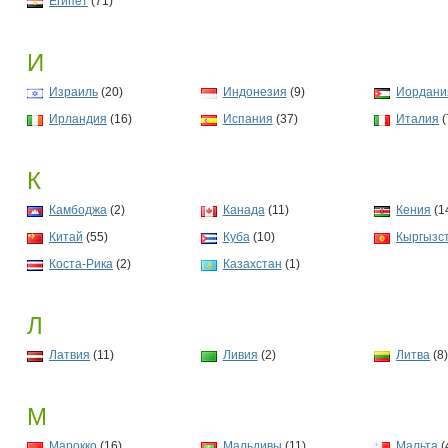
Египет
(71)
И
Израиль
(20)
Индонезия
(9)
Иордани
Ирландия
(16)
Испания
(37)
Италия
(
К
Камбоджа
(2)
Канада
(11)
Кения
(1
Китай
(55)
Куба
(10)
Кыргызс
Коста-Рика
(2)
Казахстан
(1)
Л
Латвия
(11)
Ливия
(2)
Литва
(8
М
Марокко
(16)
Мальдивы
(11)
Мальта
(