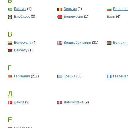
Б
Багамы
(1)
Бельгия
(1)
Болгари
Барбадос
(3)
Белоруссия
(1)
Бали
(4)
В
Венесуэла
(4)
Великобритания
(31)
Венгрия
Вануату
(1)
Г
Германия
(211)
Греция
(58)
Гватема
Д
Дания
(9)
Доминикана
(9)
Е