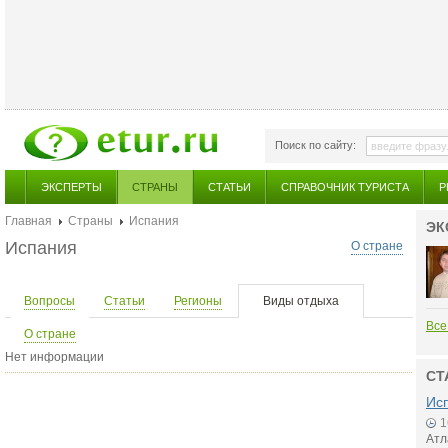
Поиск по сайту:
ЭКСПЕРТЫ
СТРАНЫ
СТАТЬИ
СПРАВОЧНИК ТУРИСТА
Р
Главная
Страны
Испания
ЭК
Испания
О стране
Вопросы
Статьи
Регионы
Виды отдыха
Все
О стране
Нет информации
СТ
Исп
1
Атл