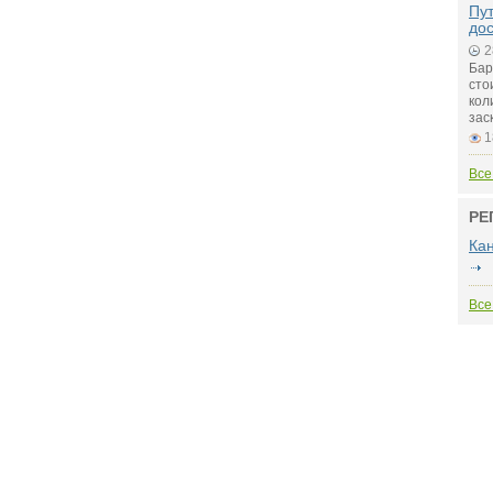
Пу
до
2
Бар
сто
кол
зас
1
Все
РЕ
Ка
Все