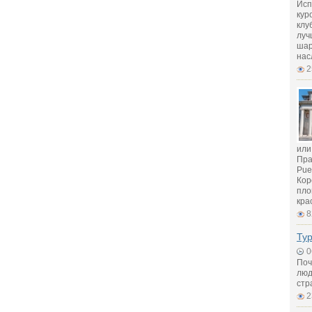
Исп
кур
клу
луч
шар
нас
2
или
Пра
Pue
Кор
пло
кра
8
Ту
0
Поч
люд
стр
2