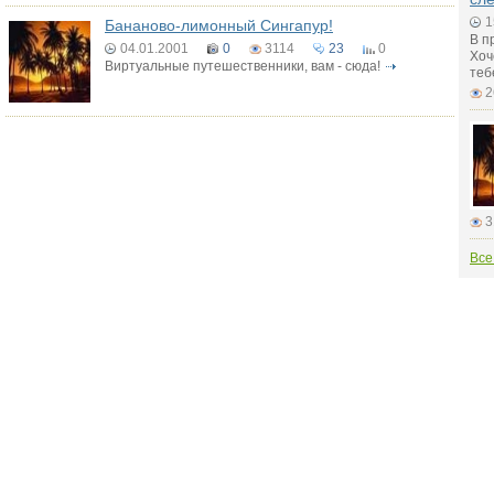
1
Бананово-лимонный Сингапур!
В п
04.01.2001
0
3114
23
0
Хоч
Виртуальные путешественники, вам - сюда!
теб
2
3
Все