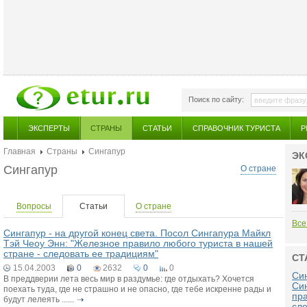
Поиск по сайту:
ЭКСПЕРТЫ
СТРАНЫ
СТАТЬИ
СПРАВОЧНИК ТУРИСТА
Р
Главная
Страны
Сингапур
ЭК
Сингапур
О стране
Вопросы
Статьи
О стране
Все
Сингапур - на другой конец света. Посол Сингапура Майкл
Тэй Чеоу Энн: "Железное правило любого туриста в нашей
стране - следовать ее традициям"
СТ
15.04.2003
0
2632
0
0
Син
В преддверии лета весь мир в раздумье: где отдыхать? Хочется
Си
поехать туда, где не страшно и не опасно, где тебе искренне рады и
пра
будут лелеять ......
сле