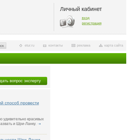
Личный кабинет
вход
регистрация
etur.ru
контакты
реклама
карта сайта
ск
дать вопрос эксперту
й способ провести
о удивительно красивых
азвать и Шри-Ланку.
ельности Шри-Ланки