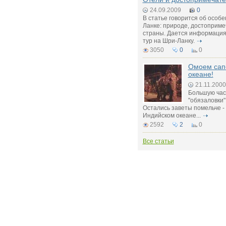
24.09.2009
0
В статье говорится об особ
Ланке: природе, достоприме
страны. Дается информация д
тур на Шри-Ланку.
3050
0
0
Омоем сап
океане!
21.11.2000
Большую час
"обязаловки"
Остались заветы помельче -
Индийском океане...
2592
2
0
Все статьи