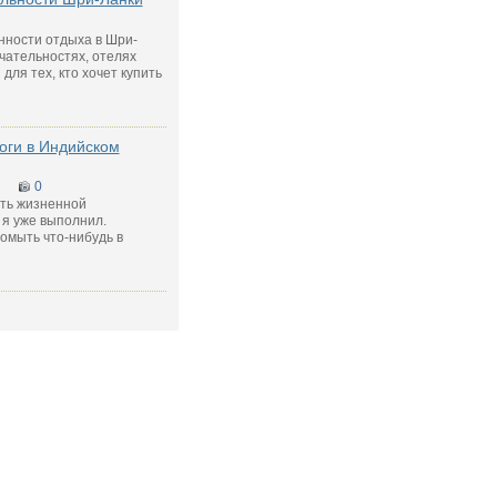
енности отдыха в Шри-
чательностях, отелях
ля тех, кто хочет купить
оги в Индийском
0
ть жизненной
 я уже выполнил.
 омыть что-нибудь в