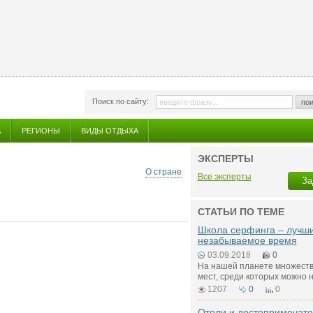
Поиск по сайту:
пои
А
РЕГИОНЫ
ВИДЫ ОТДЫХА
ЭКСПЕРТЫ
О стране
Все эксперты
За
СТАТЬИ ПО ТЕМЕ
Школа серфинга – лучши
незабываемое время
03.09.2018
0
На нашей планете множеств
мест, среди которых можно н
1207
0
0
Отели и достопримечат