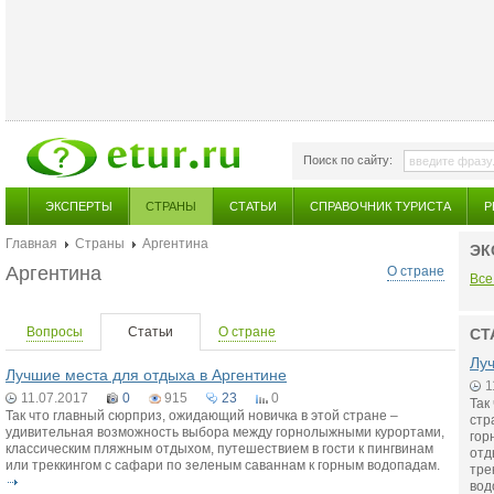
Поиск по сайту:
ЭКСПЕРТЫ
СТРАНЫ
СТАТЬИ
СПРАВОЧНИК ТУРИСТА
Р
Главная
Страны
Аргентина
ЭК
Аргентина
О стране
Все
Вопросы
Статьи
О стране
СТ
Луч
Лучшие места для отдыха в Аргентине
1
11.07.2017
0
915
23
0
Так
Так что главный сюрприз, ожидающий новичка в этой стране –
стр
удивительная возможность выбора между горнолыжными курортами,
гор
классическим пляжным отдыхом, путешествием в гости к пингвинам
отд
или треккингом с сафари по зеленым саваннам к горным водопадам.
тре
вод