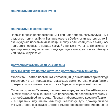
Национальная узбекская кухня
Национальные особенности
Чаевые широко распространены. Если Вам понравилась обслуга, Вы м
радостью приняты. Если Вы приезжаете в Узбекистан как турист, то В
очень удобно носить личные вещи, шляпу, солнцезащитные очки, босон
пригодится осенью, в период дождей и ночью в пустыне. Узбекистан 
традициями, следовательно и одежда здесь консервативная. Женщи
или блузки с рукавами
Достопримечательности Узбекистана
Ответы эксперта по Узбекистану о достопримечательностях
Узбекистан - самая настоящая сокровищница знаменитых архитектур
территории стоят города, в которых само время оставило свои "авто
прекрасном состоянии, несмотря на бурную историю этой земли.
Столица страны -
Ташкент
, расположен в предгорьях Тянь-Шаня, в с
Чирчик. Многие века Ташкент был пересечением различных торговых
разнообразный облик города. Первая информация о древнем Ташкенте
н. э. Караваны, идущие по Великому Шелковому Пути, проходили чере
VIII-XI вв. город назывался Бинкент. Выгодное расположение предоп