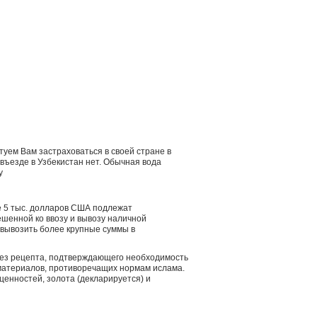
етуем Вам застраховаться в своей стране в
въезде в Узбекистан нет. Обычная вода
у
е 5 тыс. долларов США подлежат
шенной ко ввозу и вывозу наличной
 вывозить более крупные суммы в
без рецепта, подтверждающего необходимость
оматериалов, противоречащих нормам ислама.
ценностей, золота (декларируется) и