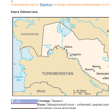
Благодарим портал
Travel.ru
за предоставленную информацию по Уз
Карта Узбекистана
Столица:
Ташкент
Язык:
Официальный язык – узбекский, широко рас
популярен среди молодёжи.