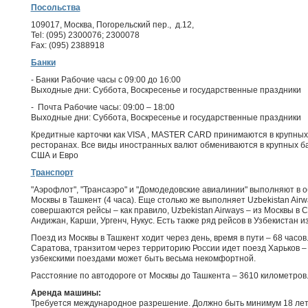
Посольства
109017, Москва, Погорельский пер., д.12,
Tel: (095) 2300076; 2300078
Fax: (095) 2388918
Банки
- Банки Рабочие часы с 09:00 до 16:00
Выходные дни: Суббота, Воскресенье и государственные праздники
- Почта Рабочие часы: 09:00 – 18:00
Выходные дни: Суббота, Воскресенье и государственные праздники
Кредитные карточки как VISA , MASTER CARD принимаются в крупных 
ресторанах. Все виды иностранных валют обмениваются в крупных б
США и Евро
Транспорт
"Аэрофлот", "Трансаэро" и "Домодедовские авиалинии" выполняют в 
Москвы в Ташкент (4 часа). Еще столько же выполняет Uzbekistan Airw
совершаются рейсы – как правило, Uzbekistan Airways – из Москвы в С
Андижан, Карши, Ургенч, Нукус. Есть также ряд рейсов в Узбекистан из
Поезд из Москвы в Ташкент ходит через день, время в пути – 68 часо
Саратова, транзитом через территорию России идет поезд Харьков – Т
узбекскими поездами может быть весьма некомфортной.
Расстояние по автодороге от Москвы до Ташкента – 3610 километров
Аренда машины:
Требуется международное разрешение. Должно быть минимум 18 лет