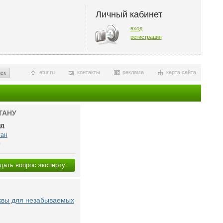
Личный кабинет
вход
регистрация
etur.ru
контакты
реклама
карта сайта
ск
ТАНУ
ид
тан
0
дать вопрос эксперту
квы для незабываемых