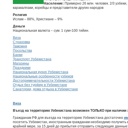
Население:
Примерно 26 млн. человек. 2/3 узбеки, 
каракалпаки, корейцы и представители других народов
Религия
Ислам – 88%, Христиане – 9%
Деньги
Национальная валюта – сум. 1 сум=100 тийин.
Виза
Страховка
Таможня
Посольства
Банки
Транспорт Узбекистана
Магазины
Праздники
Национальная кухня Узбекистана
Национальные особенности узбеков
Достопримечательности Узбекистана
Отдых без турфир в Узбекистане
Санатории, дома отдыха в Узбекистане
Виза
Въезд на территорию Узбекистана возможен ТОЛЬКО при наличии 
Гражданам РФ для въезда на территорию Узбекистана достаточно
им
посетить Узбекистан, иностранным гражданам необходимо получить в
крайней мере, за 15 дней до прибытия отправить следующие данные