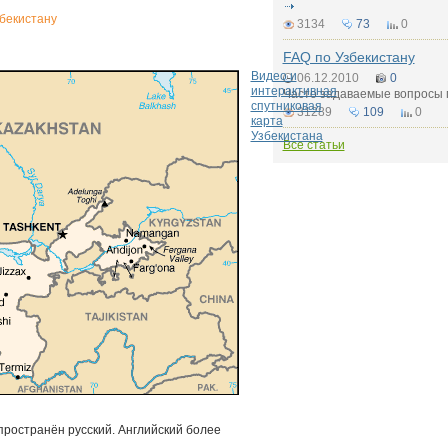
бекистану
3134
73
0
FAQ по Узбекистану
Видео и
06.12.2010
0
интерактивная
Часто задаваемые вопросы 
спутниковая
31289
109
0
карта
Узбекистана
Все статьи
пространён русский. Английский более