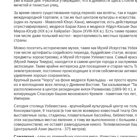
уже в наши дни. Рукописи утверждают, что в древности здесь стояли 
мечетей и тенистых улиц.
За время своего существования город перенёс как взлёты, так и паде
международной торговли, а так же был центром культуры и искусства
(один из лучших - Мавзолей Юнус-Хана), минаретов, есть действующи
отреставрировано), медресе Барак-Хана и медресе Абдул-Касым-Эшон 
Мирза-Юсуф (XIX в.) и Хайрабат-Эшон (XVIII-XIX в.). Есть также прав
том числе даже польский костел - веротерпимость местных правител
страны.
Можно посетить исторические музеи, такие как Музей Искусства Узбе
том числе артефакты согдийского периода, буддийские статуи, возраст
предметы зороастризма), и Музей Истории Узбекистана. Самый краси
(Музей Амира Темура), находится в самом центре города и заслужив
экспозиции. Также крайне интересна для посещения и старая часть 
землетрясения, постоянно происходящие в этом сейсмически активно
удивление хорошо сохранились.
Крупный рынок "Чорсу" на фоне медресе Кукельдаш - не просто круп
но и воплощение всех легенд о Древнем Востоке. Так называемые "Та
расположенное в центре резиденции князя Рахманова (1869-90 гг.), 
копирующую Спасскую башню московского Кремля - памятник тех лет, 
Империи.
Сегодня столица Узбекистана - крупнейший культурный центр не толь
Консерватория, 9 театров (в том числе всемирно известный театр Оп
выставочные залы, стадионы, плавательные бассейны, библиотеки, 
этих засушливых местах явление, к тому же выполненное с большим
совершенством), не оставят равнодушным никого. Телевизионная баш
Центральной Азии (высота - 375 метров).
Самарканд
- один из древнейших городов мира. Известен с середины 