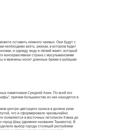
ожете оставить немного чаевых. Они будут с
ам необходимо взять: рюкзак, в котором будет
ожки, и одежду, воду и лёгкий жакет, который
это консервативная страна с мусульманскими
ны и мужчины носят длинные брюки и рубашки
ных памятников Средней Азии. По всей его
графы", причем большинство из них находится в
амом центре цветущего оазиса в долине реки
 путей, что и сформировало чрезвычайно
 появляется в восточных летописях II века до
з город Шаш (древнее название Ташкента). В
ределило выбор города столицей республики