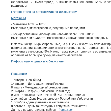
скорость 50 – 70 км/ч в городе, 90 км/ч на возвышенностях. Больше 
водителем
Путешествие на автомобиле по Узбекистану
Магазины
- Магазины 10:00 – 18:00
Выходные дни: воскресенье, регулярные праздники
- Государственные учреждения Рабочие часы: 09:00-18:00
Выходные дни: Суббота, Воскресенье и государственные праздники
В магазинах цены фиксированные, на рынках и в частных лавочках пр
использовании, хорошим средством снижения цены) торговаться. Чаевы
включены в счет, около 5%. Нужно также всегда принимать во вниман
оплачивают большую сумму, чем местные жители
Информация о ценах в Узбекистане
Праздники
1 января - Новый год
14 января - День защитников Родины
8 марта - Международный женский день
21 марта - Навруз (Исламский Новый год)
9 мая - День памяти и почестей (быв. День Победы)
1 сентября - День Независимости Республики Узбекистан
1 октября - День учителей и наставников
8 декабря - День Конституции Республики Узбекистан
Данные предоставлены сайтом -
fromuz.com