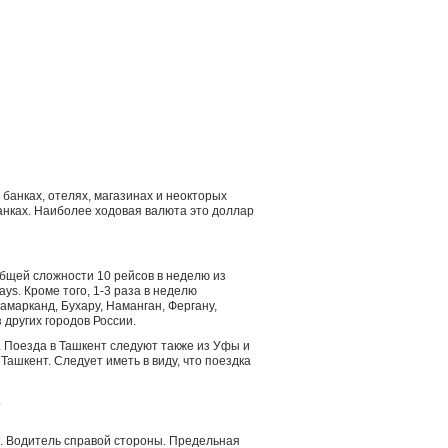
банках, отелях, магазинах и неокторых
анках. Наиболее ходовая валюта это доллар
общей сложности 10 рейсов в неделю из
ays. Кроме того, 1-3 раза в неделю
амарканд, Бухару, Наманган, Фергану,
 других городов России.
в. Поезда в Ташкент следуют также из Уфы и
ашкент. Следует иметь в виду, что поездка
.
. Водитель справой стороны. Предельная