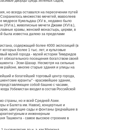
красивые дворцы средь зеленых садов,
ния, но всегда оставался на пересечении путей
. Сохранилось множество мечетей, мавзолеев
е медресе Кукельдаш (XV в., недавно было
(XVI в.), живописные мечети Джами (XVI в.),
ославные храмы, женский монастырь, церкви, в
ей была известна далеко за пределами
кистана, содержащий более 4000 экспозиций (в
 которых более 1 тыс. лет, и культовые
вый музей города - музей истории Тимуридов
ает обязательного посещения богатством своей
Ташкента - Эски-Шахар. Несмотря на сильные
м районе, многие старые здания и улицы на
нейший и богатейший торговый центр города,
шкентские куранты" - красивейшее здание,
и представляющее собой башню с часами,
когда Узбекистан входил в состав Российской
ко страны, но и всей Средней Азии.
еры и Балета им. Навои), концертные и
парки, цветущие сады и фонтаны (редчайшее в
 архитектурным и инженерным
ня Ташкента - самое высокое строение в
1 тысячелетия до н. э. как Марканд,