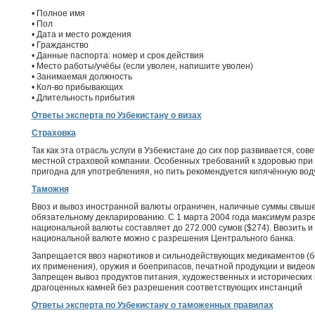
• Полное имя
• Пол
• Дата и место рождения
• Гражданство
• Данные паспорта: номер и срок действия
• Место работы/учёбы (если уволен, напишите уволен)
• Занимаемая должность
• Кол-во прибывающих
• Длительность прибытия
Ответы эксперта по Узбекистану о визах
Страховка
Так как эта отрасль услуги в Узбекистане до сих пор развивается, сов
местной страховой компании. Особенных требований к здоровью при 
пригодна для употребленияя, но пить рекомендуется кипячённую вод
Таможня
Ввоз и вывоз иностранной валюты ограничен, наличные суммы свыш
обязательному декларированию. C 1 марта 2004 года максимум разре
национальной валюты составляет до 272.000 сумов ($274). Ввозить и
национальной валюте можно с разрешения Центрального банка.
Запрещается ввоз наркотиков и сильнодействующих медикаментов (
их применения), оружия и боеприпасов, печатной продукции и виде
Запрещен вывоз продуктов питания, художественных и исторических 
драгоценных камней без разрешения соответствующих инстанций
Ответы эксперта по Узбекистану о таможенных правилах