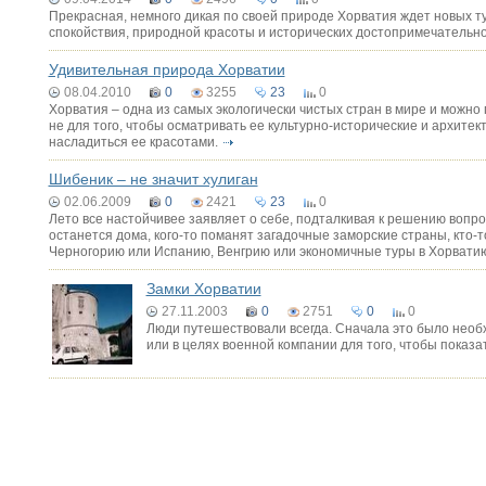
Прекрасная, немного дикая по своей природе Хорватия ждет новых т
спокойствия, природной красоты и исторических достопримечательно
Удивительная природа Хорватии
08.04.2010
0
3255
23
0
Хорватия – одна из самых экологически чистых стран в мире и можно
не для того, чтобы осматривать ее культурно-исторические и архите
насладиться ее красотами.
Шибеник – не значит хулиган
02.06.2009
0
2421
23
0
Лето все настойчивее заявляет о себе, подталкивая к решению вопро
останется дома, кого-то поманят загадочные заморские страны, кто-т
Черногорию или Испанию, Венгрию или экономичные туры в Хорвати
Замки Хорватии
27.11.2003
0
2751
0
0
Люди путешествовали всегда. Сначала это было необх
или в целях военной компании для того, чтобы показать 