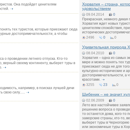
Хорватия – страна, кот
уристов. Она подойдет ценителям
удовольствием
стей.
09.04.2014
0
Прекрасная, немного дикая 
Хорватия ждет новых турист
ценителям спокойствия, при
 понять тех туристов, которые приезжают сюда
исторических достопримеча
ктурные достопримечательности, а чтобы
2496
0
0
Удивительная природа Х
08.04.2010
0
Хорватия – одна из самых эк
са о проведении летнего отпуска. Кто-то
мире и можно понять тех ту
о, верный своему континенту, выберет туры в
приезжают сюда не для того
ю.
культурно-исторические и а
достопримечательности, а ч
красотами.
3255
23
0
одимость, например, в поисках лучшей дичи
свою силу......
Шибеник – не значит хул
02.06.2009
0
Лето все настойчивее заявля
решению вопроса о проведен
то останется дома, кого-то 
заморские страны, кто-то, в
выберет туры в Черногорию
или экономичные туры в Хор