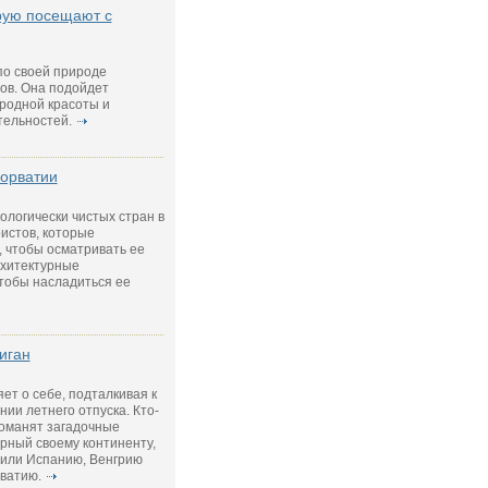
орую посещают с
по своей природе
ов. Она подойдет
родной красоты и
тельностей.
орватии
ологически чистых стран в
ристов, которые
, чтобы осматривать ее
рхитектурные
тобы насладиться ее
иган
ет о себе, подталкивая к
ии летнего отпуска. Кто-
поманят загадочные
ерный своему континенту,
 или Испанию, Венгрию
ватию.