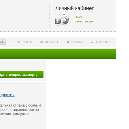
Личный кабинет
вход
регистрация
etur.ru
контакты
реклама
карта сайта
ск
дать вопрос эксперту
орватии
кальная страна с особым
многие отправляются не
зучения культуры и