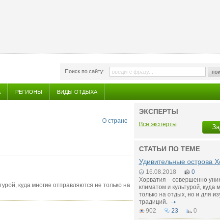
Поиск по сайту:
пои
А
РЕГИОНЫ
ВИДЫ ОТДЫХА
ЭКСПЕРТЫ
О стране
Все эксперты
За
СТАТЬИ ПО ТЕМЕ
Удивительные острова Х
16.08.2018
0
Хорватия – совершенно уни
урой, куда многие отправляются не только на
климатом и культурой, куда 
только на отдых, но и для и
традиций.
902
23
0