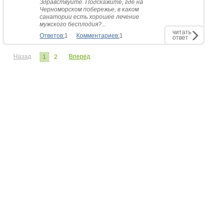
Здравствуйте. Подскажите, где на
Черноморском побережье, в каком
санатории есть хорошее лечение
мужского бесплодия?...
читать
Ответов:
1
Комментариев:
1
ответ
Назад
Вперед
1
2