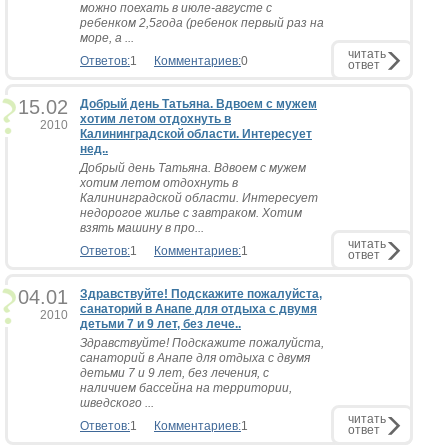
можно поехать в июле-августе с
ребенком 2,5года (ребенок первый раз на
море, а ...
читать
Ответов:
1
Комментариев:
0
ответ
15.02
Добрый день Татьяна. Вдвоем с мужем
хотим летом отдохнуть в
2010
Калининградской области. Интересует
нед..
Добрый день Татьяна. Вдвоем с мужем
хотим летом отдохнуть в
Калининградской области. Интересует
недорогое жилье с завтраком. Хотим
взять машину в про...
читать
Ответов:
1
Комментариев:
1
ответ
04.01
Здравствуйте! Подскажите пожалуйста,
санаторий в Анапе для отдыха с двумя
2010
детьми 7 и 9 лет, без лече..
Здравствуйте! Подскажите пожалуйста,
санаторий в Анапе для отдыха с двумя
детьми 7 и 9 лет, без лечения, с
наличием бассейна на территории,
шведского ...
читать
Ответов:
1
Комментариев:
1
ответ