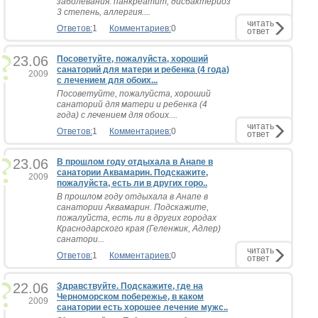
заболевания: панкреатит, дисбактериоз
3 степень, аллергия....
читать
Ответов:
1
Комментариев:
0
ответ
23.06
Посоветуйте, пожалуйста, хороший
санаторий для матери и ребенка (4 года)
2009
с лечением для обоих...
Посоветуйте, пожалуйста, хороший
санаторий для матери и ребенка (4
года) с лечением для обоих....
читать
Ответов:
1
Комментариев:
0
ответ
23.06
В прошлом году отдыхала в Анапе в
санатории Аквамарин. Подскажите,
2009
пожалуйста, есть ли в других горо..
В прошлом году отдыхала в Анапе в
санатории Аквамарин. Подскажите,
пожалуйста, есть ли в других городах
Краснодарского края (Геленжик, Адлер)
санатори...
читать
Ответов:
1
Комментариев:
0
ответ
22.06
Здравствуйте. Подскажите, где на
Черноморском побережье, в каком
2009
санатории есть хорошее лечение мужс..