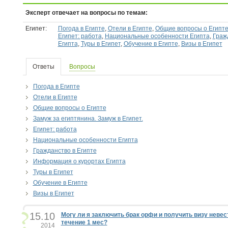
Эксперт отвечает на вопросы по темам:
Египет:
Погода в Египте
,
Отели в Египте
,
Общие вопросы о Египт
Египет: работа
,
Национальные особенности Египта
,
Граж
Египта
,
Туры в Египет
,
Обучение в Египте
,
Визы в Египет
Ответы
Вопросы
Погода в Египте
Отели в Египте
Общие вопросы о Египте
Замуж за египтянина. Замуж в Египет.
Египет: работа
Национальные особенности Египта
Гражданство в Египте
Информация о курортах Египта
Туры в Египет
Обучение в Египте
Визы в Египет
15.10
Могу ли я заключить брак орфи и получить визу невес
течение 1 мес?
2014