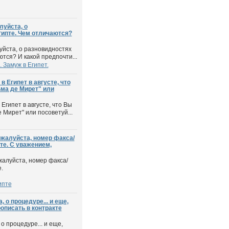
луйста, о
гипте. Чем отличаются?
уйста, о разновидностях
ются? И какой предпочти...
 Замуж в Египет.
 Египет в августе, что
ма де Мирет" или
Египет в августе, что Вы
 Мирет" или посоветуй...
жалуйста, номер факса/
те. С уважением,
алуйста, номер факса/
.
ипте
 о процедуре... и еще,
описать в контракте
о процедуре... и еще,