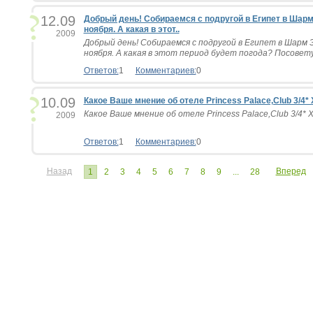
12.09
Добрый день! Собираемся с подругой в Египет в Шарм 
ноября. А какая в этот..
2009
Добрый день! Собираемся с подругой в Египет в Шарм Эл
ноября. А какая в этот период будет погода? Посовет
Ответов:
1
Комментариев:
0
10.09
Какое Ваше мнение об отеле Princess Palace,Club 3/4* 
Какое Ваше мнение об отеле Princess Palace,Club 3/4* Х
2009
Ответов:
1
Комментариев:
0
Назад
Вперед
1
2
3
4
5
6
7
8
9
...
28