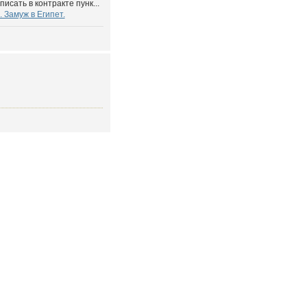
исать в контракте пунк...
 Замуж в Египет.