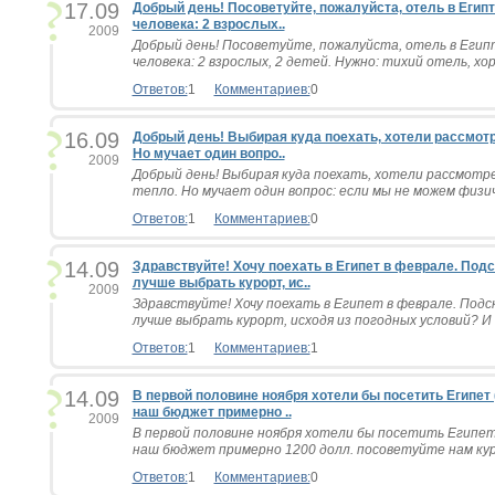
17.09
Добрый день! Посоветуйте, пожалуйста, отель в Египте
человека: 2 взрослых..
2009
Добрый день! Посоветуйте, пожалуйста, отель в Египте
человека: 2 взрослых, 2 детей. Нужно: тихий отель, хор
Ответов:
1
Комментариев:
0
16.09
Добрый день! Выбирая куда поехать, хотели рассмотре
Но мучает один вопро..
2009
Добрый день! Выбирая куда поехать, хотели рассмотр
тепло. Но мучает один вопрос: если мы не можем физи
Ответов:
1
Комментариев:
0
14.09
Здравствуйте! Хочу поехать в Египет в феврале. Под
лучше выбрать курорт, ис..
2009
Здравствуйте! Хочу поехать в Египет в феврале. Под
лучше выбрать курорт, исходя из погодных условий? И 
Ответов:
1
Комментариев:
1
14.09
В первой половине ноября хотели бы посетить Египет (
наш бюджет примерно ..
2009
В первой половине ноября хотели бы посетить Египет 
наш бюджет примерно 1200 долл. посоветуйте нам куро
Ответов:
1
Комментариев:
0