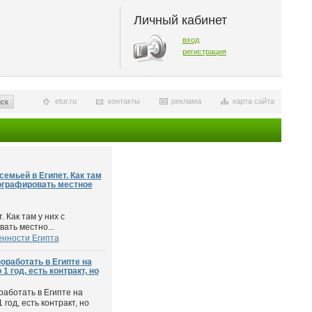
Личный кабинет
вход
регистрация
etur.ru
контакты
реклама
карта сайта
ск
емьей в Египет. Как там
ографировать местное
 Как там у них с
ать местно...
нности Египта
оработать в Египте на
 год, есть контракт, но
работать в Египте на
год, есть контракт, но