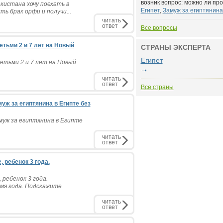
возник вопрос: можно ли проп
кистана хочу поехать в
Египет
,
Замуж за египтянина.
ть брак орфи и получи...
читать
ответ
Все вопросы
етьми 2 и 7 лет на Новый
СТРАНЫ ЭКСПЕРТА
Египет
етьми 2 и 7 лет на Новый
читать
ответ
Все страны
уж за египтянина в Египте без
муж за египтянина в Египте
читать
ответ
 ребенок 3 года.
 ребенок 3 года.
емя года. Подскажите
читать
ответ