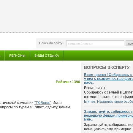
Поиск по сайту:
пои
А
РЕГИОНЫ
ВИДЫ ОТДЫХА
ВОПРОСЫ ЭКСПЕРТУ
Всем привет! Собираюсь с с
у них с возможностью фот
Рейтинг: 1390
насе..
Всем привет!
Собираюсь с семьей в Египет.
возможностью фотографиров
Египет
,
Национальные особе
стической компании
"ТК Вояж"
. Имея
опросы по турам в Египет, отдыху, ценам,
Здравствуйте, собираюсь п
немецкую фирму, примерно 1
мне..
Здравствуйте, собираюсь по
немецкую фирму, примерно 1 