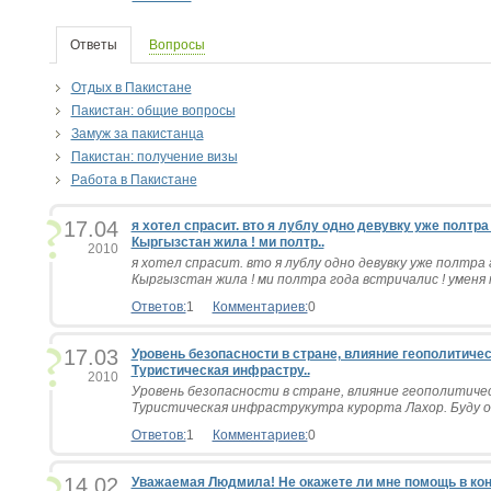
Ответы
Вопросы
Отдых в Пакистане
Пакистан: общие вопросы
Замуж за пакистанца
Пакистан: получение визы
Работа в Пакистане
17.04
я xотел спрасит. вто я лублу одно девувку уже полтра 
Кыргызстан жила ! ми полтр..
2010
я xотел спрасит. вто я лублу одно девувку уже полтра 
Кыргызстан жила ! ми полтра года встричалис ! уменя т
Ответов:
1
Комментариев:
0
17.03
Уровень безопасности в стране, влияние геополитичес
Туристическая инфрастру..
2010
Уровень безопасности в стране, влияние геополитиче
Туристическая инфраструкутра курорта Лахор. Буду оч
Ответов:
1
Комментариев:
0
14.02
Уважаемая Людмила! Не окажете ли мне помощь в кон