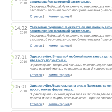
занимающейся заготовкой растительно..
2010
Уважаемая Людмила! Не окажете ли мне помощь в кон
заготовкой растительного продукта- мисвака ( или сева
Ответов:
1
Комментариев:
0
14.02
Уважаемая Людмила! Не окажете ли мне помощь в кон
занимающейся заготовкой растительно..
2010
Уважаемая Людмила! Не окажете ли мне помощь в кон
заготовкой растительного продукта- мисвака ( или сева
Ответов:
1
Комментариев:
0
27.01
Здравствуйте. Вчера мой любимый пакистанец сделал
что я могу подумать и н..
2010
Здравствуйте. Вчера мой любимый пакистанец сделал 
что я могу подумать и не торопит меня. Я конечно согла
Ответов:
1
Комментариев:
3
05.01
Здравствуйте.Людмила,нужна виза в Пакистан,где ее
просто многие фирмы отказ..
2010
Здравствуйте.Людмила,нужна виза в Пакистан,где ее 
просто многие фирмы отказываются. Заранее спасибо.
Ответов:
1
Комментариев:
0