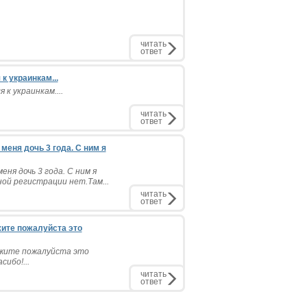
читать
ответ
к украинкам...
к украинкам....
читать
ответ
меня дочь 3 года. С ним я
ня дочь 3 года. С ним я
ой регистрации нет.Там...
читать
ответ
жите пожалуйста это
ажите пожалуйста это
ибо!...
читать
ответ