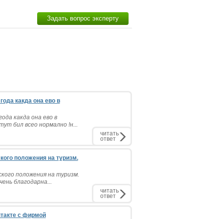
Задать вопрос эксперту
года какда она ево в
года какда она ево в
ут бил всео нормално !н...
читать
ответ
кого положения на туризм.
ского положения на туризм.
ень благодарна...
читать
ответ
такте с фирмой