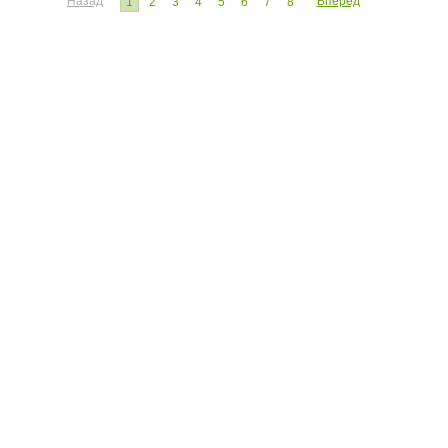
Назад
Вперед
1
2
3
4
5
6
7
8
ЧИТАТЕЛЮ:
ЭКСПЕРТУ:
Личный кабинет
Личный ка
Настройка уведомлений
Написать 
Написать статью
Как стать 
Преимуще
Реклама