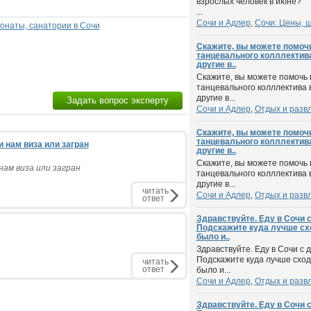
взрослых человек в июне?
...
Сочи и Адлер
,
Сочи: Цены, 
онаты, санатории в Сочи
Скажите, вы можете помоч
танцевального колллектива
другие в..
Скажите, вы можете помочь 
танцевального колллектива 
другие в...
Задать вопрос эксперту
Сочи и Адлер
,
Отдых и разв
Скажите, вы можете помоч
танцевального колллектива
 нам виза или загран
другие в..
Скажите, вы можете помочь 
нам виза или загран
танцевального колллектива 
другие в...
читать
Сочи и Адлер
,
Отдых и разв
ответ
Здравствуйте. Еду в Сочи с
Подскажите куда лучше схо
было и..
Здравствуйте. Еду в Сочи с д
Подскажите куда лучше сход
читать
ответ
было и...
Сочи и Адлер
,
Отдых и разв
Здравствуйте. Еду в Сочи с