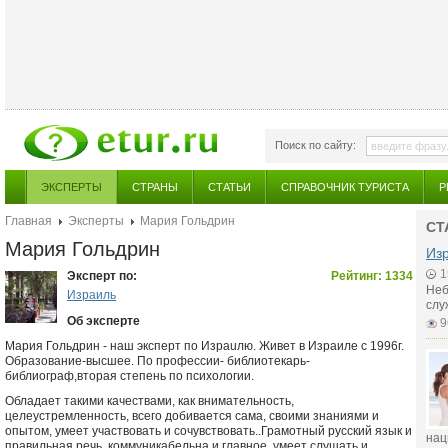
Поиск по сайту:
ЭКСПЕРТЫ
СТРАНЫ
СТАТЬИ
СПРАВОЧНИК ТУРИСТА
Р
Главная
Эксперты
Мария Гольдрин
СТ
Мария Гольдрин
Из
1
Эксперт по:
Рейтинг: 1334
Неб
Израиль
слу
Об эксперте
9
Мария Гольдрин - наш эксперт по Израuлю. Живет в Израиле с 1996г.
Образование-высшее. По профессии- библиотекарь-
библиограф,вторая степень по психологии.
Обладает такими качествами, как внимательность,
целеустремленность, всего добивается сама, своими знаниями и
опытом, умеет участвовать и сочувствовать..Грамотный русский язык и
нац
правильная речь, коммуникабельна и главное, умеет слушать и