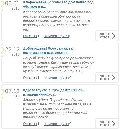
03.01
я переселенец с зоны ато дом попал под
обстрел в д...
2016
я переселенец с зоны ато дом попал под
обстрел в донецкой обл.прописка
донецкая .есть возможность выехать в
израиль работать не легально но это
раз...
читать
Ответов:
1
Комментариев:
0
ответ
22.12
Добрый день! Хочу замуж за
религиозного израильтян...
2015
Добрый день! Хочу замуж за религиозного
израильтянина. Как лучше вести себя по-
началу? Какова вероятность что ко мне
будет не лучшее отношение из-з...
читать
Ответов:
1
Комментариев:
0
ответ
07.12
Здравствуйте. Я гражданка РФ, он-
израильтянин, хот...
2015
Здравствуйте. Я гражданка РФ, он-
израильтянин, хотим пожениться, т.к в
Израиле не регистрируют не
религиозные браки он предложил мне
принять его ве...
читать
Ответов:
1
Комментариев:
0
ответ