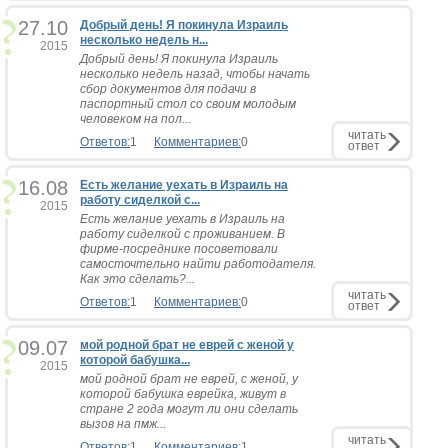
27.10
Добрый день! Я покинула Израиль
несколько недель н...
2015
Добрый день! Я покинула Израиль
несколько недель назад, чтобы начать
сбор документов для подачи в
паспортный стол со своим молодым
человеком на пол...
читать
Ответов:
1
Комментариев:
0
ответ
16.08
Есть желание уехать в Израиль на
работу сиделкой с...
2015
Есть желание уехать в Израиль на
работу сиделкой с проживанием. В
фирме-посреднике посоветовали
самосточтельно найти работодателя.
Как это сделать?...
читать
Ответов:
1
Комментариев:
0
ответ
09.07
мой родной брат не еврей с женой у
которой бабушка...
2015
мой родной брат не еврей, с женой, у
которой бабушка еврейка, живут в
стране 2 года могут ли они сделать
вызов на пмж...
читать
Ответов:
1
Комментариев:
1