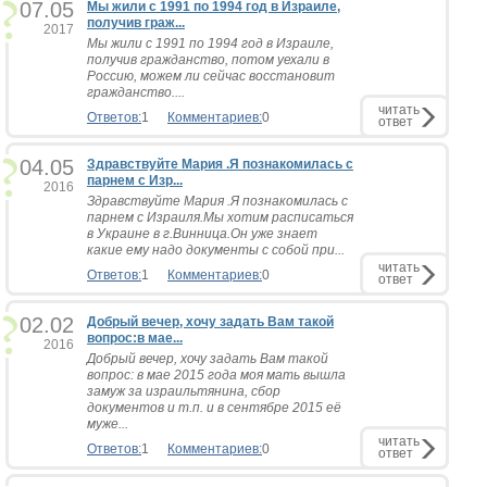
07.05
Мы жили с 1991 по 1994 год в Израиле,
получив граж...
2017
Мы жили с 1991 по 1994 год в Израиле,
получив гражданство, потом уехали в
Россию, можем ли сейчас восстановит
гражданство....
читать
Ответов:
1
Комментариев:
0
ответ
04.05
Здравствуйте Мария .Я познакомилась с
парнем с Изр...
2016
Здравствуйте Мария .Я познакомилась с
парнем с Израиля.Мы хотим расписаться
в Украине в г.Винница.Он уже знает
какие ему надо документы с собой при...
читать
Ответов:
1
Комментариев:
0
ответ
02.02
Добрый вечер, хочу задать Вам такой
вопрос:в мае...
2016
Добрый вечер, хочу задать Вам такой
вопрос: в мае 2015 года моя мать вышла
замуж за израильтянина, сбор
документов и т.п. и в сентябре 2015 её
муже...
читать
Ответов:
1
Комментариев:
0
ответ