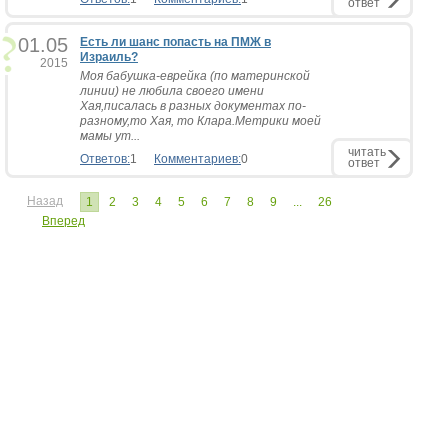
ответ
01.05
Есть ли шанс попасть на ПМЖ в
Израиль?
2015
Моя бабушка-еврейка (по материнской
линии) не любила своего имени
Хая,писалась в разных документах по-
разному,то Хая, то Клара.Метрики моей
мамы ут...
читать
Ответов:
1
Комментариев:
0
ответ
Назад
1
2
3
4
5
6
7
8
9
...
26
Вперед