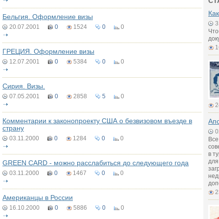
СТ
Как
Бельгия. Оформление визы
3
20.07.2001
0
1524
0
0
Что
док
1
ГРЕЦИЯ. Оформление визы
12.07.2001
0
5384
0
0
Сирия. Визы.
07.05.2001
0
2858
5
0
2
Комментарии к законопроекту США о безвизовом въезде в
Апо
страну
0
03.11.2000
0
1284
0
0
Все
сов
в т
для
GREEN CARD - можно расслабиться до следующего года
заг
03.11.2000
0
1467
0
0
нед
доп
2
Американцы в России
16.10.2000
0
5886
0
0