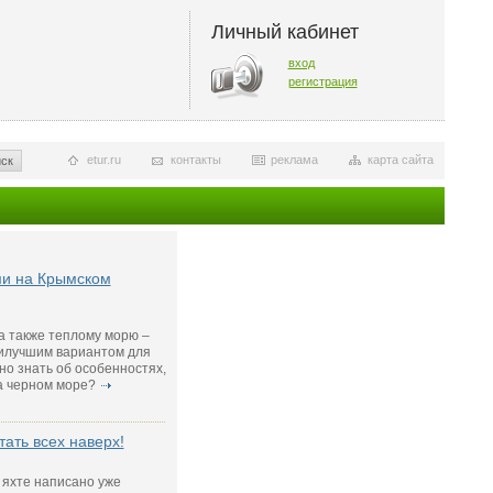
Личный кабинет
вход
регистрация
etur.ru
контакты
реклама
карта сайта
ск
ми на Крымском
 а также теплому морю –
илучшим вариантом для
но знать об особенностях,
а черном море?
тать всех наверх!
 яхте написано уже