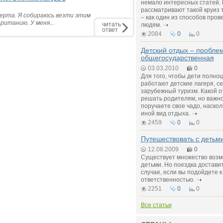
немало интересных статей. 
рассматривают такой круиз 
ерта. Я собираюсь везти этим
– как один из способов пров
ританию. У меня...
читать
людям.
ответ
2084
0
0
Детский отдых – пробле
общегосударственная
03.03.2010
0
Для того, чтобы дети полно
работают детские лагеря, с
зарубежный туризм. Какой о
решать родителям, но важно 
поручаете свое чадо, наскол
иной вид отдыха.
2459
0
0
Путешествовать с детьм
12.08.2009
0
Существует множество возм
детьми. Но поездка достави
случае, если вы подойдете к
ответственностью.
2251
0
0
Все статьи