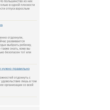
Но большинство из них
только в одной плоскости
ести отпуск взрослым
ма
ценно отдохнули,
ейчас развивается
тдых выбрать ребенку,
также знать, кому вы
ько безопасен тот или
и нужно правильно
ожностей отдохнуть с
т удовольствие лишь в том
 ее организации со всей