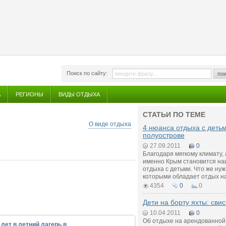
Поиск по сайту:
пои
А
РЕГИОНЫ
ВИДЫ ОТДЫХА
СТАТЬИ ПО ТЕМЕ
О виде отдыха
4 нюанса отдыха с деть
полуострове
27.09.2011
0
Благодаря мягкому климату,
именно Крым становится на
отдыха с детьми. Что же нуж
которыми обладает отдых н
4354
0
0
Дети на борту яхты: свис
10.04.2011
0
Об отдыхе на арендованной
 лет в летний лагерь в