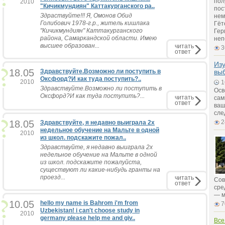
пол
2010
"Кичикмундиян" Каттакурганского ра..
пос
Здраствуйте!!! Я, Омонов Обид
нем
Голибович 1978-г.р., житель кишлака
Гёт
"Кичикмундиян" Каттакурганского
Гер
района, Самаркандской области. Имею
неп
высшее образован...
читать
3
ответ
Изу
18.05
Здравствуйте.Возможно ли поступить в
вы
Оксфорд?И как туда поступить?..
2010
1
Здравствуйте.Возможно ли поступить в
Осв
Оксфорд?И как туда поступить?...
читать
сам
ответ
ваш
сле
18.05
2
Здравствуйте, я недавно выиграла 2х
недельное обучение на Мальте в одной
2010
из школ. подскажите пожал..
Здравствуйте, я недавно выиграла 2х
недельное обучение на Мальте в одной
из школ. подскажите пожалуйста,
существуют ли какие-нибудь гранты на
проезд...
читать
Сов
ответ
сре
— м
10.05
hello my name is Bahrom i'm from
7
Uzbekistan! i can't choose study in
2010
germany please help me and giv..
Все