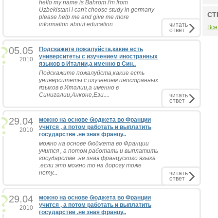
hello my name is Bahrom i'm from
Uzbekistan! i can't choose study in germany
СТ
please help me and give me more
information about education....
читать
Все
ответ
05.05
Подскажите пожалуйста,какие есть
университеты с изучением иностранных
2010
языков в Италии,а именно в Син..
Подскажите пожалуйста,какие есть
университеты с изучением иностранных
языков в Италии,а именно в
Синигалии,Анконе,Ези....
читать
ответ
29.04
можно на основе бюджета во Франции
учится , а потом работать и выплатить
2010
государстве .не зная францу..
можно на основе бюджета во Франции
учится , а потом работать и выплатить
государстве .не зная француского языка
.если это можно то на дорогу тоже
нету...
читать
ответ
29.04
можно на основе бюджета во Франции
учится , а потом работать и выплатить
2010
государстве .не зная францу..