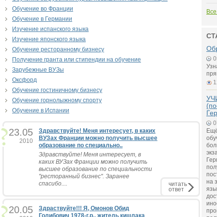
Обучение во Франции
Все
Обучение в Германии
Изучение испанского языка
СТ
Изучение японского языка
Об
Обучение ресторанному бизнесу
0
Получение гранта или стипендии на обучение
Узн
Зарубежные ВУЗы
пря
Оксфорд
1
Обучение гостиничному бизнесу
УЧ
Обучение горнолыжному спорту
(по
Обучение в Испании
Ге
0
23.05
Здравствуйте! Меня интересует, в каких
Ещё
ВУЗах Франции можно получить высшее
обу
2010
образование по специально..
бол
экз
Здравствуйте! Меня интересует, в
Гер
каких ВУЗах Франции можно получить
пол
высшее образование по специальности
пос
"ресторанный бизнес". Заранее
на 
спасибо....
читать
язы
ответ
дос
ино
20.05
Здраствуйте!!! Я, Омонов Обид
про
Голибович 1978-г.р., житель кишлака