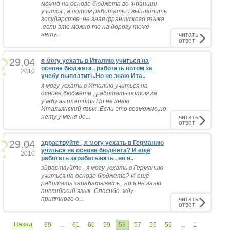
можно на основе бюджета во Франции
учится , а потом работать и выплатить
государстве .не зная француского языка
.если это можно то на дорогу тоже
нету...
читать
ответ
29.04
я могу уехать в Италию учиться на
основе бюджета , работать потом за
2010
учебу выплатить.Но не знаю Ита..
я могу уехать в Италию учиться на
основе бюджета , работать потом за
учебу выплатить.Но не знаю
Итальянский язык .Если это возможно,но
нету у меня де...
читать
ответ
29.04
здраствуйте , я могу уехать в Германию
учиться на основе бюджета? И еще
2010
работать зарабатывать , но я..
здраствуйте , я могу уехать в Германию
учиться на основе бюджета? И еще
работать зарабатывать , но я не заню
английский язык .Спасибо. жду
приятного о...
читать
ответ
Назад
69
...
61
60
59
58
57
56
55
...
1