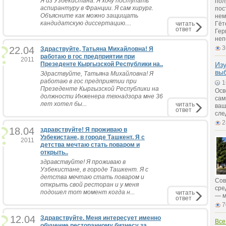
Я из Узбекистана. Я хочу поступать
пол
аспирантуру в Франции. Я сам хирург.
пос
Объясните как можно защищать
нем
кандидатскую диссертацию....
читать
Гёт
ответ
Гер
неп
3
22.04
Здраствуйте, Татьяна Михайловна! Я
работаю в гос предприятии при
2011
Презеденте Кыргызской Республики на..
Изу
вы
Здраствуйте, Татьяна Михайловна! Я
работаю в гос предприятии при
1
Презеденте Кыргызской Республики на
Осв
должности Инженера технадзора мне 36
сам
лет хотел бы...
читать
ваш
ответ
сле
2
18.04
здравствуйте! Я проживаю в
Узбекистане, в городе Ташкент. Я с
2011
детства мечтаю стать поваром и
открыть..
здравствуйте! Я проживаю в
Узбекистане, в городе Ташкент. Я с
детства мечтаю стать поваром и
Сов
открыть свой ресторан и у меня
сре
подошел тот момент когда н...
читать
— м
ответ
7
12.04
Здравствуйте. Меня интересует именно
Все
обучение ресторанному бизнесу за