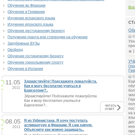
Обучение во Франции
Все
Обучение в Германии
Изучение испанского языка
СТ
Изучение японского языка
Об
Обучение ресторанному бизнесу
0
Получение гранта или стипендии на обучение
Узн
Зарубежные ВУЗы
пря
Оксфорд
1
Обучение гостиничному бизнесу
УЧ
Обучение горнолыжному спорту
(по
Обучение в Испании
Ге
0
11.05
Здравствуйте! Подскажите пожалуйста.
Ещё
Как я могу бесплатно учиться в
обу
2011
Барселоне?..
бол
экз
Здравствуйте! Подскажите пожалуйста.
Гер
Как я могу бесплатно учиться в
пол
Барселоне?...
читать
пос
ответ
на 
язы
08.05
Я из Узбекистана. Я хочу поступать
дос
аспирантуру в Франции. Я сам хирург.
ино
2011
Объясните как можно защищать..
про