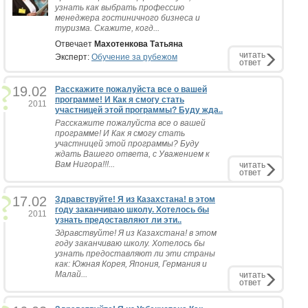
узнать как выбрать профессию
менеджера гостиничного бизнеса и
туризма. Скажите, когд...
Отвечает
Махотенкова Татьяна
читать
Эксперт:
Обучение за рубежом
ответ
19.02
Расскажите пожалуйста все о вашей
программе! И Как я смогу стать
2011
участницей этой программы? Буду жда..
Расскажите пожалуйста все о вашей
программе! И Как я смогу стать
участницей этой программы? Буду
ждать Вашего ответа, с Уважением к
Вам Нигора!!!...
читать
ответ
17.02
Здравствуйте! Я из Казахстана! в этом
году заканчиваю школу. Хотелось бы
2011
узнать предоставляют ли эти..
Здравствуйте! Я из Казахстана! в этом
году заканчиваю школу. Хотелось бы
узнать предоставляют ли эти страны
как: Южная Корея, Япония, Германия и
Малай...
читать
ответ