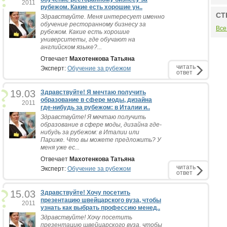
2011
рубежом. Какие есть хорошие ун..
СТ
Здравствуйте. Меня интересует именно
обучение ресторанному бизнесу за
Все
рубежом. Какие есть хорошие
университеты, где обучают на
английском языке?...
Отвечает
Махотенкова Татьяна
читать
Эксперт:
Обучение за рубежом
ответ
19.03
Здравствуйте! Я мечтаю получить
образование в сфере моды, дизайна
2011
где-нибудь за рубежом: в Италии и..
Здравствуйте! Я мечтаю получить
образование в сфере моды, дизайна где-
нибудь за рубежом: в Италии или
Париже. Что вы можете предложить? У
меня уже ес...
Отвечает
Махотенкова Татьяна
читать
Эксперт:
Обучение за рубежом
ответ
15.03
Здравствуйте! Хочу посетить
презентацию швейцарского вуза, чтобы
2011
узнать как выбрать профессию менед..
Здравствуйте! Хочу посетить
презентацию швейцарского вуза, чтобы