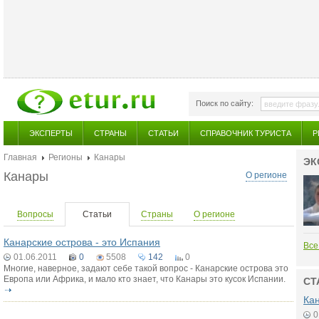
Поиск по сайту:
ЭКСПЕРТЫ
СТРАНЫ
СТАТЬИ
СПРАВОЧНИК ТУРИСТА
Р
Главная
Регионы
Канары
ЭК
Канары
О регионе
Вопросы
Статьи
Страны
О регионе
Канарские острова - это Испания
Все
01.06.2011
0
5508
142
0
Многие, наверное, задают себе такой вопрос - Канарские острова это
Европа или Африка, и мало кто знает, что Канары это кусок Испании.
СТ
Кан
0