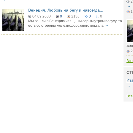
2
Венеция. Любовь на бегу и навсегда...
1
04.09.2000
0
2136
0
0
Мы вошли в Венецию изящным серым утром посуху, то
есть со стороны железнодорожного вокзала
жел
2
Все
СТ
Ит
Все