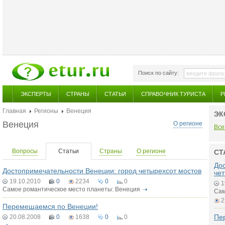
Поиск по сайту:
ЭКСПЕРТЫ
СТРАНЫ
СТАТЬИ
СПРАВОЧНИК ТУРИСТА
Р
Главная
Регионы
Венеция
ЭК
Венеция
О регионе
Все
Вопросы
Статьи
Страны
О регионе
СТ
До
Достопримечательности Венеции: город четырехсот мостов
че
19.10.2010
0
2234
0
0
1
Самое романтическое место планеты: Венеция
Сам
2
Перемещаемся по Венеции!
Пе
20.08.2008
0
1638
0
0